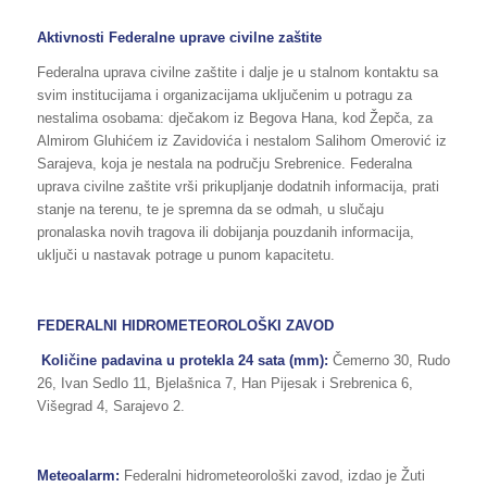
Aktivnosti Federalne uprave civilne zaštite
Federalna uprava civilne zaštite i dalje je u stalnom kontaktu sa
svim institucijama i organizacijama uključenim u potragu za
nestalima osobama: dječakom iz Begova Hana, kod Žepča, za
Almirom Gluhićem iz Zavidovića i nestalom Salihom Omerović iz
Sarajeva, koja je nestala na području Srebrenice. Federalna
uprava civilne zaštite vrši prikupljanje dodatnih informacija, prati
stanje na terenu, te je spremna da se odmah, u slučaju
pronalaska novih tragova ili dobijanja pouzdanih informacija,
uključi u nastavak potrage u punom kapacitetu.
FEDERALNI HIDROMETEOROLOŠKI ZAVOD
Količine padavina u protekla 24 sata (mm):
Čemerno 30, Rudo
26, Ivan Sedlo 11, Bjelašnica 7, Han Pijesak i Srebrenica 6,
Višegrad 4, Sarajevo 2.
Meteoalarm:
Federalni hidrometeorološki zavod, izdao je Žuti