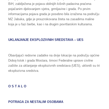
BiH, zabilježena je pojava obilnijih kišnih padavina praćena
pojačanim djelovanjem vjetra, grmljavine i grada. Po prvim
informacijama pojava grada je posebno bila izražena na području
MZ Jabuka, gdje je prouzrokovana šteta na zasadima maline
koja je u fazi berbe, kao i na drugim povrtlarskim kulturama.
UKLANJANJE EKSPLOZIVNIH SREDSTAVA – UES
Obavljajući redovne zadatke na dvije lokacije na području općine
Doboj-Istok i grada Mostara, timovi Federalne uprave civilne
zaštite za uklanjanje eksplozivnih sredstava (UES), uklonili su tri
eksplozivna sredstva.
O S T A L O
POTRAGA ZA NESTALIM OSOBAMA