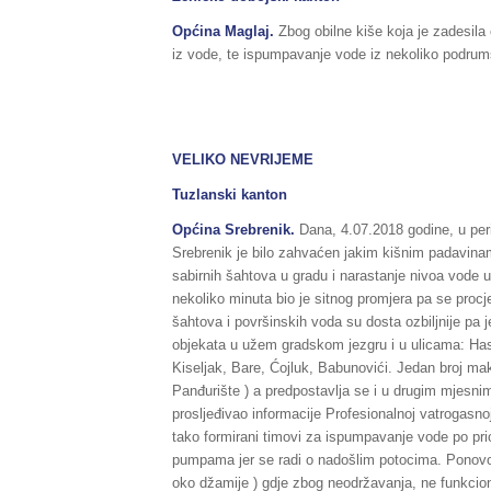
Općina Maglaj.
Zbog obilne kiše koja je zadesila 
iz vode, te ispumpavanje vode iz nekoliko podrums
VELIKO NEVRIJEME
Tuzlanski kanton
Općina
Srebrenik.
Dana, 4.07.2018 godine, u peri
Srebrenik je bilo zahvaćen jakim kišnim padavina
sabirnih šahtova u gradu i narastanje nivoa vode u 
nekoliko minuta bio je sitnog promjera pa se proc
šahtova i površinskih voda su dosta ozbiljnije pa 
objekata u užem gradskom jezgru i u ulicama: Hasa
Kiseljak, Bare, Ćojluk, Babunovići. Jedan broj m
Panđurište ) a predpostavlja se i u drugim mjes
prosljeđivao informacije Profesionalnoj vatrogasnoj
tako formirani timovi za ispumpavanje vode po pri
pumpama jer se radi o nadošlim potocima. Ponovo j
oko džamije ) gdje zbog neodržavanja, ne funkcion