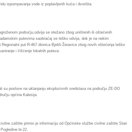
 vidu ispumpavanja vode iz poplavljenih kuća i dvorišta.
groženom podrućju,odvija se otežano zbog uništenih ili oštećenih
kadamskim putevima saobraćaj se teško odvija, dok je na nekim
 Regionalni put R-467 dionica Bjeliš-Žeravice zbog novih oštećenja teško
saniranje i čišćenje lokalnih puteva.
jali su poslove na uklanjanju eksplozivnih sredstava na području ZE-DO
ručju općina Kalesija.
ivilne zaštite primio je informaciju od Općinske službe civilne zaštite Stari
 Pogledine br.22.