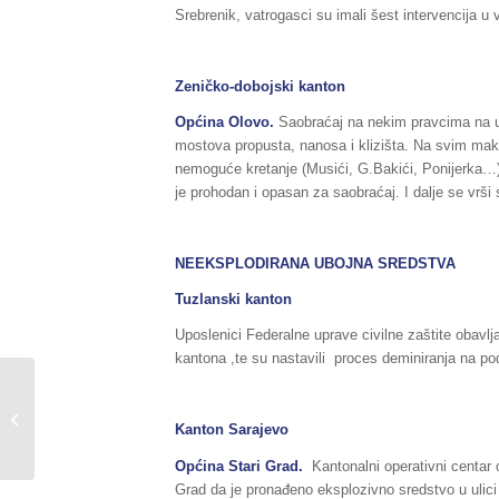
Srebrenik, vatrogasci su imali šest intervencija u
Zeničko-dobojski kanton
Općina
Olovo
.
Saobraćaj na nekim pravcima na u
mostova propusta, nanosa i klizišta. Na svim ma
nemoguće kretanje (Musići, G.Bakići, Ponijerka…)
je prohodan i opasan za saobraćaj. I dalje se vrši 
NEEKSPLO
DIRANA UBOJNA SREDSTVA
Tuzlanski kanton
Uposlenici Federalne uprave civilne zaštite obavl
kantona ,te su nastavili proces deminiranja na pod
Sažetak redovnog izvještaja o stanju
u Federaciji BiH, za dane
Kanton Sarajevo
03./04.07.2018.godine,...
Općina
Stari Grad.
Kantonalni operativni centar c
Grad da je pronađeno eksplozivno sredstvo u ulici