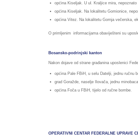
općina Kiseljak. U ul. Kraljice mira, nepoznat
općina Kiseljak. Na lokalitetu Gomionice, nep
općina Vitez. Na lokalitetu Gornja večerska, ek
O primljenim informacijama obaviješteni su uposl
Bosansko-podrinjski kanton
Nakon dojave od strane građanina uposlenici Feder
općina Pale FBiH, u selu Datelji, jednu ručnu 
grad Goražde, naselje Ilovača, jednu minoba
općina Foča u FBiH, tijelo od ručne bombe.
OPERATIVNI CENTAR FEDERALNE UPRAVE CI