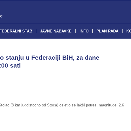
FEDERALNI ŠTAB
JAVNE NABAVKE
INFO
PLAN RADA
K
o stanju u Federaciji BiH, za dane
:00 sati
Stolac (8 km jugoistočno od Stoca) osjetio se lakši potres, magnitude 2.6