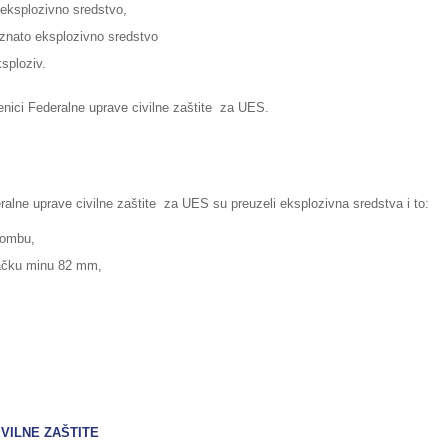
o eksplozivno sredstvo,
oznato eksplozivno sredstvo
sploziv.
enici Federalne uprave civilne zaštite za UES.
alne uprave civilne zaštite za UES su preuzeli eksplozivna sredstva i to:
bombu,
cačku minu 82 mm,
VILNE ZAŠTITE