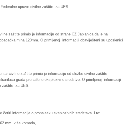
i Federalne uprave civilne zaštite za UES.
vilne zaštite primio je informaciju od strane CZ Jablanica da je na
bacačka mina 120mm. O primljenoj informaciji obaviješteni su uposlenici
ntar civilne zaštite primio je informaciju od službe civilne zaštite
Branilaca grada pronađeno eksplozivno sredstvo. O primljenoj informaciji
ne zaštite za UES.
je četiri informacije o pronalasku eksplozivnih sredstava i to:
 7.62 mm, više komada,