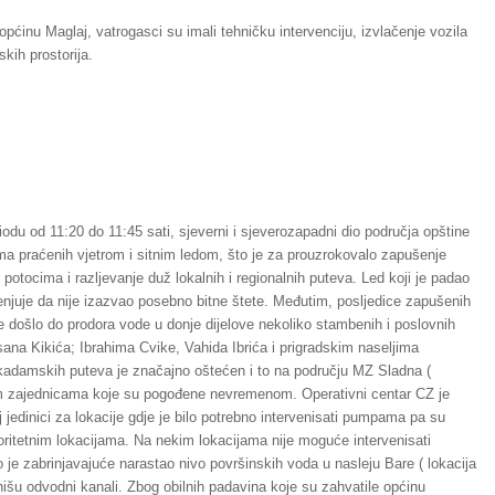
općinu Maglaj, vatrogasci su imali tehničku intervenciju, izvlačenje vozila
kih prostorija.
odu od 11:20 do 11:45 sati, sjeverni i sjeverozapadni dio područja opštine
ma praćenih vjetrom i sitnim ledom, što je za prouzrokovalo zapušenje
potocima i razljevanje duž lokalnih i regionalnih puteva. Led koji je padao
jenjuje da nije izazvao posebno bitne štete. Međutim, posljedice zapušenih
je došlo do prodora vode u donje dijelove nekoliko stambenih i poslovnih
na Kikića; Ibrahima Cvike, Vahida Ibrića i prigradskim naseljima
akadamskih puteva je značajno oštećen i to na području MZ Sladna (
nim zajednicama koje su pogođene nevremenom. Operativni centar CZ je
 jedinici za lokacije gdje je bilo potrebno intervenisati pumpama pa su
oritetnim lokacijama. Na nekim lokacijama nije moguće intervenisati
e zabrinjavajuće narastao nivo površinskih voda u nasleju Bare ( lokacija
išu odvodni kanali. Zbog obilnih padavina koje su zahvatile općinu