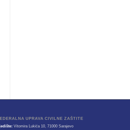
EDERALNA UPRAVA CIVILNE ZAŠTITE
jedište:
Vitomira Lukića 10, 71000 Sarajevo