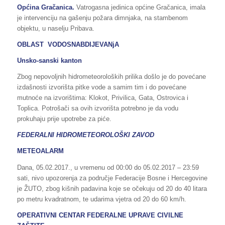
Općina
Gračanica.
Vatrogasna jedinica općine Gračanica, imala
je intervenciju na gašenju požara dimnjaka, na stambenom
objektu, u naselju Pribava.
OBLAST VODOSNABDIJEVANjA
Unsko-sanski kanton
Zbog nepovoljnih hidrometeoroloških prilika došlo je do povećane
izdašnosti izvorišta pitke vode a samim tim i do povećane
mutnoće na izvorištima: Klokot, Privilica, Gata, Ostrovica i
Toplica. Potrošači sa ovih izvorišta potrebno je da vodu
prokuhaju prije upotrebe za piće.
FEDERALNI HIDROMETEOROLOŠKI ZAVOD
METEOALARM
Dana, 05.02.2017., u vremenu od 00:00 do 05.02.2017 – 23:59
sati, nivo upozorenja za područje Federacije Bosne i Hercegovine
je ŽUTO, zbog kišnih padavina koje se očekuju od 20 do 40 litara
po metru kvadratnom, te udarima vjetra od 20 do 60 km/h.
OPERATIVNI CENTAR FEDERALNE UPRAVE CIVILNE