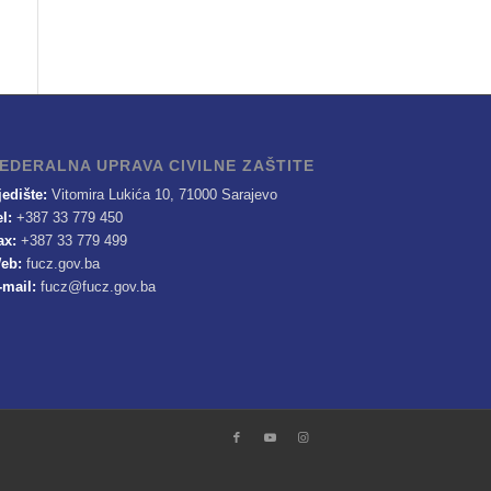
EDERALNA UPRAVA CIVILNE ZAŠTITE
jedište:
Vitomira Lukića 10, 71000 Sarajevo
el:
+387 33 779 450
ax:
+387 33 779 499
eb:
fucz.gov.ba
-mail:
fucz@fucz.gov.ba