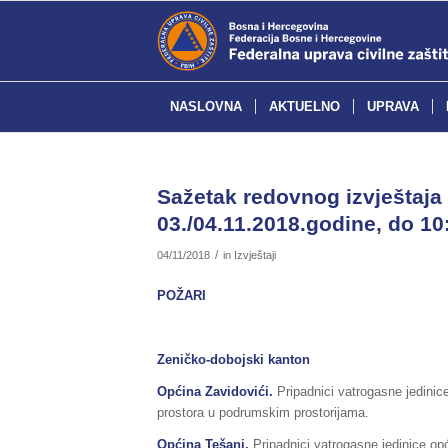
NASLOVNA
AKTUELNO
UPRAVA
Sažetak redovnog izvještaja 
03./04.11.2018.godine, do 10:
/
04/11/2018
in
Izvještaji
POŽARI
Zeničko-dobojski kanton
Općina Zavidovići.
Pripadnici vatrogasne jedinic
prostora u podrumskim prostorijama.
Općina Tešanj.
Pripadnici vatrogasne jedinice opć