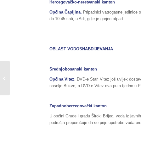
Hercegovačko-neretvanski kanton
Općina Čapljina.
Pripadnici vatrogasne jedinice 
do 10:45 sati, u Adi, gdje je gorjeo otpad.
OBLAST VODOSNABDIJEVANJA
Srednjobosanski kanton
Sažetak redovnog izvještaja o stanju
u Federaciji BiH, za dane
Općina Vitez
. DVD-e Stari Vitez još uvijek dostav
02./03.11.2018.godine,...
naselje Bukve, a DVD-e Vitez dva puta tjedno u P
Zapadnohercegovački kanton
U općini Grude i gradu Široki Brijeg, voda iz javn
područja preporučuje da se prije upotrebe voda pr