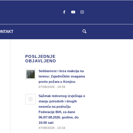
ONTAKT
POSLJEDNJE
OBJAVLJENO
Solidarnost i brza reakcija na
terenu: Zajedničkim snagama
protiv požara u Konjicu
07/08/2026 - 19:59
Sažetak redovnog izvještaja o
stanju prirodnih i drugih
nesreća na području
Federacije BiH, za dane
06./07.08.2026. godine, do
10:00 sati
07/08/2026 - 10:34