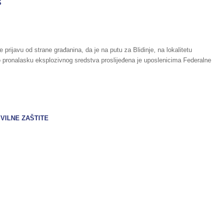
S
e prijavu od strane građanina, da je na putu za Blidinje, na lokalitetu
o pronalasku eksplozivnog sredstva proslijeđena je uposlenicima Federalne
VILNE ZAŠTITE