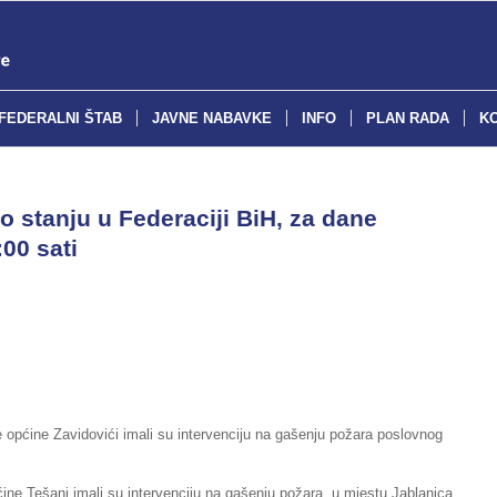
FEDERALNI ŠTAB
JAVNE NABAVKE
INFO
PLAN RADA
K
o stanju u Federaciji BiH, za dane
00 sati
e općine Zavidovići imali su intervenciju na gašenju požara poslovnog
ine Tešanj imali su intervenciju na gašenju požara, u mjestu Jablanica,