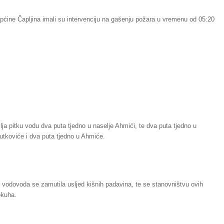
općine Čapljina imali su intervenciju na gašenju požara u vremenu od 05:20
lja pitku vodu dva puta tjedno u naselje Ahmići, te dva puta tjedno u
utkoviće i dva puta tjedno u Ahmiće.
ih vodovoda se zamutila usljed kišnih padavina, te se stanovništvu ovih
okuha.