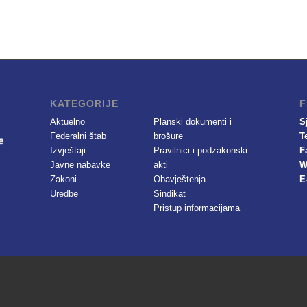
KATEGORIJE
F
Aktuelno
Planski dokumenti i
S
Federalni štab
brošure
T
Izvještaji
Pravilnici i podzakonski
F
Javne nabavke
akti
W
Zakoni
Obavještenja
E
Uredbe
Sindikat
Pristup informacijama