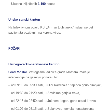
– Ukupno izliječenih
1.190
osoba.
Unsko-sanski kanton
Na Infektivnom odjelu KB „Dr.Irfan Ljubijankić“ nalazi se pet
pacijenata pozitivnih na korona virus.
POŽARI
Hercegovačko-neretvanski kanton
Grad Mostar.
Vatrogasna jedinica grada Mostara imala je
intervencije na gašenju požara i to:
– od 09:10 do 09:30 sati, u ulici Kardinala Stepinca gorio dimnjak,
– od 19:30 do 21:20 sati, u Sovićima gorjela trava,
– od 22:15 do 22:50 sati, u Južnom Logoru gorio otpad i trava,
– od 01:02 do 03:15 sati, u Salakovcu gorjela nenastanjena