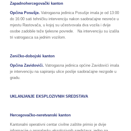
Zapadnohercegovački kanton
Općina
Posušje.
Vatrogasna jedinica Posušje imala je od 13:00
do 16:00 sati tehničku intervenciju nakon saobraćajne nesreće u
mjestu Rastovača, u kojoj su učestvovala dva vozila i dvije
osobe zadobile teže tjelesne povrede. Na intervenciju su izašla
tri vatrogasca sa jednim vozilom.
Zeničko-dobojski kanton
Općina Zavidovići.
Vatrogasna jedinica općine Zavidovići imala
je intervenciju na sapiranju ulice poslije saobraćajne nezgode u
gradu.
UKLANJANJE EKSPLOZIVNIH SREDSTAVA
Hercegovačko-neretvanski kanton
Kantonalni operativni centar civilne zaštite primio je dvije
informacije o pronalasku eksplozivnih sredstava: jedno na