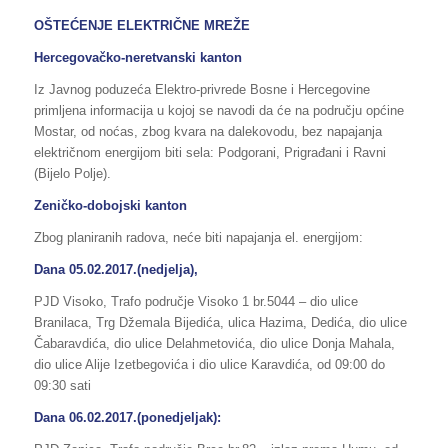
OŠTEĆENJE ELEKTRIČNE MREŽE
Hercegovačko-neretvanski kanton
Iz Javnog poduzeća Elektro-privrede Bosne i Hercegovine
primljena informacija u kojoj se navodi da će na području općine
Mostar, od noćas, zbog kvara na dalekovodu, bez napajanja
električnom energijom biti sela: Podgorani, Prigrađani i Ravni
(Bijelo Polje).
Zeničko-dobojski kanton
Zbog planiranih radova, neće biti napajanja el. energijom:
Dana 05.02.2017.(nedjelja),
PJD Visoko, Trafo područje Visoko 1 br.5044 – dio ulice
Branilaca, Trg Džemala Bijedića, ulica Hazima, Dedića, dio ulice
Čabaravdića, dio ulice Delahmetovića, dio ulice Donja Mahala,
dio ulice Alije Izetbegovića i dio ulice Karavdića, od 09:00 do
09:30 sati
Dana 06.02.2017.(ponedjeljak):