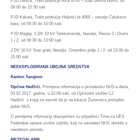
PJD Zenica, Trafo područje Brce br.82 – izlaz prema Humu, od
09:00 do 15:30 sati
PJD Kakanj, Trafo područje Haljinići br.4065 – naselje Čalukova
bara, od 09:30 do 15:00 sati
PJD Maglaj, 1.DV 10 kV Telekomanda, Naselja: Ravna 2 i Oruče
1 i 2, od 08:30 do 13:00 sati
2.DV 10 kV Stari grad, Naselja: Omerdino polje 1 i 2, od 13:00 do
15:00 sati
NEEKSPLODIRANA UBOJNA SREDSTVA
Kanton Sarajevo
Općina Hadžići.
Primljena informacija o pronalasku NUS-a dana,
03.02.2017. godine, u 12:08 sati, od Općinske službe CZ
Hadžići u kojoj se navodi da je na lokaciji Žunovnica pronađen
jedan NUS.
O primljenoj informaciji obaviješteni su pripadnici Tima za UES
Federalne uprave civilne zaštite, koji će navedeni NUS ukloniti u
narednom periodu.
METEOALARM