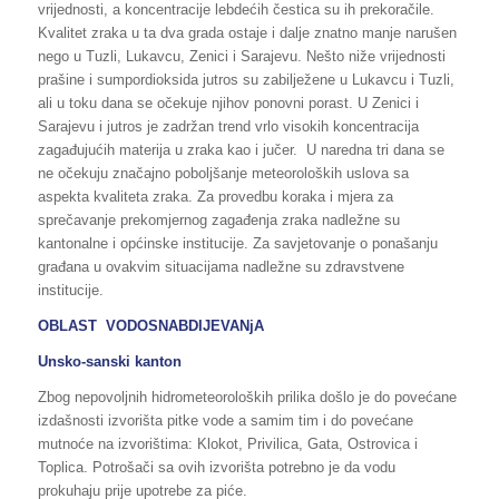
vrijednosti, a koncentracije lebdećih čestica su ih prekoračile.
Kvalitet zraka u ta dva grada ostaje i dalje znatno manje narušen
nego u Tuzli, Lukavcu, Zenici i Sarajevu. Nešto niže vrijednosti
prašine i sumpordioksida jutros su zabilježene u Lukavcu i Tuzli,
ali u toku dana se očekuje njihov ponovni porast. U Zenici i
Sarajevu i jutros je zadržan trend vrlo visokih koncentracija
zagađujućih materija u zraka kao i jučer. U naredna tri dana se
ne očekuju značajno poboljšanje meteoroloških uslova sa
aspekta kvaliteta zraka. Za provedbu koraka i mjera za
sprečavanje prekomjernog zagađenja zraka nadležne su
kantonalne i općinske institucije. Za savjetovanje o ponašanju
građana u ovakvim situacijama nadležne su zdravstvene
institucije.
OBLAST VODOSNABDIJEVANjA
Unsko-sanski kanton
Zbog nepovoljnih hidrometeoroloških prilika došlo je do povećane
izdašnosti izvorišta pitke vode a samim tim i do povećane
mutnoće na izvorištima: Klokot, Privilica, Gata, Ostrovica i
Toplica. Potrošači sa ovih izvorišta potrebno je da vodu
prokuhaju prije upotrebe za piće.