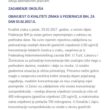
odvija alternativnim pravcem.
ZAGAĐENJE OKOLIŠA
OBAVIJEST O KVALITETI ZRAKA U FEDERACIJI BIH, ZA
DAN 03.02.2017.G.
Kvalitet zraka u petak, 03.02.2017. godine, u većem dijelu
Federacije BiH je ostao gotovo nepromijenjen u odnosu na
prethodne dane. Na svim mjernim mjestima zabilježena su
prekoračenja srednjih dnevnih graničnih vrijednosti (>50 ug/m3)
koncentracije lebdećih čestica u zraku, saopćeno je iz
Federalnog hidrometeorološkog zavoda BiH. U Tuzli, Lukavcu i
Živinicama su jučerašnje koncentracije bile značajno niže nego u
prethodnim danima, međutim i dalje su visoke. U ostalim
gradovima situacija je slična jučerašnjoj. Prisustvo nešto gušće
magle u sarajevsko-zeničkoj kotlini ostavlja dojam pojačanog
zagađenja, međutim koncentracaije se nisu značajnoj mjeri
promijenile. U Zenici su zabilježene vrlo visoke koncentracije
sumpordioksida – srednja dnevna vrijednost iznosila je više od
400 mikrograma (granična vrijednost 125 ug/m3), a maksimalna
satna vrijednost je prelazila 700 mikrograma. U Goraždu i Jajcu
koncentracije sumpordioksida su ostale u okviru graničnih