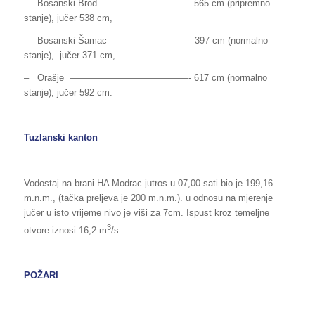
– Bosanski Brod —————————— 565 cm (pripremno
stanje), jučer 538 cm,
– Bosanski Šamac ————————— 397 cm (normalno
stanje), jučer 371 cm,
– Orašje —————————————- 617 cm (normalno
stanje), jučer 592 cm.
Tuzlanski kanton
Vodostaj na brani HA Modrac jutros u 07,00 sati bio je 199,16
m.n.m., (tačka preljeva je 200 m.n.m.). u odnosu na mjerenje
jučer u isto vrijeme nivo je viši za 7cm. Ispust kroz temeljne
3
otvore iznosi 16,2 m
/s.
POŽARI