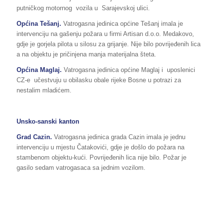
putničkog motornog vozila u Sarajevskoj ulici.
Općina Tešanj.
Vatrogasna jedinica općine Tešanj imala je
intervenciju na gašenju požara u firmi Artisan d.o.o. Medakovo,
gdje je gorjela pilota u silosu za grijanje. Nije bilo povrijeđenih lica
a na objektu je pričinjena manja materijalna šteta.
Općina Maglaj.
Vatrogasna jedinica općine Maglaj i uposlenici
CZ-e učestvuju u obilasku obale rijeke Bosne u potrazi za
nestalim mladićem.
Unsko-sanski kanton
Grad Cazin.
Vatrogasna jedinica grada Cazin imala je jednu
intervenciju u mjestu Čatakovići, gdje je došlo do požara na
stambenom objektu-kući. Povrijeđenih lica nije bilo. Požar je
gasilo sedam vatrogasaca sa jednim vozilom.