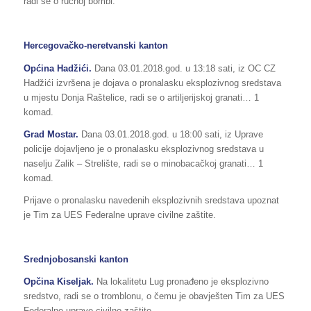
radi se o ručnoj bombi.
Hercegovačko-neretvanski kanton
Općina Hadžići.
Dana 03.01.2018.god. u 13:18 sati, iz OC CZ
Hadžići izvršena je dojava o pronalasku eksplozivnog sredstava
u mjestu Donja Raštelice, radi se o artiljerijskoj granati… 1
komad.
Grad Mostar.
Dana 03.01.2018.god. u 18:00 sati, iz Uprave
policije dojavljeno je o pronalasku eksplozivnog sredstava u
naselju Zalik – Strelište, radi se o minobacačkoj granati… 1
komad.
Prijave o pronalasku navedenih eksplozivnih sredstava upoznat
je Tim za UES Federalne uprave civilne zaštite.
Srednjobosanski kanton
Opčina Kiseljak.
Na lokalitetu Lug pronađeno je eksplozivno
sredstvo, radi se o tromblonu, o čemu je obavješten Tim za UES
Federalne uprave civilne zaštite.