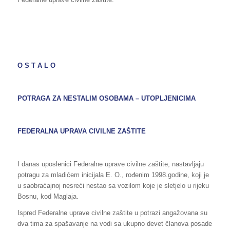
O S T A L O
POTRAGA ZA NESTALIM OSOBAMA – UTOPLJENICIMA
FEDERALNA UPRAVA CIVILNE ZAŠTITE
I danas uposlenici Federalne uprave civilne zaštite, nastavljaju
potragu za mladićem inicijala E. O., rođenim 1998.godine, koji je
u saobraćajnoj nesreći nestao sa vozilom koje je sletjelo u rijeku
Bosnu, kod Maglaja.
Ispred Federalne uprave civilne zaštite u potrazi angažovana su
dva tima za spašavanje na vodi sa ukupno devet članova posade