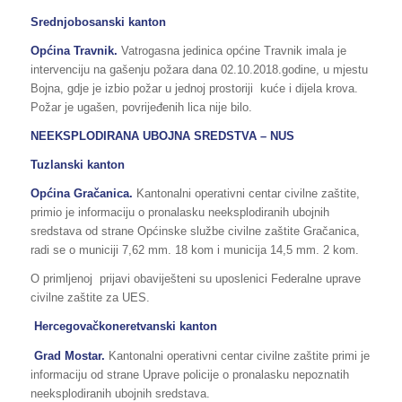
Srednjobosanski kanton
Općina Travnik.
Vatrogasna jedinica općine Travnik imala je
intervenciju na gašenju požara dana 02.10.2018.godine, u mjestu
Bojna, gdje je izbio požar u jednoj prostoriji kuće i dijela krova.
Požar je ugašen, povrijeđenih lica nije bilo.
NEEKSPLODIRANA UBOJNA SREDSTVA – NUS
Tuzlanski kanton
Općina Gračanica.
Kantonalni operativni centar civilne zaštite,
primio je informaciju o pronalasku neeksplodiranih ubojnih
sredstava od strane Općinske službe civilne zaštite Gračanica,
radi se o municiji 7,62 mm. 18 kom i municija 14,5 mm. 2 kom.
O primljenoj prijavi obaviješteni su uposlenici Federalne uprave
civilne zaštite za UES.
Hercegovačkoneretvanski kanton
Grad Mostar.
Kantonalni operativni centar civilne zaštite primi je
informaciju od strane Uprave policije o pronalasku nepoznatih
neeksplodiranih ubojnih sredstava.