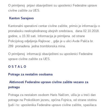
O primljenoj prijavi obaviješteni su uposlenici Federalne uprave
civilne zaštite za UES.
Kanton Sarajevo
Kantonalni operativni centar civilne zaštite, primio je informaciju o
pronalasku neeksplodiranog ubojnih sredstava, dana 02.10.2018.
godine, u 15:30 sati. Informacija je primljena od strane
Policijskog odjeljenja Rajlovac , gdje je u ulici Avde Palića br.
289 pronađena jedna tromblonska mina.
O primljenoj informaciji obaviješteni su uposlenici Federalne
uprave civilne zaštite za UES.
O S T A L O
Potrage za nestalim osobama
Aktivnosti Federalne uprave civilne zaštite vezano za
potragu
Potraga za nestalom osobom Haris Nalčom, ušla je u treći dan
potrage na Prokoškom jezeru, općina Fojnica, od strane stotinu
ljudi i to: uposlenika Federalne uprave civilne zaštite, spasilaca