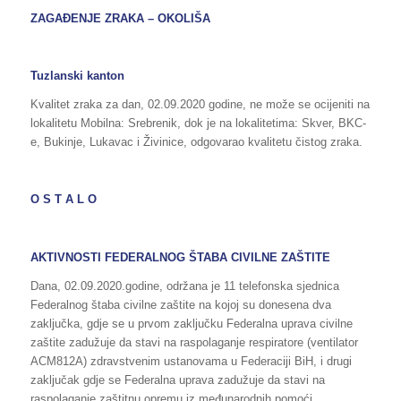
ZAGAĐENJE ZRAKA – OKOLIŠA
Tuzlanski kanton
Kvalitet zraka za dan, 02.09.2020 godine, ne može se ocijeniti na
lokalitetu Mobilna: Srebrenik, dok je na lokalitetima: Skver, BKC-
e, Bukinje, Lukavac i Živinice, odgovarao kvalitetu čistog zraka.
O S T A L O
AKTIVNOSTI FEDERALNOG ŠTABA CIVILNE ZAŠTITE
Dana, 02.09.2020.godine, održana je 11 telefonska sjednica
Federalnog štaba civilne zaštite na kojoj su donesena dva
zaključka, gdje se u prvom zaključku Federalna uprava civilne
zaštite zadužuje da stavi na raspolaganje respiratore (ventilator
ACM812A) zdravstvenim ustanovama u Federaciji BiH, i drugi
zaključak gdje se Federalna uprava zadužuje da stavi na
raspolaganje zaštitnu opremu iz međunarodnih pomoći,