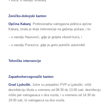
– kuća, u naselju Strašanj.
Zeničko-dobojski kanton
Općina Kakanj
. Profesionalna vatrogasna jedinica općine
Kakanj, imala je dvije intervencije na gašenju požara, i to:
– u naselju Hausovići, gdje je gorjela vikend kuća, i
– u naselju Povezice, gdje je gorio putnički automobil.
Tehničke intervencije
Zapadnohercegovački kanton
Grad Ljubuški.
Jučer su pripadnici PVP-a Ljubuški, vršili
dezinfekciju škola u vremenu od 08:30 do 13:00 sati, dezinfeciju
vršilo pet vatrogasaca s dva vozila, i u vremenu od 14:30 do
19:00 sati, tri vatrogasca sa dva vozila.