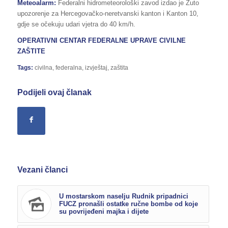
Meteoalarm:
Federalni hidrometeorološki zavod izdao je Žuto
upozorenje za Hercegovačko-neretvanski kanton i Kanton 10,
gdje se očekuju udari vjetra do 40 km/h.
OPERATIVNI CENTAR FEDERALNE UPRAVE CIVILNE
ZAŠTITE
Tags:
civilna
,
federalna
,
izvještaj
,
zaštita
Podijeli ovaj članak
Vezani članci
U mostarskom naselju Rudnik pripadnici
FUCZ pronašli ostatke ručne bombe od koje
su povrijeđeni majka i dijete