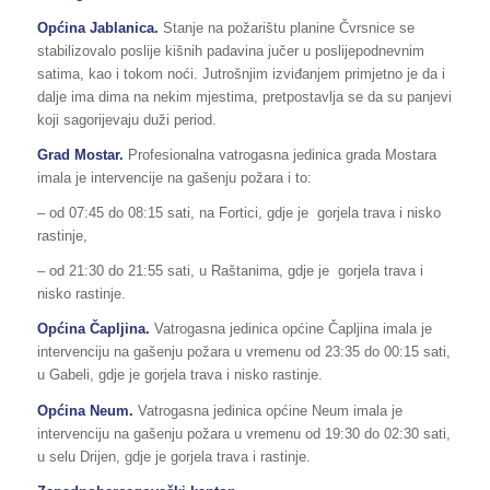
Općina Jablanica.
Stanje na požarištu planine Čvrsnice se
stabilizovalo poslije kišnih padavina jučer u poslijepodnevnim
satima, kao i tokom noći. Jutrošnjim izviđanjem primjetno je da i
dalje ima dima na nekim mjestima, pretpostavlja se da su panjevi
koji sagorijevaju duži period.
Grad Mostar.
Profesionalna vatrogasna jedinica grada Mostara
imala je intervencije na gašenju požara i to:
– od 07:45 do 08:15 sati, na Fortici, gdje je gorjela trava i nisko
rastinje,
– od 21:30 do 21:55 sati, u Raštanima, gdje je gorjela trava i
nisko rastinje.
Općina Čapljina.
Vatrogasna jedinica općine Čapljina imala je
intervenciju na gašenju požara u vremenu od 23:35 do 00:15 sati,
u Gabeli, gdje je gorjela trava i nisko rastinje.
Općina Neum.
Vatrogasna jedinica općine Neum imala je
intervenciju na gašenju požara u vremenu od 19:30 do 02:30 sati,
u selu Drijen, gdje je gorjela trava i rastinje.