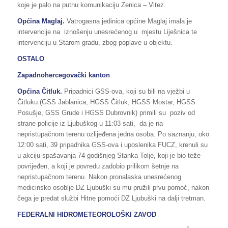
koje je palo na putnu komunikaciju Zenica – Vitez.
Općina Maglaj.
Vatrogasna jedinica općine Maglaj imala je
intervencije na iznošenju unesrećenog u mjestu Liješnica te
intervenciju u Starom gradu, zbog poplave u objektu.
OSTALO
Zapadnohercegovački kanton
Općina Čitluk.
Pripadnici GSS-ova, koji su bili na vježbi u
Čitluku (GSS Jablanica, HGSS Čitluk, HGSS Mostar, HGSS
Posušje, GSS Grude i HGSS Dubrovnik) primili su poziv od
strane policije iz Ljubuškog u 11:03 sati, da je na
nepristupačnom terenu ozlijeđena jedna osoba. Po saznanju, oko
12:00 sati, 39 pripadnika GSS-ova i uposlenika FUCZ, krenuli su
u akciju spašavanja 74-godišnjeg Stanka Tolje, koji je bio teže
povrijeđen, a koji je povredu zadobio prilikom šetnje na
nepristupačnom terenu. Nakon pronalaska unesrećenog
medicinsko osoblje DZ Ljubuški su mu pružili prvu pomoć, nakon
čega je predat službi Hitne pomoći DZ Ljubuški na dalji tretman.
FEDERALNI HIDROMETEOROLOŠKI ZAVOD