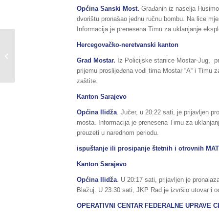
Općina Sanski Most.
Građanin iz naselja Husimov
dvorištu pronašao jednu ručnu bombu. Na lice mjesta
Informacija je prenesena Timu za uklanjanje ekspl
Hercegovačko-neretvanski kanton
Sažetak Redovnog izvještaja o stanju
u Federaciji BiH, za dane
Grad Mostar.
Iz Policijske stanice Mostar-Jug, pri
01./02.07.2016....
prijemu proslijeđena vođi tima Mostar “A“ i Timu 
zaštite.
Kanton Sarajevo
Općina Ilidža
. Jučer, u 20:22 sati, je prijavljen
mosta. Informacija je prenesena Timu za uklanjanje
preuzeti u narednom periodu.
ispuštanje ili prosipanje štetnih i otrovnih M
Kanton Sarajevo
Općina Ilidža
. U 20:17 sati, prijavljen je pronala
Blažuj. U 23:30 sati, JKP Rad je izvršio utovar i o
OPERATIVNI CENTAR FEDERALNE UPRAVE CI