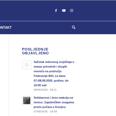
ONTAKT
POSLJEDNJE
OBJAVLJENO
Sažetak redovnog izvještaja o
stanju prirodnih i drugih
nesreća na području
Federacije BiH, za dane
07./08.08.2026. godine, do
10:00 sati
08/08/2026 - 09:11
Solidarnost i brza reakcija na
terenu: Zajedničkim snagama
protiv požara u Konjicu
07/08/2026 - 19:59