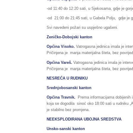
-od 11:40 do 12:20 sati, u Sjekosama, gdje je gorje
-od 21:00 do 21:45 sati, u Gabela Polju, gdje je go
Svi navedeni požari su uspješno ugašeni.
Zeničko-Dobojski kanton
Općina Visoko.
Vatrogasna jedinica imala je inte
Pričinjena je manja materijalna šteta, bez povrije
Općina Vareš.
Vatrogasna jedinica imala je interv
Pričinjena je manja materijalna šteta, bez povrije
NESREĆA U RUDNIKU
Srednjobosanski kanton
Općina Travnik.
Prema informacijama dobijenih 
koja se dogodila sinoć oko 18:00 sati u rudniku „A
je stabilno bez promjena.
NEEKSPLODIRANA UBOJNA SREDSTVA
Unsko-sanski kanton