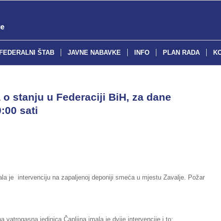
FEDERALNI ŠTAB
JAVNE NABAVKE
INFO
PLAN RADA
K
o stanju u Federaciji BiH, za dane
:00 sati
la je intervenciju na zapaljenoj deponiji smeća u mjestu Zavalje. Požar
 vatrogasna jedinica Čapljina imala je dvije intervencije i to: