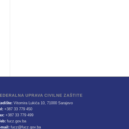
EDERALNA UPRAVA CIVILNE ZAŠTITE
jedište:
Vitomira Lukića 10, 71000 Sarajevo
el:
+387 33 779 450
ax:
+387 33 779 499
eb:
fucz.gov.ba
-mail:
fucz@fucz.gov.ba