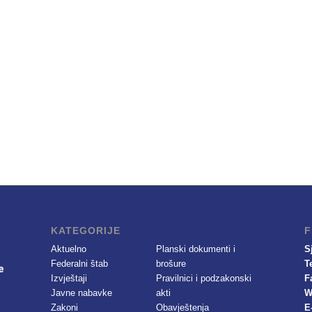
KATEGORIJE
F
Aktuelno
Planski dokumenti i
S
Federalni štab
brošure
T
Izvještaji
Pravilnici i podzakonski
F
Javne nabavke
akti
W
Zakoni
Obavještenja
E