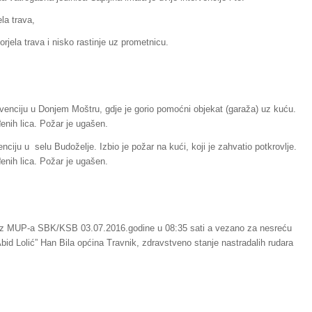
la trava,
rjela trava i nisko rastinje uz prometnicu.
rvenciju u Donjem Moštru, gdje je gorio pomoćni objekat (garaža) uz kuću.
đenih lica. Požar je ugašen.
enciju u selu Budoželje. Izbio je požar na kući, koji je zahvatio potkrovlje.
đenih lica. Požar je ugašen.
iz MUP-a SBK/KSB 03.07.2016.godine u 08:35 sati a vezano za nesreću
bid Lolić” Han Bila općina Travnik, zdravstveno stanje nastradalih rudara