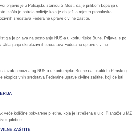
ci prijavio je u Policijsku stanicu S.Most, da je prilikom kopanja u
 izašla je patrola policije koja je obilježila mjesto pronalaska.
ozivnih sredstava Federalne uprave civilne zaštite.
stigla je prijava na postojanje NUS-a u koritu rijeke Bune. Prijava je po
za Uklanjanje eksplozivnih sredstava Federalne uprave civilne
 pronalazak nepoznatog NUS-a u koritu rijeke Bosne na lokalitetu Rimskog
 eksplozivnih sredstava Federalne uprave civilne zaštite, koji će isti
ATERIJA
zak veće količine pokvarene piletine, koja je istrešena u ulici Plantaže u MZ
dvoz piletine.
VILNE ZAŠTITE