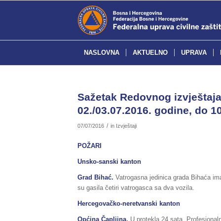
NASLOVNA
AKTUELNO
UPRAVA
Sažetak Redovnog izvještaja 
02./03.07.2016. godine, do 10
/
07/07/2016
in
Izvještaji
POŽARI
Unsko-sanski kanton
Grad Bihać.
Vatrogasna jedinica grada Bihaća ima
su gasila četiri vatrogasca sa dva vozila.
Hercegovačko-neretvanski kanton
Općina Čapljina.
U protekla 24 sata, Profesionalna