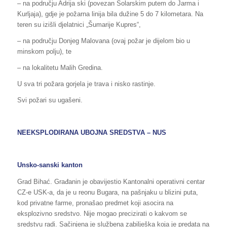
– na području Adrija ski (povezan Solarskim putem do Jarma i
Kurljaja), gdje je požarna linija bila dužine 5 do 7 kilometara. Na
teren su izišli djelatnici „Šumarije Kupres“,
– na području Donjeg Malovana (ovaj požar je dijelom bio u
minskom polju), te
– na lokalitetu Malih Gredina.
U sva tri požara gorjela je trava i nisko rastinje.
Svi požari su ugašeni.
NEEKSPLODIRANA UBOJNA SREDSTVA – NUS
Unsko-sanski kanton
Grad Bihać. Građanin je obavijestio Kantonalni operativni centar
CZ-e USK-a, da je u reonu Bugara, na pašnjaku u blizini puta,
kod privatne farme, pronašao predmet koji asocira na
eksplozivno sredstvo. Nije mogao precizirati o kakvom se
sredstvu radi. Sačinjena je službena zabilješka koja je predata na