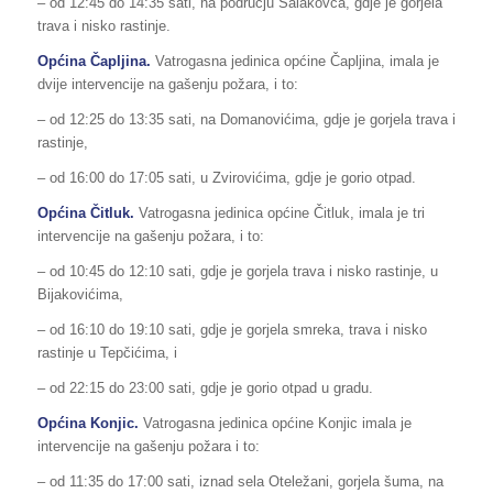
– od 12:45 do 14:35 sati, na području Salakovca, gdje je gorjela
trava i nisko rastinje.
Općina Čapljina.
Vatrogasna jedinica općine Čapljina, imala je
dvije intervencije na gašenju požara, i to:
– od 12:25 do 13:35 sati, na Domanovićima, gdje je gorjela trava i
rastinje,
– od 16:00 do 17:05 sati, u Zvirovićima, gdje je gorio otpad.
Općina Čitluk.
Vatrogasna jedinica općine Čitluk, imala je tri
intervencije na gašenju požara, i to:
– od 10:45 do 12:10 sati, gdje je gorjela trava i nisko rastinje, u
Bijakovićima,
– od 16:10 do 19:10 sati, gdje je gorjela smreka, trava i nisko
rastinje u Tepčićima, i
– od 22:15 do 23:00 sati, gdje je gorio otpad u gradu.
Općina Konjic.
Vatrogasna jedinica općine Konjic imala je
intervencije na gašenju požara i to:
– od 11:35 do 17:00 sati, iznad sela Oteležani, gorjela šuma, na