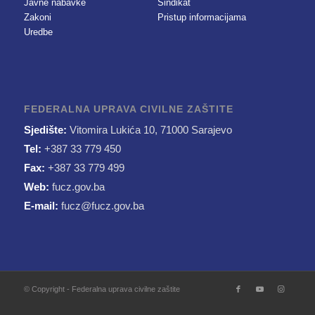
Javne nabavke
Sindikat
Zakoni
Pristup informacijama
Uredbe
FEDERALNA UPRAVA CIVILNE ZAŠTITE
Sjedište:
Vitomira Lukića 10, 71000 Sarajevo
Tel:
+387 33 779 450
Fax:
+387 33 779 499
Web:
fucz.gov.ba
E-mail:
fucz@fucz.gov.ba
© Copyright - Federalna uprava civilne zaštite