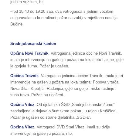
jednim vozilom, te
– od 18:40 do 19:20 sati, dva vatrogasca s jednim vozilom
osiguravala su kontrolirani požar na zahtjev mještana naselja
Bučine.
Srednjobosanski kanton
Općina Novi Travnik
. Vatrogasna jedinica općine Novi Travnik,
imala je intervenciju na gašenju požara na lokalitetu Lazine, gdje
je gorjela šuma. Požar je ugašen.
Općina Travnik
. Vatrogasna jedinica općine Travnik, imala je tri
intervencije na gašenju požara na lokalitetima: Popova vrtača,
Nova Bila i Krpeljići–Radonjići, gdje su gorjeli nisko rastinje i
suha trava. Požari su ugašeni.
Općina Vitez
. Od djelatnika ŠGD „Srednjobosanske šume”
zaprimljena je dojava o šumskom požaru, u rejonu Kruščica,.
Požar je ugašen od strane djelatnika „ŠGD-a”.
Općina Vitez.
Vatrogasci DVD Stari Vitez, imali su dvije
intervencije na gašenju požara, i to: