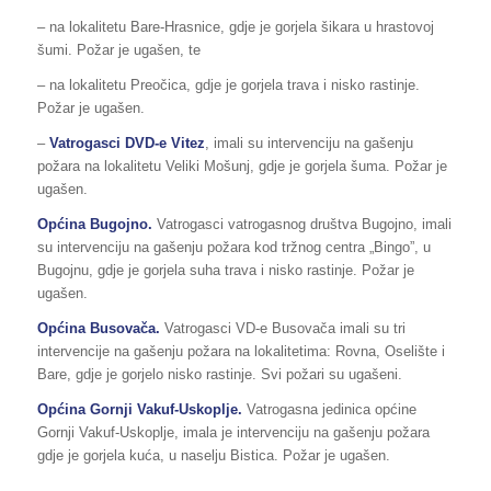
– na lokalitetu Bare-Hrasnice, gdje je gorjela šikara u hrastovoj
šumi. Požar je ugašen, te
– na lokalitetu Preočica, gdje je gorjela trava i nisko rastinje.
Požar je ugašen.
–
Vatrogasci DVD-e Vitez
, imali su intervenciju na gašenju
požara na lokalitetu Veliki Mošunj, gdje je gorjela šuma. Požar je
ugašen.
Općina Bugojno.
Vatrogasci vatrogasnog društva Bugojno, imali
su intervenciju na gašenju požara kod tržnog centra „Bingo”, u
Bugojnu, gdje je gorjela suha trava i nisko rastinje. Požar je
ugašen.
Općina Busovača.
Vatrogasci VD-e Busovača imali su tri
intervencije na gašenju požara na lokalitetima: Rovna, Oselište i
Bare, gdje je gorjelo nisko rastinje. Svi požari su ugašeni.
Općina Gornji Vakuf-Uskoplje.
Vatrogasna jedinica općine
Gornji Vakuf-Uskoplje, imala je intervenciju na gašenju požara
gdje je gorjela kuća, u naselju Bistica. Požar je ugašen.