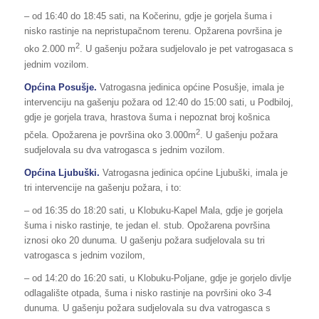
– od 16:40 do 18:45 sati, na Kočerinu, gdje je gorjela šuma i
nisko rastinje na nepristupačnom terenu. Opžarena površina je
2
oko 2.000 m
. U gašenju požara sudjelovalo je pet vatrogasaca s
jednim vozilom.
Općina Posušje.
Vatrogasna jedinica općine Posušje, imala je
intervenciju na gašenju požara od 12:40 do 15:00 sati, u Podbiloj,
gdje je gorjela trava, hrastova šuma i nepoznat broj košnica
2
pčela. Opožarena je površina oko 3.000m
. U gašenju požara
sudjelovala su dva vatrogasca s jednim vozilom.
Općina Ljubuški.
Vatrogasna jedinica općine Ljubuški, imala je
tri intervencije na gašenju požara, i to:
– od 16:35 do 18:20 sati, u Klobuku-Kapel Mala, gdje je gorjela
šuma i nisko rastinje, te jedan el. stub. Opožarena površina
iznosi oko 20 dunuma. U gašenju požara sudjelovala su tri
vatrogasca s jednim vozilom,
– od 14:20 do 16:20 sati, u Klobuku-Poljane, gdje je gorjelo divlje
odlagalište otpada, šuma i nisko rastinje na površini oko 3-4
dunuma. U gašenju požara sudjelovala su dva vatrogasca s