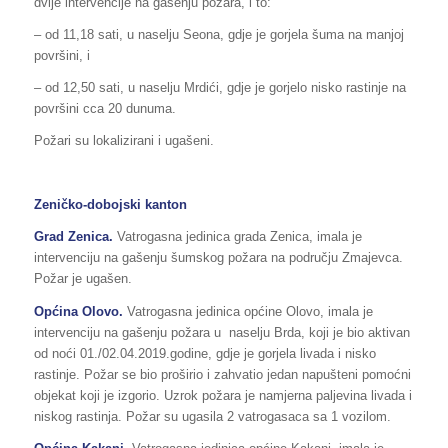
dvije intervencije na gašenju požara, i to:
– od 11,18 sati, u naselju Seona, gdje je gorjela šuma na manjoj
površini, i
– od 12,50 sati, u naselju Mrdići, gdje je gorjelo nisko rastinje na
površini cca 20 dunuma.
Požari su lokalizirani i ugašeni.
Zeničko-dobojski kanton
Grad Zenica.
Vatrogasna jedinica grada Zenica, imala je
intervenciju na gašenju šumskog požara na području Zmajevca.
Požar je ugašen.
Općina Olovo.
Vatrogasna jedinica općine Olovo, imala je
intervenciju na gašenju požara u naselju Brda, koji je bio aktivan
od noći 01./02.04.2019.godine, gdje je gorjela livada i nisko
rastinje. Požar se bio proširio i zahvatio jedan napušteni pomoćni
objekat koji je izgorio. Uzrok požara je namjerna paljevina livada i
niskog rastinja. Požar su ugasila 2 vatrogasaca sa 1 vozilom.