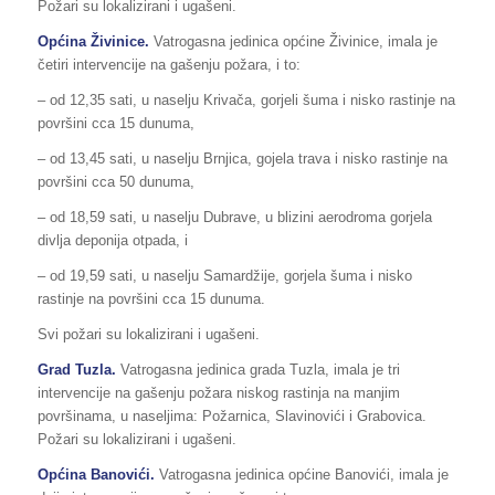
Požari su lokalizirani i ugašeni.
Općina Živinice.
Vatrogasna jedinica općine Živinice, imala je
četiri intervencije na gašenju požara, i to:
– od 12,35 sati, u naselju Krivača, gorjeli šuma i nisko rastinje na
površini cca 15 dunuma,
– od 13,45 sati, u naselju Brnjica, gojela trava i nisko rastinje na
površini cca 50 dunuma,
– od 18,59 sati, u naselju Dubrave, u blizini aerodroma gorjela
divlja deponija otpada, i
– od 19,59 sati, u naselju Samardžije, gorjela šuma i nisko
rastinje na površini cca 15 dunuma.
Svi požari su lokalizirani i ugašeni.
Grad Tuzla.
Vatrogasna jedinica grada Tuzla, imala je tri
intervencije na gašenju požara niskog rastinja na manjim
površinama, u naseljima: Požarnica, Slavinovići i Grabovica.
Požari su lokalizirani i ugašeni.
Općina Banovići.
Vatrogasna jedinica općine Banovići, imala je