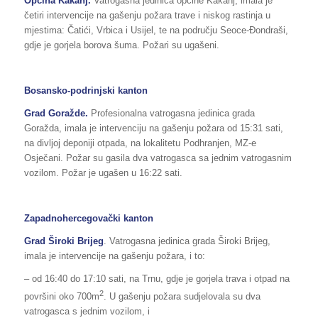
Općina Kakanj.
Vatrogasna jedinica općine Kakanj, imala je
četiri intervencije na gašenju požara trave i niskog rastinja u
mjestima: Čatići, Vrbica i Usijel, te na području Seoce-Đondraši,
gdje je gorjela borova šuma. Požari su ugašeni.
Bosansko-podrinjski kanton
Grad Goražde.
Profesionalna vatrogasna jedinica grada
Goražda, imala je intervenciju na gašenju požara od 15:31 sati,
na divljoj deponiji otpada, na lokalitetu Podhranjen, MZ-e
Osječani. Požar su gasila dva vatrogasca sa jednim vatrogasnim
vozilom. Požar je ugašen u 16:22 sati.
Zapadnohercegovački kanton
Grad Široki Brijeg
. Vatrogasna jedinica grada Široki Brijeg,
imala je intervencije na gašenju požara, i to:
– od 16:40 do 17:10 sati, na Trnu, gdje je gorjela trava i otpad na
2
površini oko 700m
. U gašenju požara sudjelovala su dva
vatrogasca s jednim vozilom, i