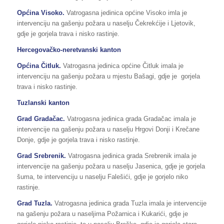
Općina Visoko.
Vatrogasna jedinica općine Visoko imla je
intervenciju na gašenju požara u naselju Čekrekćije i Ljetovik,
gdje je gorjela trava i nisko rastinje.
Hercegovačko-neretvanski kanton
Općina Čitluk.
Vatrogasna jedinica općine Čitluk imala je
intervenciju na gašenju požara u mjestu Bašagi, gdje je gorjela
trava i nisko rastinje.
Tuzlanski kanton
Grad Gradačac.
Vatrogasna jedinica grada Gradačac imala je
intervencije na gašenju požara u naselju Hrgovi Donji i Krečane
Donje, gdje je gorjela trava i nisko rastinje.
Grad Srebrenik.
Vatrogasna jedinica grada Srebrenik imala je
intervencije na gašenju požara u naselju Jasenica, gdje je gorjela
šuma, te intervenciju u naselju Falešići, gdje je gorjelo niko
rastinje.
Grad Tuzla.
Vatrogasna jedinica grada Tuzla imala je intervencije
na gašenju požara u naseljima Požarnica i Kukarići, gdje je