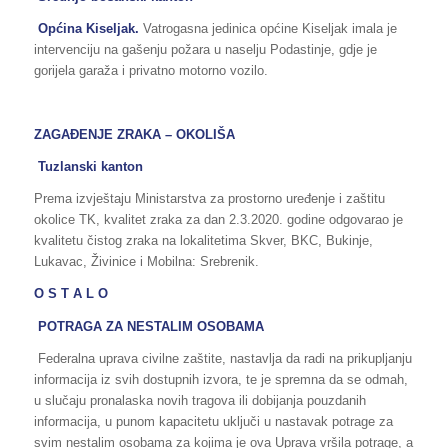
Općina Kiseljak.
Vatrogasna jedinica općine Kiseljak imala je
intervenciju na gašenju požara u naselju Podastinje, gdje je
gorijela garaža i privatno motorno vozilo.
ZAGAĐENJE ZRAKA – OKOLIŠA
Tuzlanski kanton
Prema izvještaju Ministarstva za prostorno uređenje i zaštitu
okolice TK, kvalitet zraka za dan 2.3.2020. godine odgovarao je
kvalitetu čistog zraka na lokalitetima Skver, BKC, Bukinje,
Lukavac, Živinice i Mobilna: Srebrenik.
O S T A L O
POTRAGA ZA NESTALIM OSOBAMA
Federalna uprava civilne zaštite, nastavlja da radi na prikupljanju
informacija iz svih dostupnih izvora, te je spremna da se odmah,
u slučaju pronalaska novih tragova ili dobijanja pouzdanih
informacija, u punom kapacitetu uključi u nastavak potrage za
svim nestalim osobama za kojima je ova Uprava vršila potrage, a