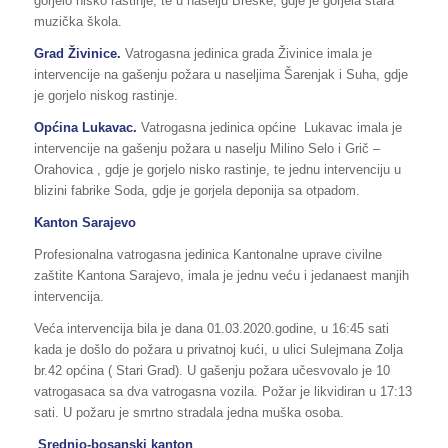
gorjelo nisko rastinje, te u naselju Breške, gdje je gorjela stara
muzička škola.
Grad Živinice.
Vatrogasna jedinica grada Živinice imala je
intervencije na gašenju požara u naseljima Šarenjak i Suha, gdje
je gorjelo niskog rastinje.
Općina Lukavac.
Vatrogasna jedinica općine Lukavac imala je
intervencije na gašenju požara u naselju Milino Selo i Grič –
Orahovica , gdje je gorjelo nisko rastinje, te jednu intervenciju u
blizini fabrike Soda, gdje je gorjela deponija sa otpadom.
Kanton Sarajevo
Profesionalna vatrogasna jedinica Kantonalne uprave civilne
zaštite Kantona Sarajevo, imala je jednu veću i jedanaest manjih
intervencija.
Veća intervencija bila je dana 01.03.2020.godine, u 16:45 sati
kada je došlo do požara u privatnoj kući, u ulici Sulejmana Zolja
br.42 općina ( Stari Grad). U gašenju požara učesvovalo je 10
vatrogasaca sa dva vatrogasna vozila. Požar je likvidiran u 17:13
sati. U požaru je smrtno stradala jedna muška osoba.
Srednjo-bosanski kanton