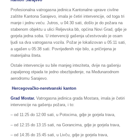
Profesionalna vatrogasna jedinica Kantonalne uprave civilne
zaštite Kantona Sarajevo, imala je četiri intervencije, od toga tri
manje i jednu veću. Jutros, u 04:30 sati, došlo je do požara na
stabenom objektu u ulici Reljevska bb, općina Novi Grad, gdje je
gorjela jedna soba. U intervenciji gašenja učestvovalo je osam
ljudi sa dva vatrogasna vozila. Požar je lokalizovan u 05:11 sati,
a ugašen u 05:38 sati. Povrijeđenih nije bilo, a pričinjena je
materijalna šteta.
Ostale intervencije su bile manjeg inteziteta, dvije na gašenju
zapaljenog otpada te jedno obezbjeđenje, na Međunarodnom
aerodromu Sarajevo.
Hercegovačko-neretvanski kanton
Grad Mostar.
Vatrogasna jedinica grada Mostara, imala je četiri
intervencije na gašenju požara, i to:
– od 11:25 do 12:00 sati, u Potocima, gdje je gorjela trava,
– od 12:15 do 13:15 sati, na Gorancima, gdje je gorjela trava,
– od 14:35 do 15:45 sati, u Livču, gdje je gorjela trava,