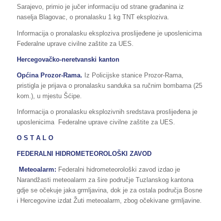
Sarajevo, primio je jučer informaciju od strane građanina iz
naselja Blagovac, o pronalasku 1 kg TNT eksploziva.
Informacija o pronalasku eksploziva proslijeđene je uposlenicima
Federalne uprave civilne zaštite za UES.
Hercegovačko-neretvanski kanton
Općina Prozor-Rama.
Iz Policijske stanice Prozor-Rama,
pristigla je prijava o pronalasku sanduka sa ručnim bombama (25
kom.), u mjestu Šćipe.
Informacija o pronalasku eksplozivnih sredstava proslijeđena je
uposlenicima Federalne uprave civilne zaštite za UES.
O S T A L O
FEDERALNI HIDROMETEOROLOŠKI ZAVOD
Meteoalarm:
Federalni hidrometeorološki zavod izdao je
Narandžasti meteoalarm za šire područje Tuzlanskog kantona
gdje se očekuje jaka grmljavina, dok je za ostala područja Bosne
i Hercegovine izdat Žuti meteoalarm, zbog očekivane grmljavine.