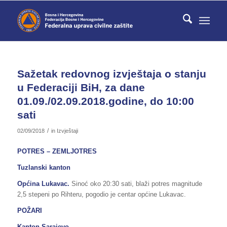
Sažetak redovnog izvještaja o stanju
u Federaciji BiH, za dane
01.09./02.09.2018.godine, do 10:00
sati
/
02/09/2018
in
Izvještaji
POTRES – ZEMLJOTRES
Tuzlanski kanton
Općina Lukavac.
Sinoć oko 20:30 sati, blaži potres magnitude
2,5 stepeni po Rihteru, pogodio je centar općine Lukavac.
POŽARI
Kanton Sarajevo