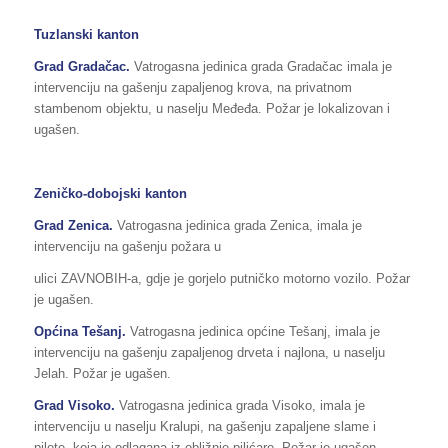
Tuzlanski kanton
Grad Gradačac.
Vatrogasna jedinica grada Gradačac imala je
intervenciju na gašenju zapaljenog krova, na privatnom
stambenom objektu, u naselju Međeđa. Požar je lokalizovan i
ugašen.
Zeničko-dobojski kanton
Grad Zenica.
Vatrogasna jedinica grada Zenica, imala je
intervenciju na gašenju požara u
ulici ZAVNOBIH-a, gdje je gorjelo putničko motorno vozilo. Požar
je ugašen.
Općina Tešanj.
Vatrogasna jedinica općine Tešanj, imala je
intervenciju na gašenju zapaljenog drveta i najlona, u naselju
Jelah. Požar je ugašen.
Grad Visoko.
Vatrogasna jedinica grada Visoko, imala je
intervenciju u naselju Kralupi, na gašenju zapaljene slame i
pilote, koja je odlagana iz obližnje pilićare. Požar je ugašen.