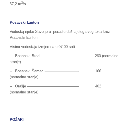
3
37,2 m
/s.
Posavski kanton
Vodostaj rijeke Save je u porastu duž cijelog svog toka kroz
Posavski kanton.
Visina vodostaja izmjerena u 07:00 sati.
– Bosanski Brod —————­­­­­­­—————- 260 (normalno
stanje)
– Bosanski Šamac —————————- 166
(normalno stanje)
– Orašje —————————————— 402
(normalno stanje)
POŽARI