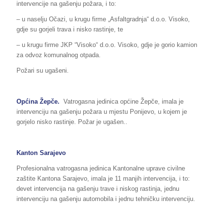
intervencije na gašenju požara, i to:
– u naselju Očazi, u krugu firme „Asfaltgradnja“ d.o.o. Visoko,
gdje su gorjeli trava i nisko rastinje, te
– u krugu firme JKP “Visoko“ d.o.o. Visoko, gdje je gorio kamion
za odvoz komunalnog otpada.
Požari su ugašeni.
Općina Žepče.
Vatrogasna jedinica općine Žepče, imala je
intervenciju na gašenju požara u mjestu Ponijevo, u kojem je
gorjelo nisko rastinje. Požar je ugašen..
Kanton Sarajevo
Profesionalna vatrogasna jedinica Kantonalne uprave civilne
zaštite Kantona Sarajevo, imala je 11 manjih intervencija, i to:
devet intervencija na gašenju trave i niskog rastinja, jednu
intervenciju na gašenju automobila i jednu tehničku intervenciju.