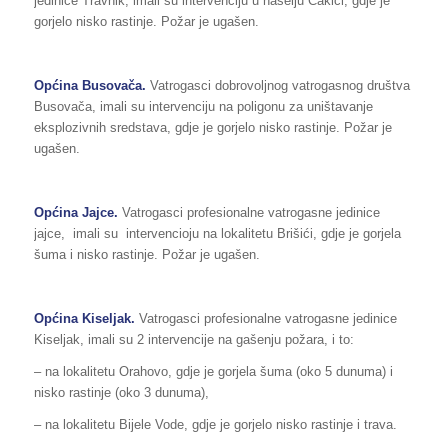
jedinice Travnik, imali su intervenciju u naselju Čakići, gdje je
gorjelo nisko rastinje. Požar je ugašen.
Općina Busovača.
Vatrogasci dobrovoljnog vatrogasnog društva
Busovača, imali su intervenciju na poligonu za uništavanje
eksplozivnih sredstava, gdje je gorjelo nisko rastinje. Požar je
ugašen.
Općina Jajce.
Vatrogasci profesionalne vatrogasne jedinice
jajce, imali su intervencioju na lokalitetu Brišići, gdje je gorjela
šuma i nisko rastinje. Požar je ugašen.
Općina Kiseljak.
Vatrogasci profesionalne vatrogasne jedinice
Kiseljak, imali su 2 intervencije na gašenju požara, i to:
– na lokalitetu Orahovo, gdje je gorjela šuma (oko 5 dunuma) i
nisko rastinje (oko 3 dunuma),
– na lokalitetu Bijele Vode, gdje je gorjelo nisko rastinje i trava.