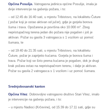
Općina Posušje.
Vatrogasna jedinica općine Posušje, imala je
dvije intervencije na gašenju požara, i to:
– od 12:45 do 16:40 sati, u mjestu Tribistovo, na lokalitetu Čuture
( požar koji je ostao aktivan od jučer), gdje je gorjela borova
šuma i trava. Opožarena je površina oko 10.000 m². Zbog
nepristupačnog terena jedan dio požara nije pogašen i još je
aktivan. Požar su gasila 3 vatrogasca s 1 vozilom uz pomoć
šumara, te
– od 19:40 do 21:35 sati, u mjestu Tribistovo, na lokalitetu
Čuture, požar je zaprijetio kućama. Gorjela je borova šuma i
trava. Požar koji se širio prema kućama je pogašen, dok je drugi
krak požara ostao na nepristupačnom terenu, i dalje je aktivan.
Požar su gasila 2 vatrogasca s 1 vozilom i uz pomoć šumara.
Srednjobosanski kanton
Općina Vitez
. Dobrovoljno vatrogasno društvo Stari Vitez, imalo
je intervencije na gašenju požara, i to:
– u mjestu Nadioci (Krčevine), od 15:39 do 17:11 sati, gdje su