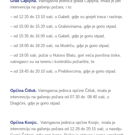
Grad Čapljina.
Vatrogasna jedinica grada Čapljina, imala je pet
intervencija na gašenju požara, i to:
– od 12:20 do 13:10 sati, u Gabeli, gdje su gorjeli trava i rastinje,
– od 15:00 do 15:20 sati, u Grabovinama, gdje je gorio otpad,
– od 15:35 do 16:00 sati, u Gabeli, gdje je gorio otpad,
– od 18:00 do 18:20 sati, na Modriču, gdje je gorio otpad,
– od 19:05 sati, požar u Hutovo Blatu, gori veća površina trske,
vatrogasci su na terenu i kontrolišu požarište, te
–
od 19:45 do 20:10 sati, u Prebilovcima, gdje je gorio otpad.
Općina
Čitluk.
Vatrogasna jedinca općine Čitluk, imala je
intervenciju na gašenju požara od 07:30 do 08:40 sati, u
Dragićini, gdje je gorio otpad.
Općina
Konjic.
Vatrogasna jedinica općine Konjic, imala je
intervenciju na gašenju požara od 12:29 do 20:15 sati, u naselju