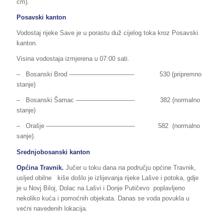
cm).
Posavski kanton
Vodostaj rijeke Save je u porastu duž cijelog toka kroz Posavski
kanton.
Visina vodostaja izmjerena u 07:00 sati.
– Bosanski Brod —————­­­­­­­—————- 530 (pripremno
stanje)
– Bosanski Šamac —————————- 382 (normalno
stanje)
– Orašje —————————————— 582 (normalno
sanje).
Srednjobosanski kanton
Općina Travnik.
Jučer u toku dana na području općine Travnik,
usljed obilne kiše došlo je izlijevanja rijeke Lašve i potoka, gdje
je u Novj Biloj, Dolac na Lašvi i Donje Putičevo poplavljeno
nekoliko kuća i pomoćnih objekata. Danas se voda povukla u
većni navedenih lokacija.