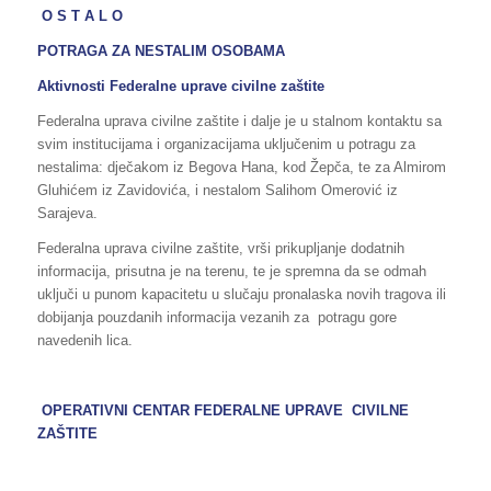
O S T A L O
POTRAGA ZA NESTALIM OSOBAMA
Aktivnosti Federalne uprave civilne zaštite
Federalna uprava civilne zaštite i dalje je u stalnom kontaktu sa
svim institucijama i organizacijama uključenim u potragu za
nestalima: dječakom iz Begova Hana, kod Žepča, te za Almirom
Gluhićem iz Zavidovića, i nestalom Salihom Omerović iz
Sarajeva.
Federalna uprava civilne zaštite, vrši prikupljanje dodatnih
informacija, prisutna je na terenu, te je spremna da se odmah
uključi u punom kapacitetu u slučaju pronalaska novih tragova ili
dobijanja pouzdanih informacija vezanih za potragu gore
navedenih lica.
OPERATIVNI CENTAR FEDERALNE UPRAVE CIVILNE
ZAŠTITE