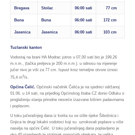
Bregava
Stolac
06:00 sati
77 cm
110
Buna
Buna
06:00 sati
172 cm
265
Jasenica
Jasenica
06:00 sati
103 cm
130
Tuzlanski kanton
Vodostaj na brani HA Modrac jutros u 07,00 sati bio je 199,26
m.n.m., (tačka preljeva je 200 m.n.m.). u odnosu na mjerenje
jučer nivo je viši za 77 cm. Ispust kroz temeljne otvore iznosi
3
75,4 m
/s.
Općina Čelić.
Općinski načelnik Čelića je na sjednici održanoj
01.06. u 14 sati, na prijedlog Općinskog štaba CZ donio Odluku o
proglašenju stanja prirodne nesreće izazvane kišnim padavinama
i poplavom.
U toku jučerašnjeg dana iz korita su se izlile rijeke Šibošnica i
Gnjica te drugi lokalni vodotoci koji su uzrokovali poplave u više
naselja na općini Čelić. U toku jučerašnjeg dana poplavljeno je
oko 40 stambenih te stotinjak pomoćnih objekata, te velika