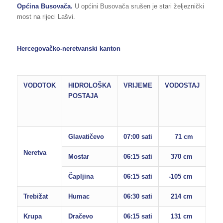
Općina Busovača.
U općini Busovača srušen je stari željeznički
most na rijeci Lašvi.
Hercegovačko-neretvanski kanton
VODOTOK
HIDROLOŠKA
VRIJEME
VODOSTAJ
RE
POSTAJA
OB
OD
PO
Glavatičevo
07:00 sati
71 cm
160
Neretva
Mostar
06:15 sati
370 cm
850
Čapljina
06:15 sati
-105 cm
200
Trebižat
Humac
06:30 sati
214 cm
280
Krupa
Dračevo
06:15 sati
131 cm
300