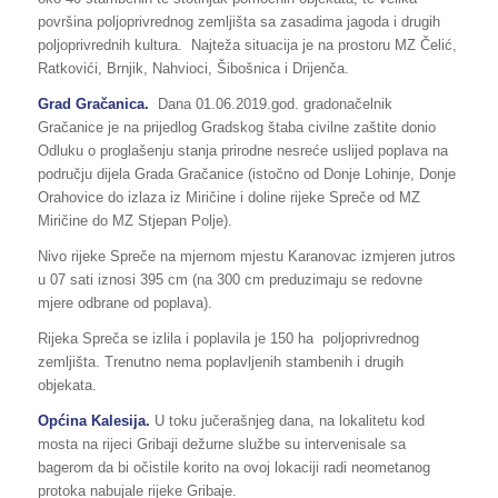
površina poljoprivrednog zemljišta sa zasadima jagoda i drugih
poljoprivrednih kultura. Najteža situacija je na prostoru MZ Čelić,
Ratkovići, Brnjik, Nahvioci, Šibošnica i Drijenča.
Grad Gračanica.
Dana 01.06.2019.god. gradonačelnik
Gračanice je na prijedlog Gradskog štaba civilne zaštite donio
Odluku o proglašenju stanja prirodne nesreće uslijed poplava na
području dijela Grada Gračanice (istočno od Donje Lohinje, Donje
Orahovice do izlaza iz Miričine i doline rijeke Spreče od MZ
Miričine do MZ Stjepan Polje).
Nivo rijeke Spreče na mjernom mjestu Karanovac izmjeren jutros
u 07 sati iznosi 395 cm (na 300 cm preduzimaju se redovne
mjere odbrane od poplava).
Rijeka Spreča se izlila i poplavila je 150 ha poljoprivrednog
zemljišta. Trenutno nema poplavljenih stambenih i drugih
objekata.
Općina Kalesija.
U toku jučerašnjeg dana, na lokalitetu kod
mosta na rijeci Gribaji dežurne službe su intervenisale sa
bagerom da bi očistile korito na ovoj lokaciji radi neometanog
protoka nabujale rijeke Gribaje.