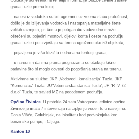
Odluka je donešena na temelju informacije Službe civilne zaštite
grada Tuzle prema kojoj:
– nanosi iz vodotoka su bili ogromni i uz veoma slabu protočnost,
došlo je do izlijevanja vodotoka i nastupanja materijalne štete
velikih razmjera, pri čemu je potrgan dio vodovodne mreže,
oštećeni su pojedini mostovi, dijelovi korita i ceste na području
grada Tuzle i po izvještaju sa terena ugroženo oko 50 objekata,
– prijavljeno je više klizišta i odrona na teritoriji grada,
– u narednim danima prema prognozama se očekuju kišne
padavine što bi moglo dovesti do pogoršanja stanja na terenu.
Aktivirane su službe: JKP „Vodovod i kanalizacija“ Tuzla, JKP
“Komunalac“ Tuzla, JU“Veterinarska stanica Tuzla“, JP “RTV 72
d.o.o“ Tuzla, te savjeti MZ na pogođenom području.
Općina Živinice.
U protekla 24 sata Vatrogasna jedinica općine
Živinice je imala 7 intervencija na crpljenju vode i to u naseljima:
Donja Višća, Golubinjak, na lokalitetu kod podvožnjaka kod
benzinske pumpe, i Ciljuge.
Kanton 10