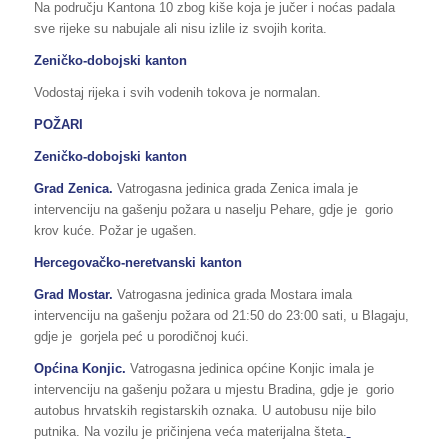
Na području Kantona 10 zbog kiše koja je jučer i noćas padala
sve rijeke su nabujale ali nisu izlile iz svojih korita.
Zeničko-dobojski kanton
Vodostaj rijeka i svih vodenih tokova je normalan.
POŽARI
Zeničko-dobojski kanton
Grad Zenica.
Vatrogasna jedinica grada Zenica imala je
intervenciju na gašenju požara u naselju Pehare, gdje je gorio
krov kuće. Požar je ugašen.
Hercegovačko-neretvanski kanton
Grad Mostar.
Vatrogasna jedinica grada Mostara imala
intervenciju na gašenju požara od 21:50 do 23:00 sati, u Blagaju,
gdje je gorjela peć u porodičnoj kući.
Općina Konjic.
Vatrogasna jedinica općine Konjic imala je
intervenciju na gašenju požara u mjestu Bradina, gdje je gorio
autobus hrvatskih registarskih oznaka. U autobusu nije bilo
putnika. Na vozilu je pričinjena veća materijalna šteta.