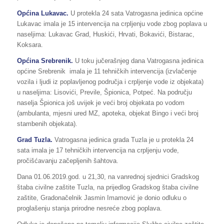
Općina Lukavac.
U protekla 24 sata Vatrogasna jedinica općine
Lukavac imala je 15 intervencija na crpljenju vode zbog poplava u
naseljima: Lukavac Grad, Huskići, Hrvati, Bokavići, Bistarac,
Koksara.
Općina Srebrenik.
U toku jučerašnjeg dana Vatrogasna jedinica
općine Srebrenik imala je 11 tehničkih intervencija (izvlačenje
vozila i ljudi iz poplavljenog područja i crpljenje vode iz objekata)
u naseljima: Lisovići, Previle, Špionica, Potpeć. Na području
naselja Špionica još uvijek je veći broj objekata po vodom
(ambulanta, mjesni ured MZ, apoteka, objekat Bingo i veći broj
stambenih objekata).
Grad Tuzla.
Vatrogasna jedinica grada Tuzla je u protekla 24
sata imala je 17 tehničkih intervencija na crpljenju vode,
pročišćavanju začepljenih šahtova.
Dana 01.06.2019.god. u 21,30, na vanrednoj sjednici Gradskog
štaba civilne zaštite Tuzla, na prijedlog Gradskog štaba civilne
zaštite, Gradonačelnik Jasmin Imamović je donio odluku o
proglašenju stanja prirodne nesreće zbog poplava.