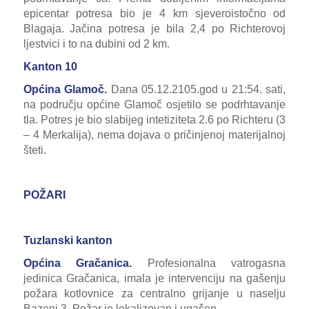
epicentar potresa bio je 4 km sjeveroistočno od
Blagaja. Jačina potresa je bila 2,4 po Richterovoj
ljestvici i to na dubini od 2 km.
Kanton 10
Općina Glamoč.
Dana 05.12.2105.god u 21:54. sati,
na području općine Glamoč osjetilo se podrhtavanje
tla. Potres je bio slabijeg intetiziteta 2.6 po Richteru (3
– 4 Merkalija), nema dojava o pričinjenoj materijalnoj
šteti.
POŽARI
Tuzlanski kanton
Općina Gračanica.
Profesionalna vatrogasna
jedinica Gračanica, imala je intervenciju na gašenju
požara kotlovnice za centralno grijanje u naselju
Bazeni 3. Požar je lokalizovan i ugašen.