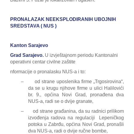
PRONALAZAK NEEKSPLODIRANIH UBOJNIH
SREDSTAVA ( NUS )
Kanton Sarajevo
Grad Sarajevo.
U izvještajnom periodu Kantonalni
operativni centar civilne zaštite
je tri informacije o pronalasku NUS-a i to:
–
od strane uposlenika firme „Trgosirovina“,
da se u krugu njihove firme u ulici Halilovići
br. 9., općina Novi Grad, pronađena dva
NUS-a, radi se o dvije granate,
–
od strane građanina, da su radnici prilikom
izvođenja radova na regulaciji Lepeničkog
potoka u Zabrđu, općina Novi Grad, pronašli
dva NUS-a, radi o dvije ručne bombe,