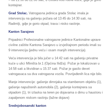
kontejner.
Grad Stolac.
Vatrogasna jedinica grada Stolac imala je
intervenciju na gašenju požara od 13:45 do 14:30 sati, na
Radimlji, gdje je gorio otpad, trava i nisko rastinje.
Kanton Sarajevo
Pripadnici Profesionalne vatrogasne jedinice Kantonalne uprave
civilne zaštite Kantona Sarajevo u izvještajnom periodu imali su
9 intervencija (jednu veću i osam manjih intervencija).
Veća intervencija je bila jučer u 14:42 sati na gašenju privatne
kuće u ulici Mliništa br.1 (Općina Ilidža). Požar je lokalizovan u
14:58 sati a likvidiran u 15:37 sati. Požar je gasilo devet
vatrogasaca sa dva vatrogasna vozila. Povrijeđenih lica nije bilo.
Manje intervencije: gašenje dimnjaka na stambenom objektu (1),
gašenje napuštenih automobila (2), gašenje kontejnera sa
otpadom (1), tri izlaska na teren po dojavama o dimu u haustoru i
zapaljenom niskom rastinju (lažne dojave)
Srednjobosanski kanton