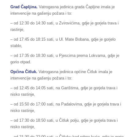
Grad Čapljina.
Vatrogasna jedinica grada Čapljine imala je
intervencije na gašenju požara i to:
– od 12:30 do 14:30 sati, u Zvirovićima, gdje je gorjela trava i
rastinje,
– od 17:45 do 18:15 sati, u Ul. Mate Bobana, gdje je gorjelo
stablo,
– od 17:35 do 18:30 sati, u Pjescima prema Lokvama, gdje je
gorio otpad.
Općina Čitluk.
Vatrogasna jedinica općine Čitluk imala je
intervencije na gašenju požara i to:
– od 12:45 do 14:05 sati, na Garištima, gdje je gorjela trava i
nisko rastinje,
– od 15:50 do 17:00 sati, na Padalovima, gdje je gorjela trava i
nisko rastinje,
– od 17:30 do 18:50 sati, u Čitluk polju, gdje je gorjela trava i
nisko rastinje,
– od 21:30 do 22:00 sati, u Čitluku kod robne kuće, gdje je gorio