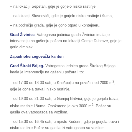
– na lokaciji Sepetari, gdje je gorjelo nisko rastinje,
– na lokaciji Slavnovići, gdje je gorjelo nisko rastinje i šuma,
– na području grada, gdje je gorio otpad u kontejneru.
Grad Živinice.
Vatrogasna jedinica grada Živinice imala je
intervenciju na gašenju požara na lokaciji Gornje Dubrave, gdje je
gorio dimnjak.
Zapadnohercegovački kanton
Grad Široki Brijeg.
Vatrogasna jednica grada Širokog Brijega
imala je intervencije na gašenju požara i to:
2
– od 17:00 do 18:00 sati, u Knešpolju na površini od 2000 m
,
gdje je gorjela trava i nisko rastinje,
– od 19:00 do 21:00 sati, u Gornjoj Britvici, gdje je gorjela trava,
2
nisko rastinje i šuma. Opožareno je oko 3000 m
. Požar su
gasila dva vatrogasca sa vozilom.
– od 15:30 do 16.45 sati, u njestu Kočerin, gdje je gorjela trava i
nisko rastinje.Požar su gasila tri vatrogasca sa vozilom.