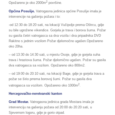
2
Opožareno je oko 2000m
površine.
Općina Posušje.
Vatrogasna jedinica općine Posušje imala je
intervencije na gašenju požara i to:
-od 12:30 do 18:20 sati, na lokaciji Vučipolje prema Oštrcu, gdje
su bile ugrožene vikendice. Gorjela je trava i borova šuma. Požar
su gasila četiri vatrogasca sa dva vozila i dva pripadnika DVD
Rakitno s jednim vozilom Požar djelomočno ugašen.Opožareno
oko 20ha.
– od 13:30 do 14:30 sati, u mjestu Osoje, gdje je gorjela suha
trava i hrastova šuma. Požar djelomično ugašen. Požar su gasila
dva vatrogasca sa vozilom. Opožareno oko 800m2.
– od 19:00 do 20:10 sati, na lokaciji Bage, gdje je gorjela trava a
požar se širio prrema borovoj šumi. Požar su gasila dva
2
vatrogasca sa vozilom. Opožareno oko 1000m
.
Hercegovačko-neretvanski kanton
Grad Mostar.
Vatrogasna jedinica grada Mostara imala je
intervenciju na gašenju požara od 20:00 do 20:20 sati, u
Sjevernom logoru, gdje je gorio otpad.