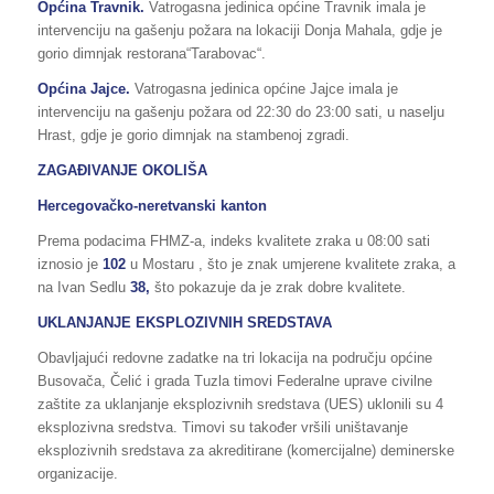
Općina Travnik.
Vatrogasna jedinica općine Travnik imala je
intervenciju na gašenju požara na lokaciji Donja Mahala, gdje je
gorio dimnjak restorana“Tarabovac“.
Općina Jajce.
Vatrogasna jedinica općine Jajce imala je
intervenciju na gašenju požara od 22:30 do 23:00 sati, u naselju
Hrast, gdje je gorio dimnjak na stambenoj zgradi.
ZAGAĐIVANJE OKOLIŠA
Hercegovačko-neretvanski kanton
Prema podacima FHMZ-a, indeks kvalitete zraka u 08:00 sati
iznosio je
102
u Mostaru , što je znak umjerene kvalitete zraka, a
na Ivan Sedlu
38,
što pokazuje da je zrak dobre kvalitete.
UKLANJANJE EKSPLOZIVNIH SREDSTAVA
Obavljajući redovne zadatke na tri lokacija na području općine
Busovača, Čelić i grada Tuzla timovi Federalne uprave civilne
zaštite za uklanjanje eksplozivnih sredstava (UES) uklonili su 4
eksplozivna sredstva. Timovi su također vršili uništavanje
eksplozivnih sredstava za akreditirane (komercijalne) deminerske
organizacije.