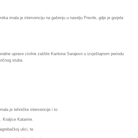
ika imala je intervenciju na gašenju u naselju Previle, gdje je gorjela
onalne uprave civilne zaštite Kantona Sarajevo u izvještajnom periodu
tričnog stuba.
ala je tehničke intervencije i to:
 Kraljice Katarine.
grebačkoj ulici, te