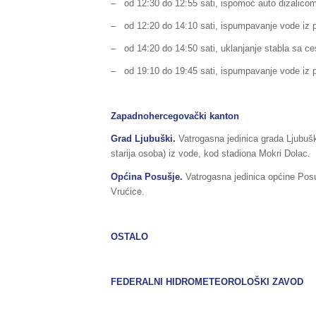
– od 12:30 do 12:55 sati, ispomoć auto dizalicom
– od 12:20 do 14:10 sati, ispumpavanje vode iz 
– od 14:20 do 14:50 sati, uklanjanje stabla sa ce
– od 19:10 do 19:45 sati, ispumpavanje vode iz
Zapadnohercegovački kanton
Grad Ljubuški.
Vatrogasna jedinica grada Ljubuški
starija osoba) iz vode, kod stadiona Mokri Dolac.
Općina Posušje.
Vatrogasna jedinica općine Posuš
Vrućice.
OSTALO
FEDERALNI HIDROMETEOROLOŠKI ZAVOD