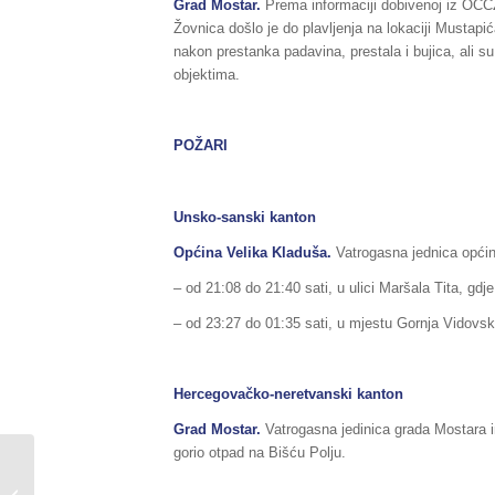
Grad Mostar.
Prema informaciji dobivenoj iz OCC
Žovnica došlo je do plavljenja na lokaciji Mustapić
nakon prestanka padavina, prestala i bujica, ali s
objektima.
POŽARI
Unsko-sanski kanton
Općina Velika Kladuša.
Vatrogasna jednica općine
– od 21:08 do 21:40 sati, u ulici Maršala Tita, gdj
– od 23:27 do 01:35 sati, u mjestu Gornja Vidovska
Hercegovačko-neretvanski kanton
Grad Mostar.
Vatrogasna jedinica grada Mostara im
gorio otpad na Bišću Polju.
Sažetak redovnog
izvještaja o stanju