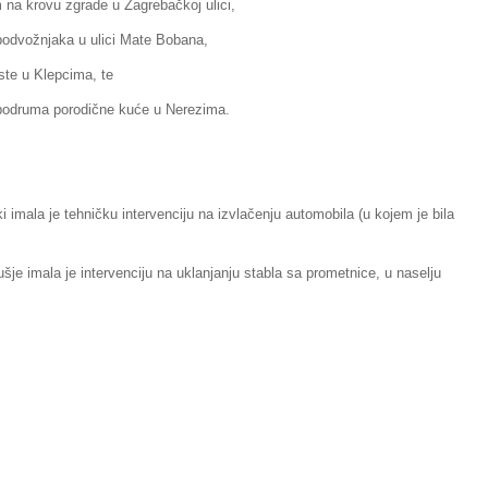
 na krovu zgrade u Zagrebačkoj ulici,
podvožnjaka u ulici Mate Bobana,
ste u Klepcima, te
 podruma porodične kuće u Nerezima.
 imala je tehničku intervenciju na izvlačenju automobila (u kojem je bila
je imala je intervenciju na uklanjanju stabla sa prometnice, u naselju