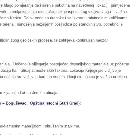
e blago pomjeranje tla i širenje pukotina na navedenoj lokaciji, primjećena
de, zemlja ispucala radi suše, dok je ispod istog vidljiva vlaga – vlažno
ućama Kerića. Dotok vode sa drenaže i sa izvora u minimalnim količinama.
 terena i nanošenja neželjenih posljedica po stanovništvo, potrebno je
ritičan zbog geoloških procesa, te zahtijeva kontinuiran nadzor.
rijala. Uočeno je slijeganje postojećeg deponijskog materijala uz početne
ciju tla i uticaj atmosferskih faktora. Lokacija Knjeginjac vidljivo je
 na nasipu su vidljive i bare sa vodom. Donji dio nasipa je vlažan urađena
rozija usljed atmosferskih uticaja.
o – Boguševac i Opština Istočni Stari Grad):
jano-kamenim materijalom i obrušenim stablima.