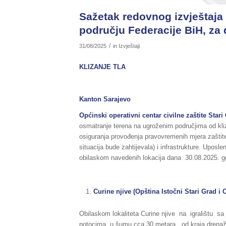
Sažetak redovnog izvještaja 
području Federacije BiH, za 
/
31/08/2025
in
Izvještaji
KLIZANJE TLA
Kanton Sarajevo
Općinski operativni centar civilne zaštite Stari
osmatranje terena na ugroženim područjima od kliziš
osiguranja provođenja pravovremenih mjera zaštit
situacija bude zahtijevala) i infrastrukture. Uposl
obilaskom navedenih lokacija dana 30.08.2025. godi
Curine njive (Opština Istočni Stari Grad i 
Obilaskom lokaliteta Curine njive na igralištu s
potocima u šumu cca 30 metara , od kraja drenaž