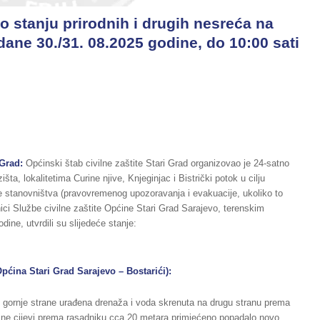
o stanju prirodnih i drugih nesreća na
dane 30./31. 08.2025 godine, do 10:00 sati
 Grad:
Općinski štab civilne zaštite Stari Grad organizovao je 24-satno
ta, lokalitetima Curine njive, Knjeginjac i Bistrički potok u cilju
e stanovništva (pravovremenog upozoravanja i evakuacije, ukoliko to
enici Službe civilne zaštite Općine Stari Grad Sarajevo, terenskim
ne, utvrdili su slijedeće stanje:
Općina Stari Grad Sarajevo – Bostarići):
a gornje strane urađena drenaža i voda skrenuta na drugu stranu prema
ne cijevi prema rasadniku cca 20 metara primjećeno popadalo novo