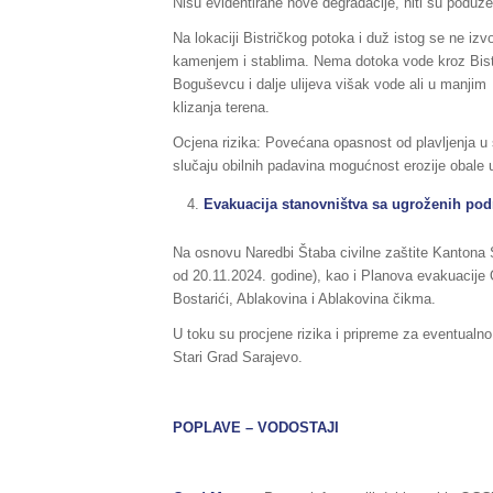
Nisu evidentirane nove degradacije, niti su poduze
Na lokaciji Bistričkog potoka i duž istog se ne izv
kamenjem i stablima. Nema dotoka vode kroz Bist
Boguševcu i dalje ulijeva višak vode ali u manjim k
klizanja terena.
Ocjena rizika: Povećana opasnost od plavljenja u 
slučaju obilnih padavina mogućnost erozije obale 
Evakuacija stanovništva sa ugroženih pod
Na osnovu Naredbi Štaba civilne zaštite Kantona S
od 20.11.2024. godine), kao i Planova evakuacije O
Bostarići, Ablakovina i Ablakovina čikma.
U toku su procjene rizika i pripreme za eventualno
Stari Grad Sarajevo.
POPLAVE – VODOSTAJI