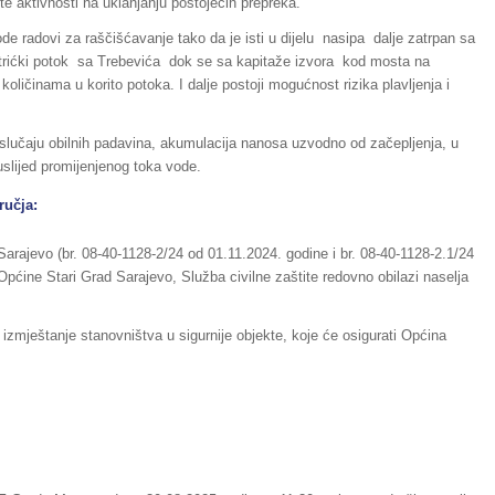
te aktivnosti na uklanjanju postojećih prepreka.
ode radovi za raščišćavanje tako da je isti u dijelu nasipa dalje zatrpan sa
rićki potok sa Trebevića dok se sa kapitaže izvora kod mosta na
oličinama u korito potoka. I dalje postoji mogućnost rizika plavljenja i
slučaju obilnih padavina, akumulacija nanosa uzvodno od začepljenja, u
uslijed promijenjenog toka vode.
ručja:
arajevo (br. 08-40-1128-2/24 od 01.11.2024. godine i br. 08-40-1128-2.1/24
pćine Stari Grad Sarajevo, Služba civilne zaštite redovno obilazi naselja
 izmještanje stanovništva u sigurnije objekte, koje će osigurati Općina