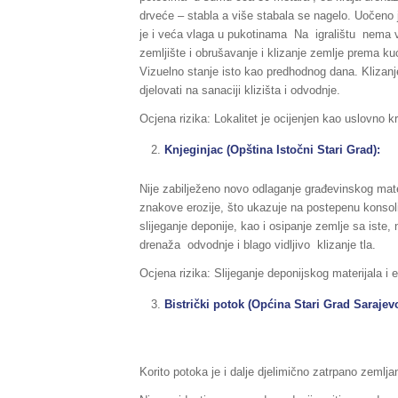
drveće – stabla a više stabala se nagelo. Uočeno j
je i veća vlaga u pukotinama Na igralištu nema vo
zemljište i obrušavanje i klizanje zemlje prema k
Vizuelno stanje isto kao predhodnog dana. Klizanje
djelovati na sanaciji klizišta i odvodnje.
Ocjena rizika: Lokalitet je ocijenjen kao uslovno k
Knjeginjac (Opština Istočni Stari Grad):
Nije zabilježeno novo odlaganje građevinskog mate
znakove erozije, što ukazuje na postepenu konsolida
slijeganje deponije, kao i osipanje zemlje sa iste,
drenaža odvodnje i blago vidljivo klizanje tla.
Ocjena rizika: Slijeganje deponijskog materijala i e
Bistrički potok (Općina Stari Grad Sarajev
Korito potoka je i dalje djelimično zatrpano zeml