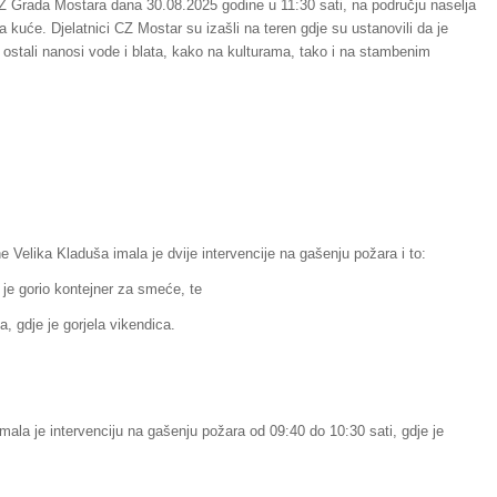
Z Grada Mostara dana 30.08.2025 godine u 11:30 sati, na području naselja
a kuće. Djelatnici CZ Mostar su izašli na teren gdje su ustanovili da je
u ostali nanosi vode i blata, kako na kulturama, tako i na stambenim
 Velika Kladuša imala je dvije intervencije na gašenju požara i to:
e je gorio kontejner za smeće, te
, gdje je gorjela vikendica.
ala je intervenciju na gašenju požara od 09:40 do 10:30 sati, gdje je