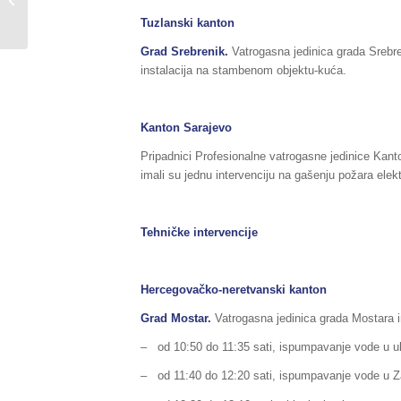
prirodnih i drugih
Tuzlanski kanton
nesreća na području...
Grad Srebrenik.
Vatrogasna jedinica grada Srebren
instalacija na stambenom objektu-kuća.
Kanton Sarajevo
Pripadnici Profesionalne vatrogasne jedinice Kant
imali su jednu intervenciju na gašenju požara elek
Tehničke intervencije
Hercegovačko-neretvanski kanton
Grad Mostar.
Vatrogasna jedinica grada Mostara im
– od 10:50 do 11:35 sati, ispumpavanje vode u ul.
– od 11:40 do 12:20 sati, ispumpavanje vode u Za