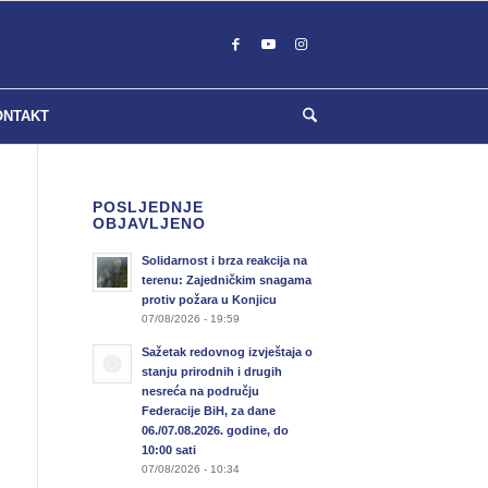
ONTAKT
POSLJEDNJE
OBJAVLJENO
Solidarnost i brza reakcija na
terenu: Zajedničkim snagama
protiv požara u Konjicu
07/08/2026 - 19:59
Sažetak redovnog izvještaja o
stanju prirodnih i drugih
nesreća na području
Federacije BiH, za dane
06./07.08.2026. godine, do
10:00 sati
07/08/2026 - 10:34