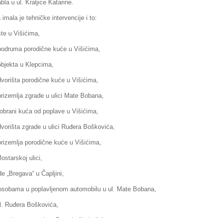
la u ul. Kraljice Katarine.
imala je tehničke intervencije i to:
te u Višićima,
podruma porodične kuće u Višićima,
objekta u Klepcima,
vorišta porodične kuće u Višićima,
rizemlja zgrade u ulici Mate Bobana,
obrani kuća od poplave u Višićima,
vorišta zgrade u ulici Ruđera Boškovića,
rizemlja porodične kuće u Višićima,
starskoj ulici,
e „Bregava“ u Čapljini,
osobama u poplavljenom automobilu u ul. Mate Bobana,
l. Ruđera Boškovića,