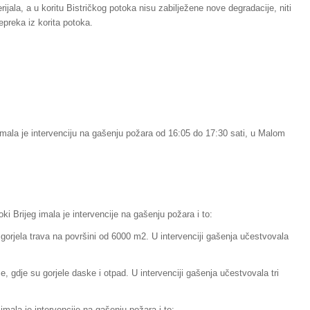
jala, a u koritu Bistričkog potoka nisu zabilježene nove degradacije, niti
epreka iz korita potoka.
mala je intervenciju na gašenju požara od 16:05 do 17:30 sati, u Malom
ki Brijeg imala je intervencije na gašenju požara i to:
e gorjela trava na površini od 6000 m2. U intervenciji gašenja učestvovala
, gdje su gorjele daske i otpad. U intervenciji gašenja učestvovala tri
mala je intervencije na gašenju požara i to: