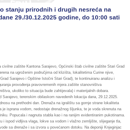
o stanju prirodnih i drugih nesreća na
dane 29./30.12.2025 godine, do 10:00 sati
ivilne zaštite Kantona Sarajevo, Općinski štab civilne zaštite Stari Grad
rena na ugroženim područjima od klizišta, lokalitetima Curine njive,
i Grad Sarajevo i Opštine Istočni Stari Grad), te kontinuiranu analizu i
guranja provođenja pravovremenih mjera zaštite stanovništva
tva, ukoliko to situacija bude zahtijevala) i materijalnih dobara.
ad Sarajevo, terenskim obilaskom navedenih lokacija dana, 29.12.2025.
nosu na prethodni dan. Drenaža na igralištu sa gornje strane lokaliteta
ma je isprana vodom, nedostaje drenažnog šljunka, te je voda skrenuta na
ku. Popucala i nagnuta stabla kao i na ranijim evidentiranim pukotinama.
tu i ispod vidljiva vlaga, lokve sa vodom i vlažno zemljište, slijeganje tla,
vode sa drenaže i sa izvora u povećanom dotoku. Na deponiji Knjeginjac