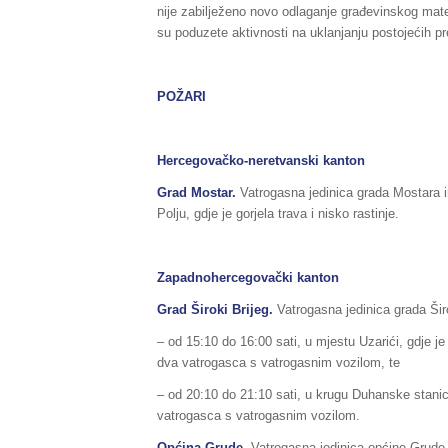
nije zabilježeno novo odlaganje građevinskog materi
su poduzete aktivnosti na uklanjanju postojećih pr
POŽARI
Hercegovačko-neretvanski kanton
Grad Mostar.
Vatrogasna jedinica grada Mostara i
Polju, gdje je gorjela trava i nisko rastinje.
Zapadnohercegovački kanton
Grad Široki Brijeg.
Vatrogasna jedinica grada Širo
– od 15:10 do 16:00 sati, u mjestu Uzarići, gdje j
dva vatrogasca s vatrogasnim vozilom, te
– od 20:10 do 21:10 sati, u krugu Duhanske stanice
vatrogasca s vatrogasnim vozilom.
Općina Grude.
Vatrogasna jedinica općine Grude i