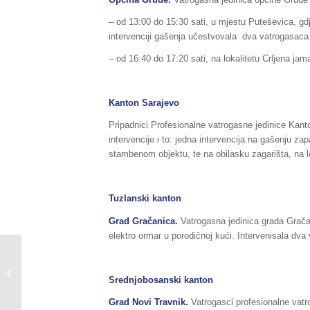
– od 13:00 do 15:30 sati, u mjestu Puteševica, gdj
intervenciji gašenja učestvovala dva vatrogasaca
– od 16:40 do 17:20 sati, na lokalitetu Crljena jama
Kanton Sarajevo
Pripadnici Profesionalne vatrogasne jedinice Kanto
intervencije i to: jedna intervencija na gašenju za
stambenom objektu, te na obilasku zagarišta, na lok
Tuzlanski kanton
Grad Gračanica.
Vatrogasna jedinica grada Gračan
elektro ormar u porodičnoj kući. Intervenisala dva
Sažetak redovnog
izvještaja o stanju
Srednjobosanski kanton
prirodnih i drugih
nesreća na području...
Grad Novi Travnik.
Vatrogasci profesionalne vatr