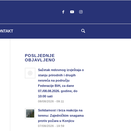
ONTAKT
POSLJEDNJE
OBJAVLJENO
Sažetak redovnog izvještaja o
stanju prirodnih i drugih
nesreća na području
Federacije BiH, za dane
07./08.08.2026. godine, do
10:00 sati
08/08/2026 - 09:11
Solidarnost i brza reakcija na
terenu: Zajedničkim snagama
protiv požara u Konjicu
07/08/2026 - 19:59