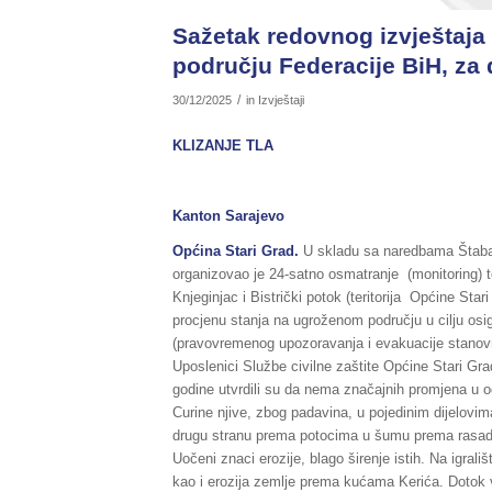
Sažetak redovnog izvještaja 
području Federacije BiH, za 
/
30/12/2025
in
Izvještaji
KLIZANJE TLA
Kanton Sarajevo
Općina
Stari Grad.
U skladu sa naredbama Štaba c
organizovao je 24-satno osmatranje (monitoring) te
Knjeginjac i Bistrički potok (teritorija Općine Star
procjenu stanja na ugroženom području u cilju osi
(pravovremenog upozoravanja i evakuacije stanovniš
Uposlenici Službe civilne zaštite Općine Stari Gr
godine utvrdili su da nema značajnih promjena u od
Curine njive, zbog padavina, u pojedinim dijelovi
drugu stranu prema potocima u šumu prema rasadni
Uočeni znaci erozije, blago širenje istih. Na igrališ
kao i erozija zemlje prema kućama Kerića. Dotok 