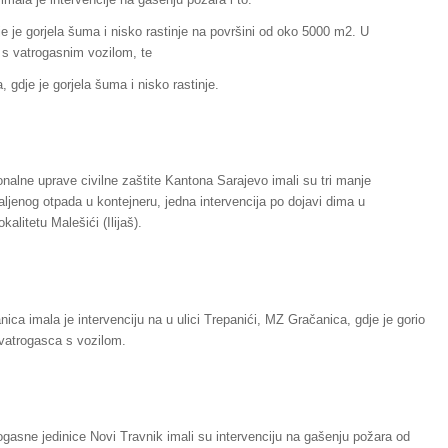
e je gorjela šuma i nisko rastinje na površini od oko 5000 m2. U
 s vatrogasnim vozilom, te
, gdje je gorjela šuma i nisko rastinje.
nalne uprave civilne zaštite Kantona Sarajevo imali su tri manje
paljenog otpada u kontejneru, jedna intervencija po dojavi dima u
alitetu Malešići (Ilijaš).
ica imala je intervenciju na u ulici Trepanići, MZ Gračanica, gdje je gorio
 vatrogasca s vozilom.
ogasne jedinice Novi Travnik imali su intervenciju na gašenju požara od