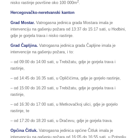
2
nisko rastinje površine oko 100 000m
.
Hercegovačko-neretvanski kanton
Grad Mostar.
Vatrogasna jedinica grada Mostara imala je
intervenciju na gašenju požara od 13:37 do 15:17 sati, u Hodbini,
gdje je gorjela trava i nisko rastinje.
Grad Čapljina.
Vatrogasna jedinica grada Čapljine imala je
intervencije na gašenju požara, i to:
– od 09:00 do 14:00 sati, u Trebižatu, gdje je gorjela trava i
rastinje,
– od 14:45 do 16:35 sati, u Opličićima, gdje je gorjelo rastinje,
– od 15:00 do 16:20 sati, u Trebižatu, gdje je gorjela trava i
rastinje,
– od 16:30 do 17:00 sati, u Metkovačkoj ulici, gdje je gorjelo
rastinje, te
– od 17:20 do 18:20 sati, u Dračevu, gdje je gorjela trava.
Općina Čitluk.
Vatrogasna jedinica općine Čitluk imala je
intervenciju na gašenju požara od 16:05 do 16:55 sati, u Potpolju,