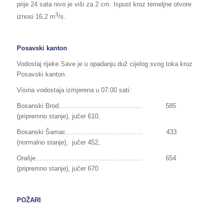
prije 24 sata nivo je viši za 2 cm. Ispust kroz temeljne otvore
3
iznosi 16,2 m
/s.
Posavski kanton
Vodostaj rijeke Save je u opadanju duž cijelog svog toka kroz
Posavski kanton.
Visina vodostaja izmjerena u 07:00 sati:
Bosanski Brod………………………………… 585
(pripremno stanje), jučer 610,
Bosanski Šamac……………………………… 433
(normalno stanje), jučer 452,
Orašje………………………………………….. 654
(pripremno stanje), jučer 670.
POŽARI