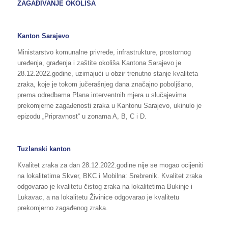
ZAGAĐIVANJE OKOLIŠA
Kanton Sarajevo
Ministarstvo komunalne privrede, infrastrukture, prostornog
uređenja, građenja i zaštite okoliša Kantona Sarajevo je
28.12.2022.godine, uzimajući u obzir trenutno stanje kvaliteta
zraka, koje je tokom jučerašnjeg dana značajno poboljšano,
prema odredbama Plana interventnih mjera u slučajevima
prekomjerne zagađenosti zraka u Kantonu Sarajevo, ukinulo je
epizodu „Pripravnost“ u zonama A, B, C i D.
Tuzlanski kanton
Kvalitet zraka za dan 28.12.2022.godine nije se mogao ocijeniti
na lokalitetima Skver, BKC i Mobilna: Srebrenik. Kvalitet zraka
odgovarao je kvalitetu čistog zraka na lokalitetima Bukinje i
Lukavac, a na lokalitetu Živinice odgovarao je kvalitetu
prekomjerno zagađenog zraka.