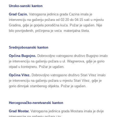
Unsko-sanski kanton
Grad Cazin.
Vatrogasna jedinica grada Cazina imala je
intervenciju na gašenju požara od 02:20 do 04:15 sati u mjestu
Gradina, gdje je gorjela porodična kuća. Požar je ugašen. Nije
bilo povrijeđenih, pričinjena je veća materijalna šteta.
Srednjobosanski kanton
Općina Bugojno
.
Dobrovoljno vatrogasno društvo Bugojno imalo
je intervenciju na gašenju požara u ul. Wagnerova, gdje je gorio
otpad u kontejneru. Požar je ugašen.
Općina Vitez
.
Dobrovoljno vatrogasno društvo Stari Vitez imalo
je intervenciju na gašenju požara u mjestu Stari Vitez, gdje je
gorio dimnjak stambenog objekta. Požar je ugašen.
Hercegovačko-neretvanski kanton
Grad Mostar.
Vatrogasna jedinica grada Mostara imala je dvije
intervencije na gašenju požara i to: