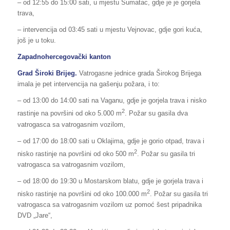
– od 12:55 do 15:00 sati, u mjestu Šumatac, gdje je je gorjela
trava,
– intervencija od 03:45 sati u mjestu Vejnovac, gdje gori kuća,
još je u toku.
Zapadnohercegovački kanton
Grad Široki Brijeg.
Vatrogasne jednice grada Širokog Brijega
imala je pet intervencija na gašenju požara, i to:
– od 13:00 do 14:00 sati na Vaganu, gdje je gorjela trava i nisko
2
rastinje na površini od oko 5.000 m
. Požar su gasila dva
vatrogasca sa vatrogasnim vozilom,
– od 17:00 do 18:00 sati u Oklajima, gdje je gorio otpad, trava i
2
nisko rastinje na površini od oko 500 m
. Požar su gasila tri
vatrogasca sa vatrogasnim vozilom,
– od 18:00 do 19:30 u Mostarskom blatu, gdje je gorjela trava i
2
nisko rastinje na površini od oko 100.000 m
. Požar su gasila tri
vatrogasca sa vatrogasnim vozilom uz pomoć šest pripadnika
DVD „Jare“,