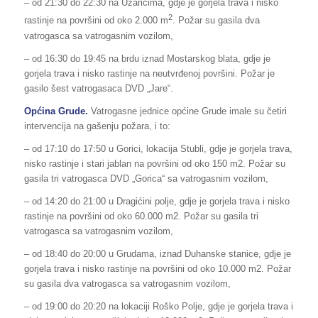
– od 21:30 do 22:30 na Uzarićima, gdje je gorjela trava i nisko
2
rastinje na površini od oko 2.000 m
. Požar su gasila dva
vatrogasca sa vatrogasnim vozilom,
– od 16:30 do 19:45 na brdu iznad Mostarskog blata, gdje je
gorjela trava i nisko rastinje na neutvrđenoj površini. Požar je
gasilo šest vatrogasaca DVD „Jare“.
Općina Grude.
Vatrogasne jednice općine Grude imale su četiri
intervencija na gašenju požara, i to:
– od 17:10 do 17:50 u Gorici, lokacija Stubli, gdje je gorjela trava,
nisko rastinje i stari jablan na površini od oko 150 m2. Požar su
gasila tri vatrogasca DVD „Gorica“ sa vatrogasnim vozilom,
– od 14:20 do 21:00 u Dragićini polje, gdje je gorjela trava i nisko
rastinje na površini od oko 60.000 m2. Požar su gasila tri
vatrogasca sa vatrogasnim vozilom,
– od 18:40 do 20:00 u Grudama, iznad Duhanske stanice, gdje je
gorjela trava i nisko rastinje na površini od oko 10.000 m2. Požar
su gasila dva vatrogasca sa vatrogasnim vozilom,
– od 19:00 do 20:20 na lokaciji Roško Polje, gdje je gorjela trava i