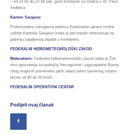
– od 23:00 do 23:18 sati, gorio kontejner za smeće u Ul. Pave
Anđelića.
Kanton Sarajevo
Profesionalna vatrogasna jedinica Kantonalne uprave civilne
zaštite Kantona Sarajevo imala je pet manjih intervencija na
gašenju zapaljenog otpada u kontejneru.
FEDERALNI HIDROMETEOROLOŠKI ZAVOD
Meteoalarm:
Federalni hidrometeorološki zavod izdao je Žuti
nivo upozorenja za područja Hercegovine i jugozapadne Bosne,
zbog mogućih povremeno jakih udara vjetra sjevernog smjera
brzine od 40 do 50 km/h.
FEDERALNI OPERATIVNI CENTAR
Podijeli ovaj članak