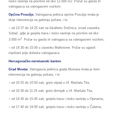
nisko rastinje na površini od oko 12.000 m2. Požar su gasila tri
vatrogasca sa vatrogasnim vozilom.
Općina Posušje.
Vatrogasna jednica općine Posušje imala je
dvije intervencija na gašenju požara, i to:
– od 13:37 do 14:25 sati na lokalitetu Snižnica, iznad zaseoka
Sobač, gdje je gorjela trava i nisko rastinje na površini od oko
2
3.000 m
. Požar su gasila tri vatrogasca sa vatrogasnim vozilom,
– od 14:30 do 15:00 u zaseoku Matkovine. Požar su ugasili
mještani prije dolaska vatrogasaca.
Hercegovačko-neretvanski kanton
Grad Mostar.
Vatrogasna jedinica grada Mostara imala je šest
intervencija na gašenju požara, i to:
– od 10:25 do 10:50 sati, gorio otpad u Ul. Maršala Tita,
– od 10:30 do 11:25 sati, gorio dimnjak u Ul. Maršala Tita,
– od 14:45 do 15:45 sati, gorjela trava i nisko rastinje u Opinama,
– od 17:40 do 19:00 sati, gorjela trava i nisko rastinje u Čulama,