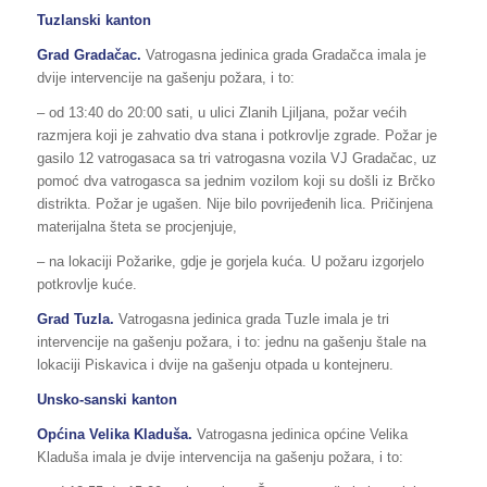
Tuzlanski kanton
Grad Gradačac.
Vatrogasna jedinica grada Gradačca imala je
dvije intervencije na gašenju požara, i to:
– od 13:40 do 20:00 sati, u ulici Zlanih Ljiljana, požar većih
razmjera koji je zahvatio dva stana i potkrovlje zgrade. Požar je
gasilo 12 vatrogasaca sa tri vatrogasna vozila VJ Gradačac, uz
pomoć dva vatrogasca sa jednim vozilom koji su došli iz Brčko
distrikta. Požar je ugašen. Nije bilo povrijeđenih lica. Pričinjena
materijalna šteta se procjenjuje,
– na lokaciji Požarike, gdje je gorjela kuća. U požaru izgorjelo
potkrovlje kuće.
Grad Tuzla.
Vatrogasna jedinica grada Tuzle imala je tri
intervencije na gašenju požara, i to: jednu na gašenju štale na
lokaciji Piskavica i dvije na gašenju otpada u kontejneru.
Unsko-sanski kanton
Općina Velika Kladuša.
Vatrogasna jedinica općine Velika
Kladuša imala je dvije intervencija na gašenju požara, i to: