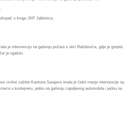
,
vokopač u krugu JKP Jablanica.
la je intervenciju na gašenju požara u ulici Rašidovića, gdje je gorjela
žar je ugašen.
e civilne zaštite Kantona Sarajevo imala je četiri manje intervencije na
 smeća u kontejneru, jednu na gašenju zapaljenog automobila i jednu na