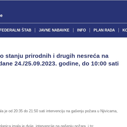
FEDERALNI ŠTAB
JAVNE NABAVKE
INFO
PLAN RADA
K
o stanju prirodnih i drugih nesreća na
dane 24./25.09.2023. godine, do 10:00 sati
la je od 20:35 do 21:50 sati intervenciju na gašenju požara u Njivicama,
lanica imala je dvije intervencije na gašenju požara, i to: