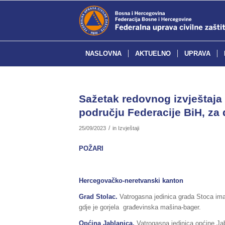
NASLOVNA
AKTUELNO
UPRAVA
Sažetak redovnog izvještaja 
području Federacije BiH, za 
/
25/09/2023
in
Izvještaji
POŽARI
Hercegovačko-neretvanski kanton
Grad Stolac.
Vatrogasna jedinica grada Stoca ima
gdje je gorjela građevinska mašina-bager.
Općina
Jablanica
.
Vatrogasna jedinica općine Jab