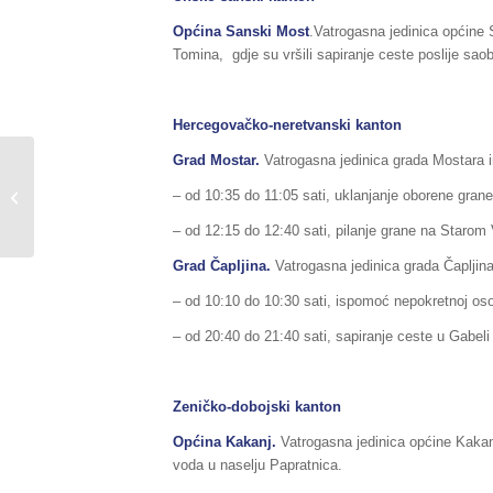
Općina Sanski Most
.Vatrogasna jedinica općine 
Tomina, gdje su vršili sapiranje ceste poslije sa
Hercegovačko-neretvanski kanton
Grad Mostar.
Vatrogasna jedinica grada Mostara im
Sažetak redovnog izvještaja o stanju
– od 10:35 do 11:05 sati, uklanjanje oborene gran
prirodnih i drugih nesreća na
području...
– od 12:15 do 12:40 sati, pilanje grane na Staro
Grad Čapljina.
Vatrogasna jedinica grada Čapljina i
– od 10:10 do 10:30 sati, ispomoć nepokretnoj os
– od 20:40 do 21:40 sati, sapiranje ceste u Gabel
Zeničko-dobojski kanton
Općina Kakanj.
Vatrogasna jedinica općine Kakanj
voda u naselju Papratnica.