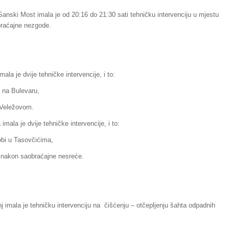
Sanski Most imala je od 20:16 do 21:30 sati tehničku intervenciju u mjestu
obraćajne nezgode.
ala je dvije tehničke intervencije, i to:
e na Bulevaru,
m Veležovom.
mala je dvije tehničke intervencije, i to:
obi u Tasovčićima,
i nakon saobraćajne nesreće.
 imala je tehničku intervenciju na čišćenju – otčepljenju šahta odpadnih