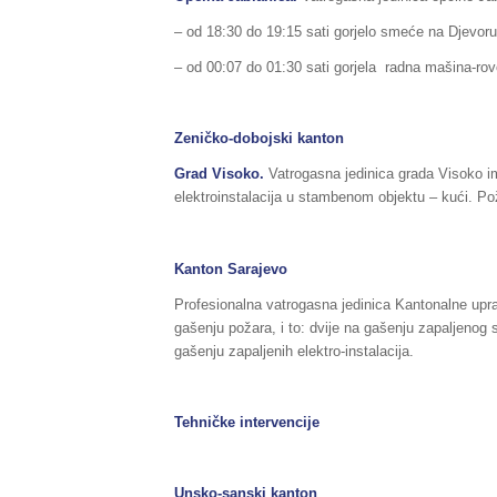
– od 18:30 do 19:15 sati gorjelo smeće na Djevoru
– od 00:07 do 01:30 sati gorjela radna mašina-ro
Zeničko-dobojski kanton
Grad Visoko.
Vatrogasna jedinica grada Visoko ima
elektroinstalacija u stambenom objektu – kući. Po
Kanton Sarajevo
Profesionalna vatrogasna jedinica Kantonalne uprav
gašenju požara, i to: dvije na gašenju zapaljenog
gašenju zapaljenih elektro-instalacija.
Tehničke intervencije
Unsko-sanski kanton