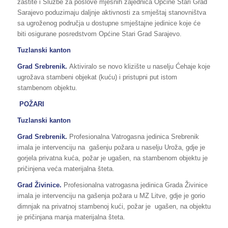
zaštite i Službe za poslove mjesnih zajednica Općine Stari Grad
Sarajevo poduzimaju daljnje aktivnosti za smještaj stanovništva
sa ugroženog područja u dostupne smještajne jedinice koje će
biti osigurane posredstvom Općine Stari Grad Sarajevo.
Tuzlanski kanton
Grad Srebrenik.
Aktiviralo se novo klizište u naselju Ćehaje koje
ugrožava stambeni objekat (kuću) i pristupni put istom
stambenom objektu.
POŽARI
Tuzlanski kanton
Grad Srebrenik.
Profesionalna Vatrogasna jedinica Srebrenik
imala je intervenciju na gašenju požara u naselju Uroža, gdje je
gorjela privatna kuća, požar je ugašen, na stambenom objektu je
pričinjena veća materijalna šteta.
Grad Živinice.
Profesionalna vatrogasna jedinica Grada Živinice
imala je intervenciju na gašenja požara u MZ Litve, gdje je gorio
dimnjak na privatnoj stambenoj kući, požar je ugašen, na objektu
je pričinjana manja materijalna šteta.