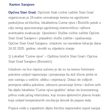
Kanton Sarajevo
Općina
Stari Grad.
Općinski štab civilne zaštite Stari Grad
organizovao je 24-satno osmatranje terena na ugroženim
područjima od klizišta, lokalitetima Curine njive i Bistrički potok u
cilju ranog upozoravanja ugroženog stanovništva i njihove
eventualne evakuacije. Uposlenici Službe civilne zaštite Općine
Stari Grad Sarajevo i pripadnici službi zaštite i spašavanja
Općine Stari Grad Sarajevo, izlaskom na navedene lokacije dana
24.02.2025. godine, utvrdili su slijedeće stanje:
1) Lokalitet “Curine njive” – Opština Istočni Stari Grad i Općina
Stari Grad Sarajevo (Bostarići).
Izlaskom na lice mjesta uočeno je da su na terenu formirane
pukotine uslijed naprezanja i pomjeranja tla duž klizne plohe te
iste variraju u veličini, obliku i orijentaciji. Dolazi do vidljivih
promjena oblika pukotina, odnosno povećanje širine i dužine istih.
Na dijelu lokaliteta “Curine njive-igralište” dolazi do konstantnog
priliva vode jačeg intenziteta, koji stvara djelomični plavnu livadu
koja uslijed temperaturnih oscilacija dovodi do pojave leda.
Pojava vode u zapadnom dijelu klizišta neposredno ispod nasipa