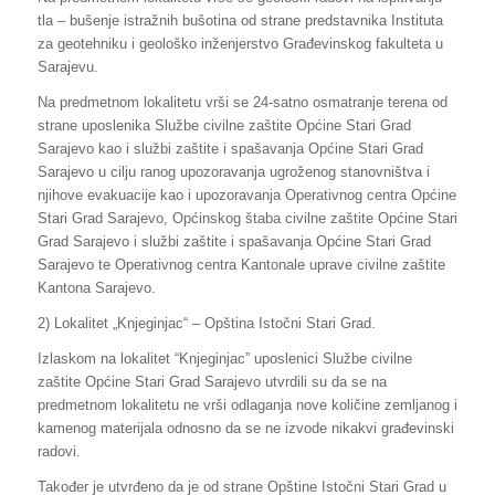
tla – bušenje istražnih bušotina od strane predstavnika Instituta
za geotehniku i geološko inženjerstvo Građevinskog fakulteta u
Sarajevu.
Na predmetnom lokalitetu vrši se 24-satno osmatranje terena od
strane uposlenika Službe civilne zaštite Općine Stari Grad
Sarajevo kao i službi zaštite i spašavanja Općine Stari Grad
Sarajevo u cilju ranog upozoravanja ugroženog stanovništva i
njihove evakuacije kao i upozoravanja Operativnog centra Općine
Stari Grad Sarajevo, Općinskog štaba civilne zaštite Općine Stari
Grad Sarajevo i službi zaštite i spašavanja Općine Stari Grad
Sarajevo te Operativnog centra Kantonale uprave civilne zaštite
Kantona Sarajevo.
2) Lokalitet „Knjeginjac“ – Opština Istočni Stari Grad.
Izlaskom na lokalitet “Knjeginjac” uposlenici Službe civilne
zaštite Općine Stari Grad Sarajevo utvrdili su da se na
predmetnom lokalitetu ne vrši odlaganja nove količine zemljanog i
kamenog materijala odnosno da se ne izvode nikakvi građevinski
radovi.
Također je utvrđeno da je od strane Opštine Istočni Stari Grad u