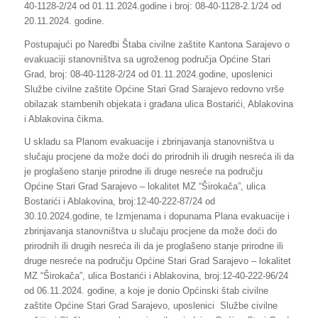
40-1128-2/24 od 01.11.2024.godine i broj: 08-40-1128-2.1/24 od
20.11.2024. godine.
Postupajući po Naredbi Štaba civilne zaštite Kantona Sarajevo o
evakuaciji stanovništva sa ugroženog područja Općine Stari
Grad, broj: 08-40-1128-2/24 od 01.11.2024.godine, uposlenici
Službe civilne zaštite Općine Stari Grad Sarajevo redovno vrše
obilazak stambenih objekata i građana ulica Bostarići, Ablakovina
i Ablakovina čikma.
U skladu sa Planom evakuacije i zbrinjavanja stanovništva u
slučaju procjene da može doći do prirodnih ili drugih nesreća ili da
je proglašeno stanje prirodne ili druge nesreće na području
Općine Stari Grad Sarajevo – lokalitet MZ “Širokača”, ulica
Bostarići i Ablakovina, broj:12-40-222-87/24 od
30.10.2024.godine, te Izmjenama i dopunama Plana evakuacije i
zbrinjavanja stanovništva u slučaju procjene da može doći do
prirodnih ili drugih nesreća ili da je proglašeno stanje prirodne ili
druge nesreće na području Općine Stari Grad Sarajevo – lokalitet
MZ “Širokača”, ulica Bostarići i Ablakovina, broj:12-40-222-96/24
od 06.11.2024. godine, a koje je donio Općinski štab civilne
zaštite Općine Stari Grad Sarajevo, uposlenici Službe civilne