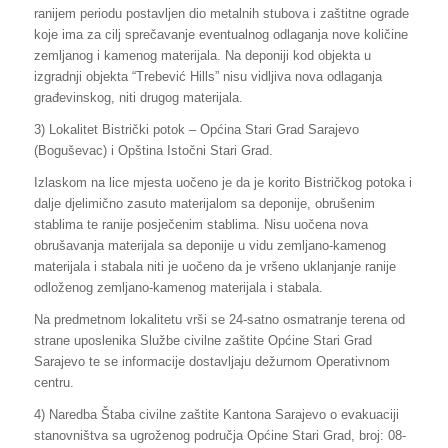
ranijem periodu postavljen dio metalnih stubova i zaštitne ograde
koje ima za cilj sprečavanje eventualnog odlaganja nove količine
zemljanog i kamenog materijala. Na deponiji kod objekta u
izgradnji objekta “Trebević Hills” nisu vidljiva nova odlaganja
građevinskog, niti drugog materijala.
3) Lokalitet Bistrički potok – Općina Stari Grad Sarajevo
(Boguševac) i Opština Istočni Stari Grad.
Izlaskom na lice mjesta uočeno je da je korito Bistričkog potoka i
dalje djelimično zasuto materijalom sa deponije, obrušenim
stablima te ranije posječenim stablima. Nisu uočena nova
obrušavanja materijala sa deponije u vidu zemljano-kamenog
materijala i stabala niti je uočeno da je vršeno uklanjanje ranije
odloženog zemljano-kamenog materijala i stabala.
Na predmetnom lokalitetu vrši se 24-satno osmatranje terena od
strane uposlenika Službe civilne zaštite Općine Stari Grad
Sarajevo te se informacije dostavljaju dežurnom Operativnom
centru.
4) Naredba Štaba civilne zaštite Kantona Sarajevo o evakuaciji
stanovništva sa ugroženog područja Općine Stari Grad, broj: 08-