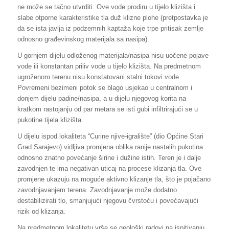
ne može se tačno utvrditi. Ove vode prodiru u tijelo klizišta i
slabe otporne karakteristike tla duž klizne plohe (pretpostavka je
da se ista javlja iz podzemnih kaptaža koje trpe pritisak zemlje
odnosno građevinskog materijala sa nasipa).
U gornjem dijelu odloženog materijala/nasipa nisu uočene pojave
vode ili konstantan priliv vode u tijelo klizišta. Na predmetnom
ugroženom terenu nisu konstatovani stalni tokovi vode.
Povremeni bezimeni potok se blago usjekao u centralnom i
donjem dijelu padine/nasipa, a u dijelu njegovog korita na
kratkom rastojanju od par metara se isti gubi infiltrirajući se u
pukotine tijela klizišta.
U dijelu ispod lokaliteta “Curine njive-igralište” (dio Općine Stari
Grad Sarajevo) vidljiva promjena oblika ranije nastalih pukotina
odnosno znatno povećanje širine i dužine istih. Teren je i dalje
zavodnjen te ima negativan uticaj na procese klizanja tla. Ove
promjene ukazuju na moguće aktivno klizanje tla, što je pojačano
zavodnjavanjem terena. Zavodnjavanje može dodatno
destabilizirati tlo, smanjujući njegovu čvrstoću i povećavajući
rizik od klizanja.
Na predmetnom lokalitetu vrše se geološki radovi na ispitivanju