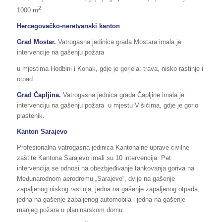
2
1000 m
.
Hercegovačko-neretvanski kanton
Grad Mostar.
Vatrogasna jedinica grada Mostara imala je
intervencije na gašenju požara
u mjestima Hodbini i Konak, gdje je gorjela: trava, nisko rastinje i
otpad.
Grad Čapljina.
Vatrogasna jednica grada Čapljine imala je
intervenciju na gašenju požara u mjestu Višićima, gdje je gorio
plastenik.
Kanton Sarajevo
Profesionalna vatrogasna jedinica Kantonalne uprave civilne
zaštite Kantona Sarajevo imali su 10 intervencija. Pet
intervencija se odnosi na obezbjeđivanje tankovanja goriva na
Međunarodnom aerodromu „Sarajevo“, dvije na gašenje
zapaljenog niskog rastinja, jedna na gašenje zapaljenog otpada,
jedna na gašenje zapaljenog automobila i jedna na gašenje
manjeg požara u planinarskom domu.