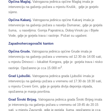
Općina Maglaj.
Vatrogasna jedinica općine Maglaj imala je
intervenciju na gašenju požara u mjestu Krušik, gdje je gorjelo
sijeno.
Općina Kakanj.
Vatrogasna jedinica općine Kakanj imala je
intervencije na gašenju požara u naselju Dumanac, gdje je gorjela
šuma, u naseljima: Gornja Papratnica, Doboj-Vinski pu i Bijele
Vode, gdje je gorjela trava i rastinje. Požari su ugašeni.
Zapadnohercegovački kanton
Općina Grude.
Vatrogasna jedinica općine Grude imala je
intervenciju na gašenju požara u vremenu od 12:30 do 14:00 sati,
u mjestu Drinovci – lokalitet Kongora, gdje je gorjela trava i nisko
2
rastinje. Opožareno je cca 15.000 m
.
Grad Ljubuški.
Vatrogasna jedinica grada Ljubuški imala je
intervenciju na gašenju požara u vremenu od 17:30 do 18:30 sati,
u mjestu Crveni Grm, gdje je gorjela divlja deponija otpada,
opožarena je manja površina.
Grad Široki Brijeg.
Vatrogasna jedinica grada Široki Brijeg imala
je intervenciju na gašenju požara u vremenu od 19:45 do 20:15
sati, u mjestu Zavoznik, gdje je gorjela šuma, opožareno je cca