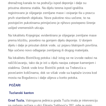
drenažnog kanala te na području ispod deponije i dalje su
prisutna oborena stabla. Na dijelu terena ispod igrališta
registrovano je slijeganje zemljane mase i osipanje tla u pravcu
prvih stambenih objekata. Nove pukotine nisu uočene, te na
postojećim pukotinama primijećeno je njihovo postepeno širenje
uslijed vremenskih uticaja.
Na lokalitetu Knjeginjac evidentirano je slijeganje zemljane mase
prema klizištu, posebno na gornjem dijelu deponije. U donjem
dijelu i dalje je prisutan dotok vode, uz pojavu blatnjavih površina.
Nije uočeno novo odlaganje zemljanog ili drugog materijala.
Na lokalitetu Bistričkog potoka i duž istog se ne izvode radovi na
raščišćavanju, tako da je isti u dijelu nasipa zatrpan kamenjem i
stablima. Dotok vode kroz Bistrički potok sa Trebevića u
povećanim količinama, dok se višak vode sa kaptaže izvora kod
mosta na Boguševcu i dalje ulijeva u korito potoka.
POŽARI
Tuzlanski kanton
Grad Tuzla.
Vatrogasna jedinica grada Tuzla imala je intervenciju
na gašenju požara u ulici Fikreta Salihovića 282, gdje je gorio