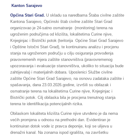
Kanton Sarajevo
Općina
Stari Grad.
U skladu sa naredbama Štaba civilne zaštite
Kantona Sarajevo, Općinski štab civilne zaštite Stari Grad
organizovao je 24-satno osmatranje (monitoring) terena na
ugroženim područjima od klizišta, lokalitetima Curine njive,
Knjeginjac i Bistrički potok (teritorija Općine Stari Grad Sarajevo
i Opštine Istočni Stari Grad), te kontinuiranu analizu i procjenu
stanja na ugroženom području u cilju osiguranja provođenja
pravovremenih mjera zaštite stanovništva (pravovremenog
upozoravanja i evakuacije stanovništva, ukoliko to situacija bude
zahtijevala) i materijalnih dobara. Uposlenici Službe civilne
zaštite Općine Stari Grad Sarajevo, na osnovu zadataka zaštite i
spašavanja, dana 23.03.2026.godine, izvršili su obilazak i
osmatranje terena na lokalitetima Curine njive, Knjeginjac i
Bistrički potok. Cilj obilaska bila je procjena trenutnog stanja
terena te identifikacija potencijalnih rizika.
Obilaskom lokaliteta klizišta Curine njive utvrđeno je da nema
većih promjena u odnosu na prethodni dan. Evidentiran je
kontinuiran dotok vode iz pravca deponije, koji se ulijeva u
drenažni kanal. Na zonama ispod igrališta, na završetku