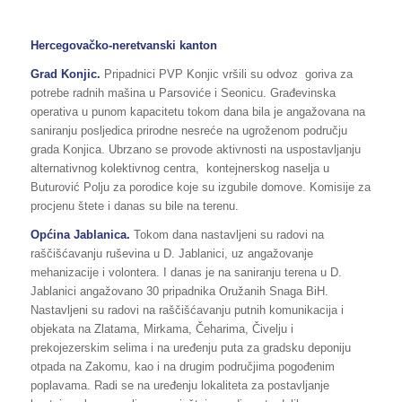
Hercegovačko-neretvanski kanton
Grad Konjic.
Pripadnici PVP Konjic vršili su odvoz goriva za
potrebe radnih mašina u Parsoviće i Seonicu. Građevinska
operativa u punom kapacitetu tokom dana bila je angažovana na
saniranju posljedica prirodne nesreće na ugroženom području
grada Konjica. Ubrzano se provode aktivnosti na uspostavljanju
alternativnog kolektivnog centra, kontejnerskog naselja u
Buturović Polju za porodice koje su izgubile domove. Komisije za
procjenu štete i danas su bile na terenu.
Općina Jablanica.
Tokom dana nastavljeni su radovi na
raščišćavanju ruševina u D. Jablanici, uz angažovanje
mehanizacije i volontera. I danas je na saniranju terena u D.
Jablanici angažovano 30 pripadnika Oružanih Snaga BiH.
Nastavljeni su radovi na raščišćavanju putnih komunikacija i
objekata na Zlatama, Mirkama, Čeharima, Čivelju i
prekojezerskim selima i na uređenju puta za gradsku deponiju
otpada na Zakomu, kao i na drugim područjima pogođenim
poplavama. Radi se na uređenju lokaliteta za postavljanje