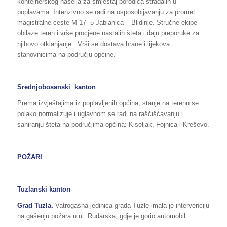
kontejnerskog naselja za smještaj porodica stradalih u
poplavama. Intenzivno se radi na osposobljavanju za promet
magistralne ceste M-17- 5 Jablanica – Blidinje. Stručne ekipe
obilaze teren i vrše procjene nastalih šteta i daju preporuke za
njihovo otklanjanje. Vrši se dostava hrane i lijekova
stanovnicima na području općine.
Srednjobosanski kanton
Prema izvještajima iz poplavljenih općina, stanje na terenu se
polako normalizuje i uglavnom se radi na raščišćavanju i
saniranju šteta na područjima općina: Kiseljak, Fojnica i Kreševo.
POŽARI
Tuzlanski
kanton
Grad Tuzla.
Vatrogasna jedinica grada Tuzle imala je intervenciju
na gašenju požara u ul. Rudarska, gdje je gorio automobil.