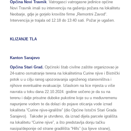
Općina Novi Travnik
. Vatrogasci vatrogasne jedinice općine
Novi Travnik imali su intervenciju na gašenju požara na lokalitetu
Neobarje, gdje je gorjelo krovište firme „Remontni Zavod“.
Intervencija je trajala od 12:18 do 13:40 sati. Požar je ugašen.
KLIZANJE TLA
Kanton Sarajevo
Općina Stari Grad.
Općinski štab civilne zaštite organizovao je
24-satno osmatranje terena na lokalitetima Curine njive i Bistrički
potok u u cilju ranog upozoravanja ugroženog stanovništva i
njihove eventualne evakuacije. Izlaskom na lice mjesta u više
navrata u toku dana 22.10.2024. godine uočeno je da su na
terenu i dalje prisutne duboke pukotine koje su u međuvremenu
napunjene vodom te da dolazi do pojave oticanja vode iznad
lokaliteta “Curine njive-igralište” (dio Općine Istočni Stari Grada
Sarajevo). Također je utvrđeno, da iznad dijela parcele igrališta
na lokalitetu “Curine njive”, a što predstavlja donju tačku
nasipa/deponije od strane gradilišta “Hills” (sa lijeve strane),