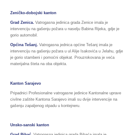
Zeničko-dobojski kanton
Grad Zenica.
Vatrogasna jedinica grada Zenice imala je
intervenciju na gašenju požara u naselju Babina Rijeka, gdje je
gorio automobil.
Općina Tešanj.
Vatrogasna jednica općine Tešanj imala je
intervenciju na gašenju požara u ul Alije Isakovića u Jelahu, gdje
je gorio stambeni i pomoćni objekat. Prouzrokovana je veća
materijalna šteta na oba objekta.
Kanton Sarajevo
Pripadnici Profesionalne vatrogasne jedinice Kantonalne uprave
civilne zaštite Kantona Sarajevo imali su dvije intervencije na
gašenju zapaljenog otpadu u kontejneru.
Unsko-sanski kanton
Grad Bihać
. Vatrogasna jedinica grada Bihaća imala je