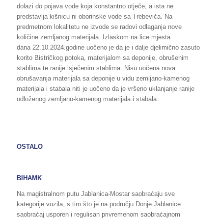
dolazi do pojava vode koja konstantno otječe, a ista ne
predstavlja kišnicu ni oborinske vode sa Trebevića. Na
predmetnom lokalitetu ne izvode se radovi odlaganja nove
količine zemljanog materijala. Izlaskom na lice mjesta
dana 22.10.2024.godine uočeno je da je i dalje djelimično zasuto
korito Bistričkog potoka, materijalom sa deponije, obrušenim
stablima te ranije isječenim stablima. Nisu uočena nova
obrušavanja materijala sa deponije u vidu zemljano-kamenog
materijala i stabala niti je uočeno da je vršeno uklanjanje ranije
odloženog zemljano-kamenog materijala i stabala.
OSTALO
BIHAMK
Na magistralnom putu Jablanica-Mostar saobraćaju sve
kategorije vozila, s tim što je na području Donje Jablanice
saobraćaj usporen i regulisan privremenom saobraćajnom