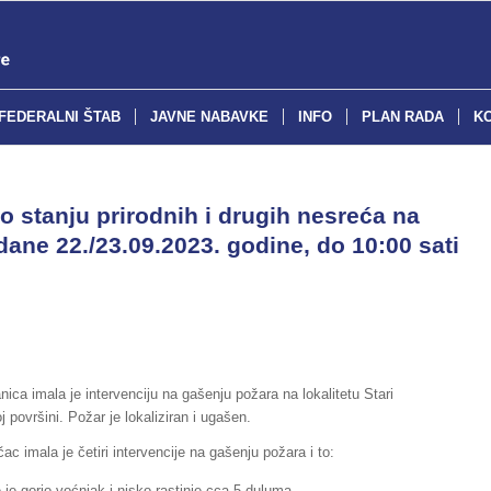
FEDERALNI ŠTAB
JAVNE NABAVKE
INFO
PLAN RADA
K
o stanju prirodnih i drugih nesreća na
dane 22./23.09.2023. godine, do 10:00 sati
ica imala je intervenciju na gašenju požara na lokalitetu Stari
 površini. Požar je lokaliziran i ugašen.
c imala je četiri intervencije na gašenju požara i to:
 je gorio voćnjak i nisko rastinje cca 5 duluma,