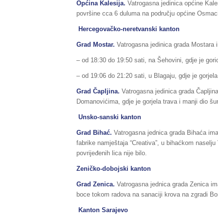
Općina Kalesija.
Vatrogasna jedinica općine Kales
površine cca 6 duluma na području općine Osmaci,
Hercegovačko-neretvanski kanton
Grad Mostar.
Vatrogasna jedinica grada Mostara im
– od 18:30 do 19:50 sati, na Šehovini, gdje je gorio
– od 19:06 do 21:20 sati, u Blagaju, gdje je gorjela 
Grad Čapljina.
Vatrogasna jedinica grada Čapljina
Domanovićima, gdje je gorjela trava i manji dio š
Unsko-sanski kanton
Grad Bihać.
Vatrogasna jednica grada Bihaća imala
fabrike namještaja “Creativa”, u bihaćkom naselju 
povrijeđenih lica nije bilo.
Zeničko-dobojski kanton
Grad Zenica.
Vatrogasna jednica grada Zenica ima
boce tokom radova na sanaciji krova na zgradi Bo
Kanton Sarajevo