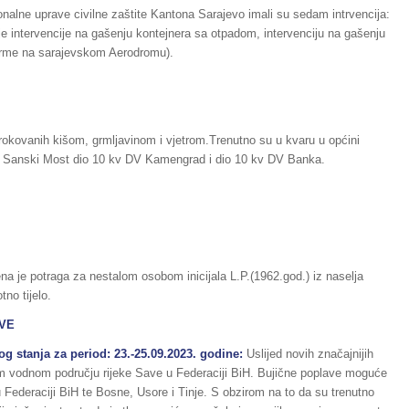
onalne uprave civilne zaštite Kantona Sarajevo imali su sedam intrvencija:
je intervencije na gašenju kontejnera sa otpadom, intervenciju na gašenju
tforme na sarajevskom Aerodromu).
zrokovanih kišom, grmljavinom i vjetrom.Trenutno su u kvaru u općini
i Sanski Most dio 10 kv DV Kamengrad i dio 10 kv DV Banka.
a je potraga za nestalom osobom inicijala L.P.(1962.god.) iz naselja
no tijelo.
AVE
g stanja za period: 23.-25.09.2023. godine:
Uslijed novih značajnijih
om vodnom području rijeke Save u Federaciji BiH. Bujične poplave moguće
 Federaciji BiH te Bosne, Usore i Tinje. S obzirom na to da su trenutno