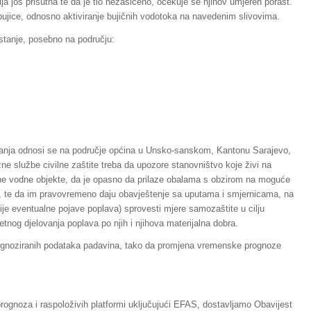
ja još prisutna te da je tlo nezasićeno, očekuje se njihov umjeren porast.
ujice, odnosno aktiviranje bujičnih vodotoka na navedenim slivovima.
stanje, posebno na području:
tanja odnosi se na područje općina u Unsko-sanskom, Kantonu Sarajevo,
 službe civilne zaštite treba da upozore stanovništvo koje živi na
tne vodne objekte, da je opasno da prilaze obalama s obzirom na moguće
a, te da im pravovremeno daju obavještenje sa uputama i smjernicama, na
ije eventualne pojave poplava) sprovesti mjere samozaštite u cilju
etnog djelovanja poplava po njih i njihova materijalna dobra.
noziranih podataka padavina, tako da promjena vremenske prognoze
rognoza i raspoloživih platformi uključujući EFAS, dostavljamo Obavijest