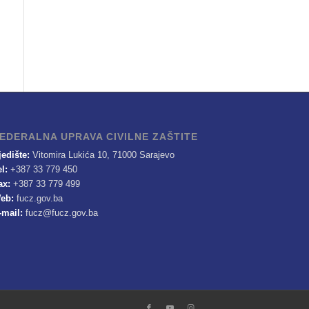
EDERALNA UPRAVA CIVILNE ZAŠTITE
jedište:
Vitomira Lukića 10, 71000 Sarajevo
el:
+387 33 779 450
ax:
+387 33 779 499
eb:
fucz.gov.ba
-mail:
fucz@fucz.gov.ba