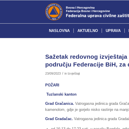
NASLOVNA
AKTUELNO
UPRAVA
Sažetak redovnog izvještaja 
području Federacije BiH, za 
/
23/09/2023
in
Izvještaji
POŽARI
Tuzlanski kanton
Grad Gračanica.
Vatrogasna jedinica grada Gračan
kamenolom, gdje je gorjelo nisko rastinje na manjoj
Grad Gradačac.
Vatrogasna jedinica grada Gradača
od 16:13 do 17:23 sati, u naselju Bagdale, gdje