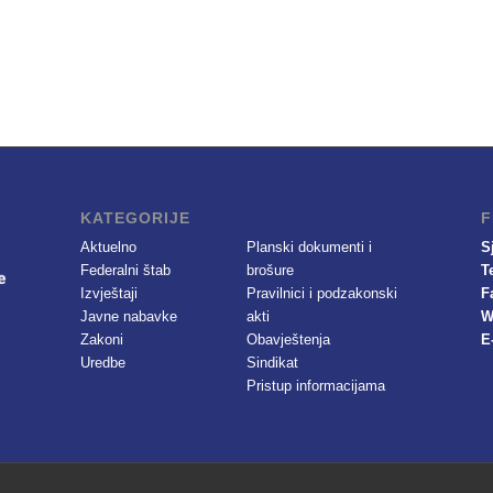
KATEGORIJE
F
Aktuelno
Planski dokumenti i
S
Federalni štab
brošure
T
Izvještaji
Pravilnici i podzakonski
F
Javne nabavke
akti
W
Zakoni
Obavještenja
E
Uredbe
Sindikat
Pristup informacijama