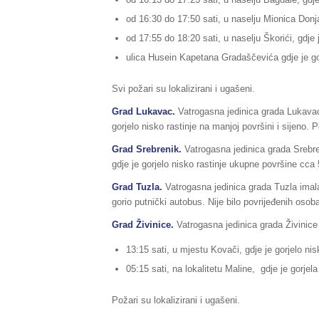
od 16:30 do 17:50 sati, u naselju Mionica Donja
od 17:55 do 18:20 sati, u naselju Škorići, gdje 
ulica Husein Kapetana Gradaščevića gdje je gor
Svi požari su lokalizirani i ugašeni.
Grad Lukavac.
Vatrogasna jedinica grada Lukavac 
gorjelo nisko rastinje na manjoj površini i sijeno. P
Grad Srebrenik.
Vatrogasna jedinica grada Srebre
gdje je gorjelo nisko rastinje ukupne površine cca 
Grad Tuzla.
Vatrogasna jedinica grada Tuzla imala 
gorio putnički autobus. Nije bilo povrijeđenih osoba
Grad Živinice.
Vatrogasna jedinica grada Živinice 
13:15 sati, u mjestu Kovači, gdje je gorjelo nis
05:15 sati, na lokalitetu Maline, gdje je gorjela
Požari su lokalizirani i ugašeni.