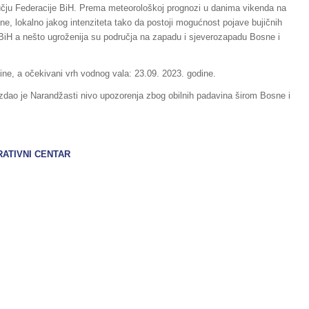
čju Federacije BiH. Prema meteorološkoj prognozi u danima vikenda na
ne, lokalno jakog intenziteta tako da postoji mogućnost pojave bujičnih
 BiH a nešto ugroženija su područja na zapadu i sjeverozapadu Bosne i
ne, a očekivani vrh vodnog vala: 23.09. 2023. godine.
izdao je Narandžasti nivo upozorenja zbog obilnih padavina širom Bosne i
I CENTAR