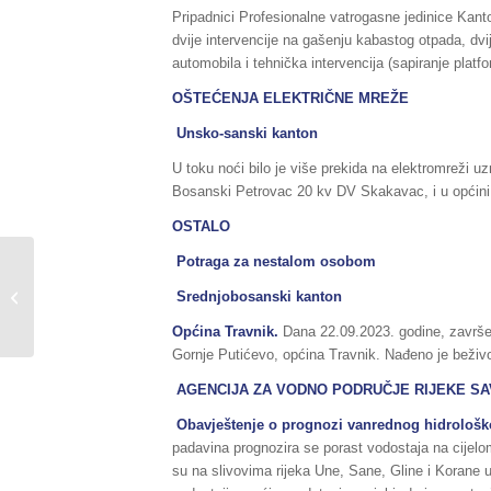
Pripadnici Profesionalne vatrogasne jedinice Kant
dvije intervencije na gašenju kabastog otpada, dvi
automobila i tehnička intervencija (sapiranje pla
OŠTEĆENJA ELEKTRIČNE MREŽE
Unsko-sanski kanton
U toku noći bilo je više prekida na elektromreži u
Bosanski Petrovac 20 kv DV Skakavac, i u općin
OSTALO
Potraga za nestalom osobom
Dopuna sažetka redovnog izvještaja
o stanju prirodnih i drugih nesreća
Srednjobosanski kanton
na...
Općina Travnik.
Dana 22.09.2023. godine, završen
Gornje Putićevo, općina Travnik. Nađeno je beživot
AGENCIJA ZA VODNO PODRUČJE RIJEKE S
Obavještenje o prognozi vanrednog hidrološko
padavina prognozira se porast vodostaja na cijel
su na slivovima rijeka Une, Sane, Gline i Korane u