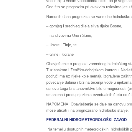
vodostaji u većim vodotocima niski, da je vegetaci
Ono što se prognozira pri ovakvim uslovima jesu b
Narednih dana prognozira se vanredno hidrološko 
– gornjeg i srednjeg dijela sliva rijeke Bosne,
– na slivovima Une i Sane,
– Usore i Tinje, te
– Gline i Korane
Obavještenje o prognozi vanrednog hidrološkog s
Tuzlanskom i Zeničko-dobojskom kantonu. Nadležne
područjima uz rijeke koje nemaju izgrađene zašti
povećanje dubina i brzina tečenja vode u rijekam
osnovu čega bi stanovništvo bilo u mogućnosti (pr
smanjena i preduprijeđenja eventualnih šteta od št
NAPOMENA: Obavještenje se daje na osnovu prog
može uticati i na prognozirano hidrološko stanje.
FEDERALNI HIDROMETEOROLOŠKI ZAVOD
Na temelju dostupnih meteoroloških, hidroloških p