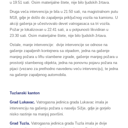
u 19:51 sati. Osim materijalne štete, nije bilo ljudskih žrtava.
Druga veća intervencija je bila u 21:50 sati, na magistralnom putu
M18, gdje je došlo do zapaljenja priključnog vozila na kamionu. U
akciji gašenja je učestvovalo devet vatrogasaca sa tri vozila.
Požar je lokalizovan u 22:41 sati, a u potpunosti likvidiran u
23:30 sati. Osim materijalne štete, nije bilo ljudskih žrtava.
Ostale, manje intervencije: dvije intervencije se odnose na
gašenje zapaljenih kontejnera sa otpadom, jedna na gašenje
manjeg požara u liftu stambene zgrade, gašenje manjeg požara u
prostoriji stambenog objekta, jedna na ponovnu pojavu požara na
pijaci (vezano za prethodno navedenu veću intervenciju), te jedna
na gašenje zapaljenog automobila.
Tuzlanski kanton
Grad
Lukavac
.
Vatrogasna jedinica grada Lukavac imala je
intervenciju na gašenju požara u naselju Sižje, gdje je gorjelo
nisko rastinje na manjoj površini.
Grad
Tuzla
.
Vatrogasna jedinica grada Tuzla imala je dvije