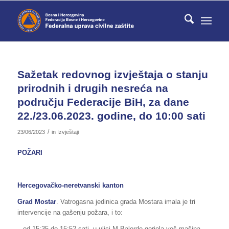
Sažetak redovnog izvještaja o stanju
prirodnih i drugih nesreća na
području Federacije BiH, za dane
22./23.06.2023. godine, do 10:00 sati
/
23/06/2023
in
Izvještaji
POŽARI
Hercegovačko-neretvanski kanton
Grad Mostar
. Vatrogasna jedinica grada Mostara imala je tri
intervencije na gašenju požara, i to:
– od 15:35 do 15:52 sati, u ulici M.Balorde gorjela veš mašina,