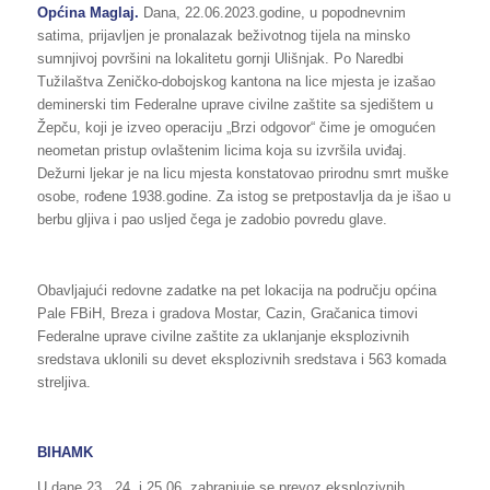
Općina Maglaj.
Dana, 22.06.2023.godine, u popodnevnim
satima, prijavljen je pronalazak beživotnog tijela na minsko
sumnjivoj površini na lokalitetu gornji Ulišnjak. Po Naredbi
Tužilaštva Zeničko-dobojskog kantona na lice mjesta je izašao
deminerski tim Federalne uprave civilne zaštite sa sjedištem u
Žepču, koji je izveo operaciju „Brzi odgovor“ čime je omogućen
neometan pristup ovlaštenim licima koja su izvršila uviđaj.
Dežurni ljekar je na licu mjesta konstatovao prirodnu smrt muške
osobe, rođene 1938.godine. Za istog se pretpostavlja da je išao u
berbu gljiva i pao usljed čega je zadobio povredu glave.
Obavljajući redovne zadatke na pet lokacija na području općina
Pale FBiH, Breza i gradova Mostar, Cazin, Gračanica timovi
Federalne uprave civilne zaštite za uklanjanje eksplozivnih
sredstava uklonili su devet eksplozivnih sredstava i 563 komada
streljiva.
BIHAMK
U dane 23., 24. i 25.06. zabranjuje se prevoz eksplozivnih