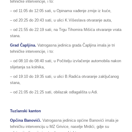
tehničke intervencije, i to:
– od 11:05 do 12:05 sati, u Opinama vađenje zmije iz kuće,
– od 20:25 do 20:43 sati, u ulici K.Višeslava otvaranje auta,
– od 21:55 do 22:19 sati, na Trgu Tihomira Mišića otvaranje vrata
stana.
Grad Čapljina.
Vatrogasna jedinica grada Čapljina imala je tri
tehničke intervencije, i to:
– od 08:10 do 08:40 sati, u Počitelju izvlačenje automobila nakon
slijetanja sa kolnika,
– od 19:10 do 19:35 sati, u ulici B.Radića otvaranje zaključanog
stana,
– od 21:05 do 21:25 sati, obilazak odlagališta u Adi.
Tuzlanski kanton
Općina Banovići
.
Vatrogasna jedinica općine Banovići imala je
tehničku intervenciju u MZ Grivice, naselje Mrdići, gdje su