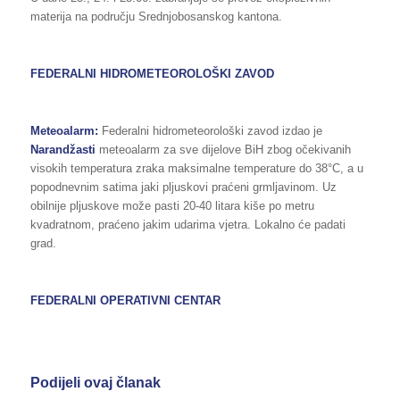
materija na području Srednjobosanskog kantona.
FEDERALNI HIDROMETEOROLOŠKI ZAVOD
Meteoalarm:
Federalni hidrometeorološki zavod izdao je
Narandžasti
meteoalarm za sve dijelove BiH zbog očekivanih
visokih temperatura zraka maksimalne temperature do 38°С, a u
popodnevnim satima jaki pljuskovi praćeni grmljavinom. Uz
obilnije pljuskove može pasti 20-40 litara kiše po metru
kvadratnom, praćeno jakim udarima vjetra. Lokalno će padati
grad.
FEDERALNI OPERATIVNI CENTAR
Podijeli ovaj članak