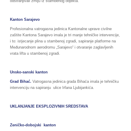
odstranjivali zmiju iz stambenog objekta.
Kanton Sarajevo
Profesionalna vatrogasna jedinica Kantonalne uprave civilne
zaštite Kantona Sarajevo imala je tri manje tehničke intervencije,
i to: istjecanje plina u stambenoj zgradi, sapiranje platforme na
Međunarodnom aerodromu „Sarajevo“ i otvaranje zaglavljenih
vrata lifta u stambenoj zgradi.
Unsko-sanski kanton
Grad Bihać.
Vatrogasna jedinica grada Bihaća imala je tehničku
intervenciju na sapiranju ulice Irfana Ljubijankića.
UKLANJANJE EKSPLOZIVNIH SREDSTAVA
Zeničko-dobojski kanton