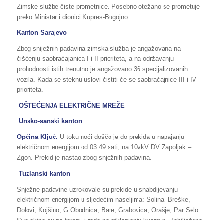
Zimske službe čiste prometnice. Posebno otežano se prometuje
preko Ministar i dionici Kupres-Bugojno.
Kanton Sarajevo
Zbog sniježnih padavina zimska služba je angažovana na
čišćenju saobraćajanica I i II prioriteta, a na održavanju
prohodnosti istih trenutno je angažovano 36 specijalizovanih
vozila. Kada se steknu uslovi čistiti će se saobraćajnice III i IV
prioriteta.
OŠTEĆENJA ELEKTRIČNE MREŽE
Unsko-sanski kanton
Općina Ključ.
U toku noći doščo je do prekida u napajanju
električnom energijom od 03:49 sati, na 10vkV DV Zapoljak –
Zgon. Prekid je nastao zbog snježnih padavina.
Tuzlanski kanton
Snježne padavine uzrokovale su prekide u snabdijevanju
električnom energijom u sljedećim naseljima: Solina, Breške,
Dolovi, Kojšino, G.Obodnica, Bare, Grabovica, Orašje, Par Selo.