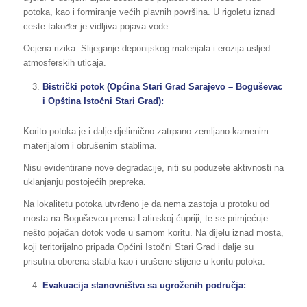
potoka, kao i formiranje većih plavnih površina. U rigoletu iznad
ceste također je vidljiva pojava vode.
Ocjena rizika: Slijeganje deponijskog materijala i erozija usljed
atmosferskih uticaja.
Bistrički potok (Općina Stari Grad Sarajevo – Boguševac
i Opština Istočni Stari Grad):
Korito potoka je i dalje djelimično zatrpano zemljano-kamenim
materijalom i obrušenim stablima.
Nisu evidentirane nove degradacije, niti su poduzete aktivnosti na
uklanjanju postojećih prepreka.
Na lokalitetu potoka utvrđeno je da nema zastoja u protoku od
mosta na Boguševcu prema Latinskoj ćupriji, te se primjećuje
nešto pojačan dotok vode u samom koritu. Na dijelu iznad mosta,
koji teritorijalno pripada Općini Istočni Stari Grad i dalje su
prisutna oborena stabla kao i urušene stijene u koritu potoka.
Evakuacija stanovništva sa ugroženih područja: