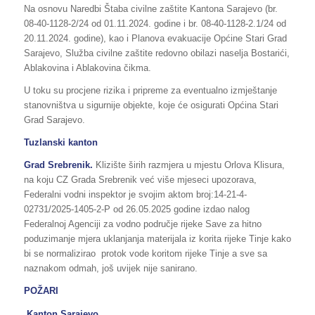
Na osnovu Naredbi Štaba civilne zaštite Kantona Sarajevo (br.
08-40-1128-2/24 od 01.11.2024. godine i br. 08-40-1128-2.1/24 od
20.11.2024. godine), kao i Planova evakuacije Općine Stari Grad
Sarajevo, Služba civilne zaštite redovno obilazi naselja Bostarići,
Ablakovina i Ablakovina čikma.
U toku su procjene rizika i pripreme za eventualno izmještanje
stanovništva u sigurnije objekte, koje će osigurati Općina Stari
Grad Sarajevo.
Tuzlanski kanton
Grad Srebrenik.
Klizište širih razmjera u mjestu Orlova Klisura,
na koju CZ Grada Srebrenik već više mjeseci upozorava,
Federalni vodni inspektor je svojim aktom broj:14-21-4-
02731/2025-1405-2-P od 26.05.2025 godine izdao nalog
Federalnoj Agenciji za vodno područje rijeke Save za hitno
poduzimanje mjera uklanjanja materijala iz korita rijeke Tinje kako
bi se normalizirao protok vode koritom rijeke Tinje a sve sa
naznakom odmah, još uvijek nije sanirano.
POŽARI
Kanton Sarajevo