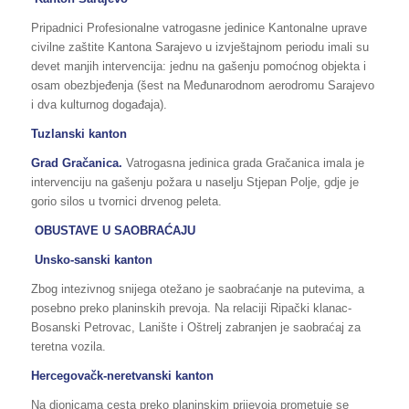
Pripadnici Profesionalne vatrogasne jedinice Kantonalne uprave
civilne zaštite Kantona Sarajevo u izvještajnom periodu imali su
devet manjih intervencija: jednu na gašenju pomoćnog objekta i
osam obezbjeđenja (šest na Međunarodnom aerodromu Sarajevo
i dva kulturnog događaja).
Tuzlanski kanton
Grad Gračanica.
Vatrogasna jedinica grada Gračanica imala je
intervenciju na gašenju požara u naselju Stjepan Polje, gdje je
gorio silos u tvornici drvenog peleta.
OBUSTAVE U SAOBRAĆAJU
Unsko-sanski kanton
Zbog intezivnog snijega otežano je saobraćanje na putevima, a
posebno preko planinskih prevoja. Na relaciji Ripački klanac-
Bosanski Petrovac, Lanište i Oštrelj zabranjen je saobraćaj za
teretna vozila.
Hercegovačk-neretvanski kanton
Na dionicama cesta preko planinskim prijevoja prometuje se