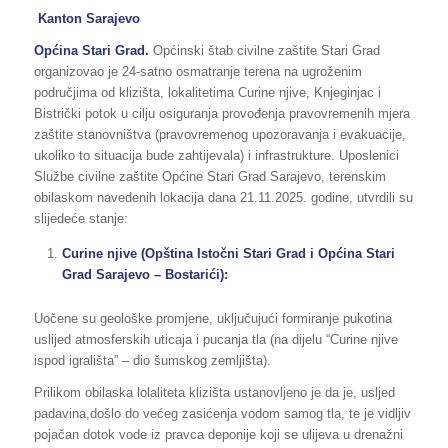
Kanton Sarajevo
Općina
Stari Grad.
Općinski štab civilne zaštite Stari Grad
organizovao je 24-satno osmatranje terena na ugroženim
područjima od klizišta, lokalitetima Curine njive, Knjeginjac i
Bistrički potok u cilju osiguranja provođenja pravovremenih mjera
zaštite stanovništva (pravovremenog upozoravanja i evakuacije,
ukoliko to situacija bude zahtijevala) i infrastrukture. Uposlenici
Službe civilne zaštite Općine Stari Grad Sarajevo, terenskim
obilaskom navedenih lokacija dana 21.11.2025. godine, utvrdili su
slijedeće stanje:
Curine njive (Opština Istočni Stari Grad i Općina Stari
Grad Sarajevo – Bostarići):
Uočene su geološke promjene, uključujući formiranje pukotina
uslijed atmosferskih uticaja i pucanja tla (na dijelu “Curine njive
ispod igrališta” – dio šumskog zemljišta).
Prilikom obilaska lolaliteta klizišta ustanovljeno je da je, usljed
padavina,došlo do većeg zasićenja vodom samog tla, te je vidljiv
pojačan dotok vode iz pravca deponije koji se ulijeva u drenažni