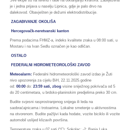
Sve ekipe su na terenu i rade na otklanjanju kvarova. Zabilježena
je i jedna prijava u naselju Lipnica, gdje je palo drvo na
dalekovod. Obavješten je dežurni elektrodistribucije.
ZAGAĐIVANJE OKOLIŠA
Hercegovačk-neretvanski kanton
Prema podacima FHMZ-a, indeks kvalitete zraka u 08:00 sati, u
Mostaru i na Ivan Sedlu označen je kao odličan.
OSTALO
FEDERALNI HIDROMETEOROLOŠKI ZAVOD
Meteoalarm:
Federalni hidrometeorološki zavod izdao je Žuti
nivo upozorenja za cijelu BiH, 22.11.2025.godine
od:
00:00
do:
23:59 sati, zbog
visine sniježnog pokrivača od 5
do 20 centimetara, u brdsko-planinskim predjelima preko 30 cm.
Budite svjesni rasprostranjenog snijega ili leda na
saobraćajnicama i trotoarima. Lokalne smetenje u aktivnostima
na otvorenom. Budite pažljivi kada hodate, vozite biciklo ili vozite
automobil uslijed klizavih površina.
Temperature zraka u 07 sati (°C): Sokolac: -2; Banja Luka,