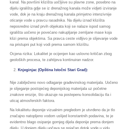
kanal. Na površini klizišta uočljiive su plavne zone, posebno na
dijelu igrališta gdje se iz drenažnog kanala može vidjeti izviranje
vode, dok je na kraju drenažnog kanala primjetno intenzivnije
oticanje vode u pravcu rasadnika. Na dijelu iznad klizišta
neposredno iznad prvih objekata koji se nalaze ispod samog
igrališta uočeno je povećano nakupljanje zemljane mase koja
klizi prema objektima. Sa pravca ceste vidljivo je slijevanje vode
na pristupni put koji vodi prema samom klizištu.
Ocjena rizika: Lokalitet je ocijenjen kao uslovno kritičan zbog
geoloških procesa, te zahtijeva kontinuiran nadzor.
Knjeginjac (Opština Istočni Stari Grad):
Nije zabilježeno novo odlaganje građevinskog materijala. Uočeno
je slijeganje postojećeg deponijskog materijala uz početne
znakove erozije, što ukazuje na postepenu konsolidaciju tla i
uticaj atmosferskih faktora.
Na lokalitetu deponije vizualnim pregledom je utvrđeno da je tlo
značajno natopljeno vodom uslijed konstantnih podavina, te je
evidentno blago osipanje gornjeg dijela deponije prema donjem
dijelu. U donjem dijelu uočava se pojačan dotok vode u vidu