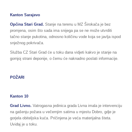
Kanton Sarajevo
Općina Stari Grad.
Stanje na terenu u MZ Širokača je bez
promjena, osim što sada ima snijega pa se ne može utvrditi
tačno stanje pukotina, odnosno količinu vode koja se javlja ispod
snježnog pokrivača.
Služba CZ Stari Grad će u toku dana vidjeti kakvo je stanje na
gornjoj strani deponije, o čemu će naknadno poslati informacije.
POŽARI
Kanton 10
Grad Livno.
Vatrogasna jedinica grada Livna imala je intervenciju
na gašenju požara u večernjim satima u mjestu Dobro, gdje je
gorjela obiteljska kuća. Pričinjena je veća materijalna šteta.
Uviđaj je u toku.