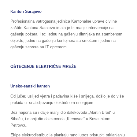
Kanton Sarajevo
Profesionalna vatrogasna jedinica Kantonalne uprave civilne
zaštite Kantona Sarajevo imala je tri manje intervencije na
gašenju požara, i to: jednu na gašenju dimnjaka na stambenom
objektu, jednu na gašenju kontejnera sa smećem i jednu na
gašenju servera sa IT opremom.
OŠTEĆENJE ELEKTRIČNE MREŽE
Unsko-sanski kanton
Od jučer, uslijed vjetra i padavina kiše i snijega, došlo je do više
prekida u snabdijevanju električnom energijom.
Bez napona su i dalje manji dio dalekovoda „Martin Brod“ u
Bihaću, i manji dio dalekovoda „Klenovac“ u Bosasnkom
Petrovcu.
Ekipe elektrodistribucije planiraju rano jutros pristupiti otklanjanju