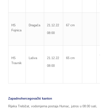
Poč. 
71 c
HS
Dragača
21.12.22
67 cm
Fojnica
08:00
Max. 
vodos
HS
Lašva
21.12.22
65 cm
Travnik
135 
08:00
16.05
Zapadnohercegovački kanton
Rijeka Trebižat, vodomjerna postaja Humac, jutros u 08:00 sati,