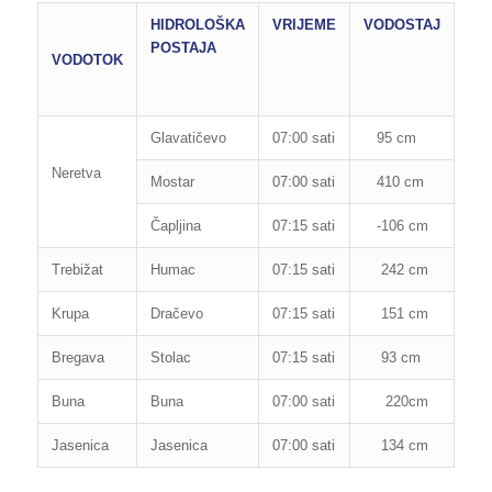
HIDROLOŠKA
VRIJEME
VODOSTAJ
RE
POSTAJA
OB
VODOTOK
OD
PO
Glavatičevo
07:00 sati
95 cm
160
Neretva
Mostar
07:00 sati
410 cm
850
Čapljina
07:15 sati
-106 cm
200
Trebižat
Humac
07:15 sati
242 cm
280
Krupa
Dračevo
07:15 sati
151 cm
300
Bregava
Stolac
07:15 sati
93 cm
110
Buna
Buna
07:00 sati
220cm
265
Jasenica
Jasenica
07:00 sati
134 cm
130