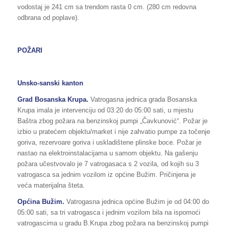
vodostaj je 241 cm sa trendom rasta 0 cm. (280 cm redovna
odbrana od poplave).
POŽARI
Unsko-sanski kanton
Grad Bosanska Krupa.
Vatrogasna jednica grada Bosanska
Krupa imala je intervenciju od 03:20 do 05:00 sati, u mjestu
Baštra zbog požara na benzinskoj pumpi „Čavkunović“. Požar je
izbio u pratećem objektu/market i nije zahvatio pumpe za točenje
goriva, rezervoare goriva i uskladištene plinske boce. Požar je
nastao na elektroinstalacijama u samom objektu. Na gašenju
požara učestvovalo je 7 vatrogasaca s 2 vozila, od kojih su 3
vatrogasca sa jednim vozilom iz općine Bužim. Pričinjena je
veća materijalna šteta.
Općina Bužim.
Vatrogasna jednica općine Bužim je od 04:00 do
05:00 sati, sa tri vatrogasca i jednim vozilom bila na ispomoći
vatrogascima u gradu B.Krupa zbog požara na benzinskoj pumpi