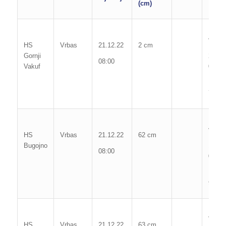
(cm)
Max. 
vodos
HS
Vrbas
21.12.22
2 cm
Gornji
233 
08:00
Vakuf
09.01
Poč. 
74 c
Max. 
vodos
HS
Vrbas
21.12.22
62 cm
Bugojno
184 
08:00
03.02
Poč. 
97 c
Max. 
Vodos
HS
Vrbas
21.12.22
63 cm