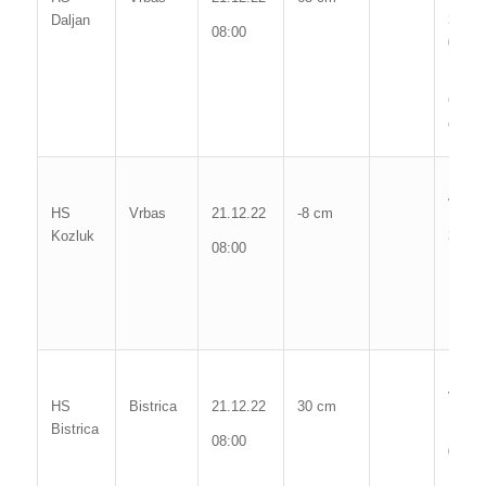
Daljan
364 
08:00
09.01
Poč.
Obavj
cm
Max. 
vodos
HS
Vrbas
21.12.22
-8 cm
Kozluk
373 
08:00
10.01
Poč. 
174 
Max. 
vodos
HS
Bistrica
21.12.22
30 cm
Bistrica
141 
08:00
07.11