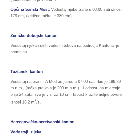
Općina Sanski Most.
Vodostaj rijeke Sane u 08:00 sati iznosi
176 cm, (kritična tačka je 380 cm).
Zeničko-dobojski kanton
Vodostaj rijeka i svih vodenih tokova na području Kantona je
normalan.
Tuzlanski kanton
Vodostaj na brani HA Modrac jutros u 07:00 sati, bio je 199,29
m.n.m., (tačka preljeva je 200 m.n.m.). U odnosu na mjerenje
prije 24 sata nivo je viši za 10 cm. Ispust kroz temeljne otvore
3
iznosi 16,2 m
/s.
Hercegovačko-neretvanski kanton
Vodostaji rijeka