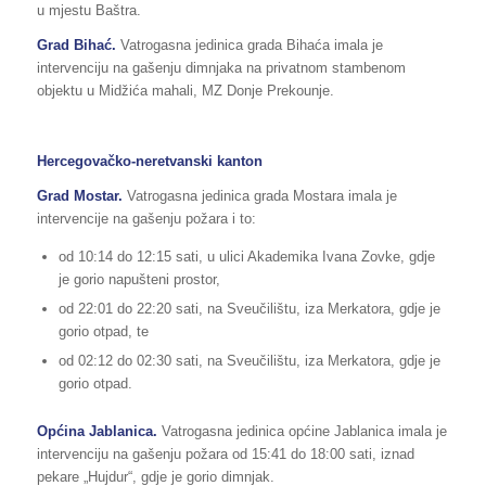
u mjestu Baštra.
Grad Bihać.
Vatrogasna jedinica grada Bihaća imala je
intervenciju na gašenju dimnjaka na privatnom stambenom
objektu u Midžića mahali, MZ Donje Prekounje.
Hercegovačko-neretvanski kanton
Grad Mostar.
Vatrogasna jedinica grada Mostara imala je
intervencije na gašenju požara i to:
od 10:14 do 12:15 sati, u ulici Akademika Ivana Zovke, gdje
je gorio napušteni prostor,
od 22:01 do 22:20 sati, na Sveučilištu, iza Merkatora, gdje je
gorio otpad, te
od 02:12 do 02:30 sati, na Sveučilištu, iza Merkatora, gdje je
gorio otpad.
Općina Jablanica.
Vatrogasna jedinica općine Jablanica imala je
intervenciju na gašenju požara od 15:41 do 18:00 sati, iznad
pekare „Hujdur“, gdje je gorio dimnjak.