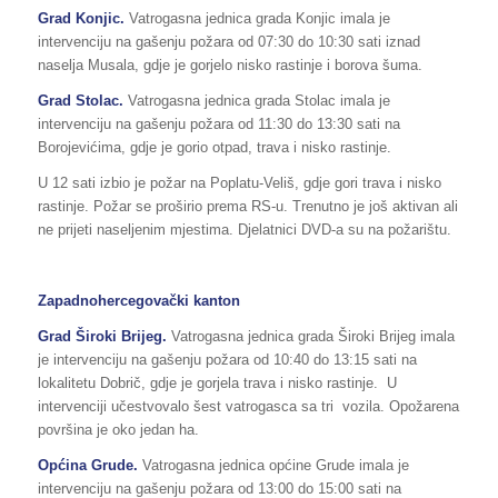
Grad Konjic.
Vatrogasna jednica grada Konjic imala je
intervenciju na gašenju požara od 07:30 do 10:30 sati iznad
naselja Musala, gdje je gorjelo nisko rastinje i borova šuma.
Grad Stolac.
Vatrogasna jednica grada Stolac imala je
intervenciju na gašenju požara od 11:30 do 13:30 sati na
Borojevićima, gdje je gorio otpad, trava i nisko rastinje.
U 12 sati izbio je požar na Poplatu-Veliš, gdje gori trava i nisko
rastinje. Požar se proširio prema RS-u. Trenutno je još aktivan ali
ne prijeti naseljenim mjestima. Djelatnici DVD-a su na požarištu.
Zapadnohercegovački kanton
Grad
Široki Brijeg
.
Vatrogasna jednica grada Široki Brijeg imala
je intervenciju na gašenju požara od 10:40 do 13:15 sati na
lokalitetu Dobrič, gdje je gorjela trava i nisko rastinje. U
intervenciji učestvovalo šest vatrogasca sa tri vozila. Opožarena
površina je oko jedan ha.
Općina Grude.
Vatrogasna jednica općine Grude imala je
intervenciju na gašenju požara od 13:00 do 15:00 sati na