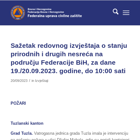
Sažetak redovnog izvještaja o stanju
prirodnih i drugih nesreća na
području Federacije BiH, za dane
19./20.09.2023. godine, do 10:00 sati
/
20/09/2023
in
Izvještaji
POŽARI
Tuzlanski kanton
Grad Tuzla.
Vatrogasna jednica grada Tuzla imala je intervenciju
na gašenju požara u ulici Džafer Mahala, gdje su gorjeli kontejneri