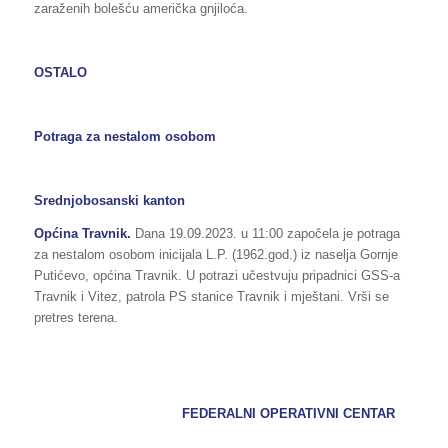
zaraženih bolešću američka gnjiloća.
OSTALO
Potraga za nestalom osobom
Srednjobosanski kanton
Općina Travnik.
Dana 19.09.2023. u 11:00 započela je potraga
za nestalom osobom inicijala L.P. (1962.god.) iz naselja Gornje
Putićevo, općina Travnik. U potrazi učestvuju pripadnici GSS-a
Travnik i Vitez, patrola PS stanice Travnik i mještani. Vrši se
pretres terena.
FEDERALNI OPERATIVNI CENTAR