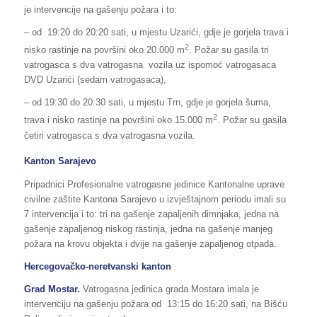
je intervencije na gašenju požara i to:
– od 19:20 do 20:20 sati, u mjestu Uzarići, gdje je gorjela trava i
2
nisko rastinje na površini oko 20.000 m
. Požar su gasila tri
vatrogasca s dva vatrogasna vozila uz ispomoć vatrogasaca
DVD Uzarići (sedam vatrogasaca),
– od 19:30 do 20:30 sati, u mjestu Trn, gdje je gorjela šuma,
2
trava i nisko rastinje na površini oko 15.000 m
. Požar su gasila
četiri vatrogasca s dva vatrogasna vozila.
Kanton Sarajevo
Pripadnici Profesionalne vatrogasne jedinice Kantonalne uprave
civilne zaštite Kantona Sarajevo u izvještajnom periodu imali su
7 intervencija i to: tri na gašenje zapaljenih dimnjaka, jedna na
gašenje zapaljenog niskog rastinja, jedna na gašenje manjeg
požara na krovu objekta i dvije na gašenje zapaljenog otpada.
Hercegovačko-neretvanski kanton
Grad Mostar.
Vatrogasna jedinica grada Mostara imala je
intervenciju na gašenju požara od 13:15 do 16:20 sati, na Bišću