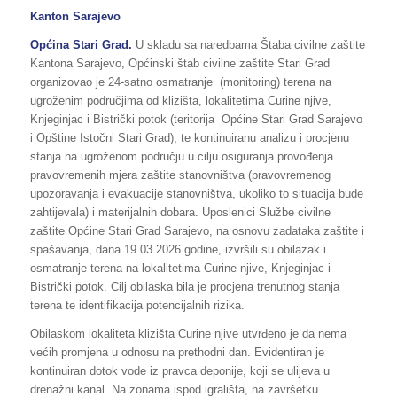
Kanton Sarajevo
Općina
Stari Grad.
U skladu sa naredbama Štaba civilne zaštite
Kantona Sarajevo, Općinski štab civilne zaštite Stari Grad
organizovao je 24-satno osmatranje (monitoring) terena na
ugroženim područjima od klizišta, lokalitetima Curine njive,
Knjeginjac i Bistrički potok (teritorija Općine Stari Grad Sarajevo
i Opštine Istočni Stari Grad), te kontinuiranu analizu i procjenu
stanja na ugroženom području u cilju osiguranja provođenja
pravovremenih mjera zaštite stanovništva (pravovremenog
upozoravanja i evakuacije stanovništva, ukoliko to situacija bude
zahtijevala) i materijalnih dobara. Uposlenici Službe civilne
zaštite Općine Stari Grad Sarajevo, na osnovu zadataka zaštite i
spašavanja, dana 19.03.2026.godine, izvršili su obilazak i
osmatranje terena na lokalitetima Curine njive, Knjeginjac i
Bistrički potok. Cilj obilaska bila je procjena trenutnog stanja
terena te identifikacija potencijalnih rizika.
Obilaskom lokaliteta klizišta Curine njive utvrđeno je da nema
većih promjena u odnosu na prethodni dan. Evidentiran je
kontinuiran dotok vode iz pravca deponije, koji se ulijeva u
drenažni kanal. Na zonama ispod igrališta, na završetku