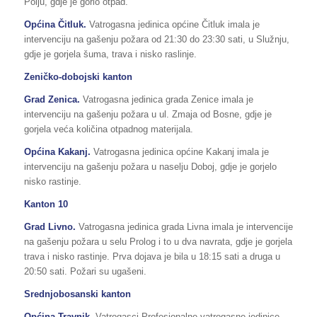
Polju, gdje je gorio otpad.
Općina Čitluk.
Vatrogasna jedinica općine Čitluk imala je
intervenciju na gašenju požara od 21:30 do 23:30 sati, u Služnju,
gdje je gorjela šuma, trava i nisko raslinje.
Zeničko-dobojski kanton
Grad Zenica.
Vatrogasna jedinica grada Zenice imala je
intervenciju na gašenju požara u ul. Zmaja od Bosne, gdje je
gorjela veća količina otpadnog materijala.
Općina Kakanj.
Vatrogasna jedinica općine Kakanj imala je
intervenciju na gašenju požara u naselju Doboj, gdje je gorjelo
nisko rastinje.
Kanton 10
Grad Livno.
Vatrogasna jedinica grada Livna imala je intervencije
na gašenju požara u selu Prolog i to u dva navrata, gdje je gorjela
trava i nisko rastinje. Prva dojava je bila u 18:15 sati a druga u
20:50 sati. Požari su ugašeni.
Srednjobosanski kanton
Općina Travnik.
Vatrogasci Profesionalne vatrogasne jedinice