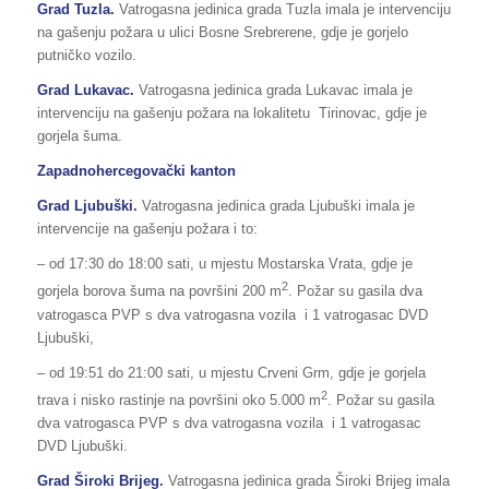
Grad Tuzla.
Vatrogasna jedinica grada Tuzla imala je intervenciju
na gašenju požara u ulici Bosne Srebrerene, gdje je gorjelo
putničko vozilo.
Grad Lukavac.
Vatrogasna jedinica grada Lukavac imala je
intervenciju na gašenju požara na lokalitetu Tirinovac, gdje je
gorjela šuma.
Zapadnohercegovački kanton
Grad Ljubuški.
Vatrogasna jedinica grada Ljubuški imala je
intervencije na gašenju požara i to:
– od 17:30 do 18:00 sati, u mjestu Mostarska Vrata, gdje je
2
gorjela borova šuma na površini 200 m
. Požar su gasila dva
vatrogasca PVP s dva vatrogasna vozila i 1 vatrogasac DVD
Ljubuški,
– od 19:51 do 21:00 sati, u mjestu Crveni Grm, gdje je gorjela
2
trava i nisko rastinje na površini oko 5.000 m
. Požar su gasila
dva vatrogasca PVP s dva vatrogasna vozila i 1 vatrogasac
DVD Ljubuški.
Grad Široki Brijeg.
Vatrogasna jedinica grada Široki Brijeg imala