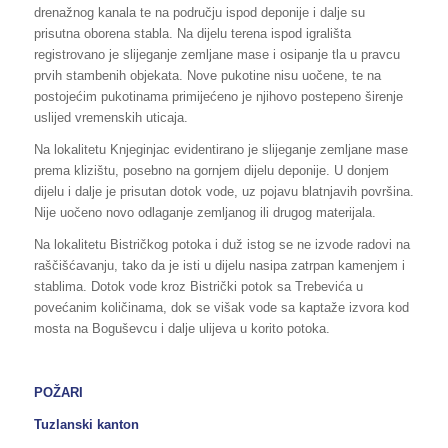
drenažnog kanala te na području ispod deponije i dalje su
prisutna oborena stabla. Na dijelu terena ispod igrališta
registrovano je slijeganje zemljane mase i osipanje tla u pravcu
prvih stambenih objekata. Nove pukotine nisu uočene, te na
postojećim pukotinama primijećeno je njihovo postepeno širenje
uslijed vremenskih uticaja.
Na lokalitetu Knjeginjac evidentirano je slijeganje zemljane mase
prema klizištu, posebno na gornjem dijelu deponije. U donjem
dijelu i dalje je prisutan dotok vode, uz pojavu blatnjavih površina.
Nije uočeno novo odlaganje zemljanog ili drugog materijala.
Na lokalitetu Bistričkog potoka i duž istog se ne izvode radovi na
raščišćavanju, tako da je isti u dijelu nasipa zatrpan kamenjem i
stablima. Dotok vode kroz Bistrički potok sa Trebevića u
povećanim količinama, dok se višak vode sa kaptaže izvora kod
mosta na Boguševcu i dalje ulijeva u korito potoka.
POŽARI
Tuzlanski kanton