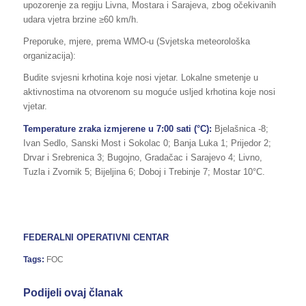
upozorenje za regiju Livna, Mostara i Sarajeva, zbog očekivanih
udara vjetra brzine ≥60 km/h.
Preporuke, mjere, prema WMO-u (Svjetska meteorološka
organizacija):
Budite svjesni krhotina koje nosi vjetar. Lokalne smetenje u
aktivnostima na otvorenom su moguće usljed krhotina koje nosi
vjetar.
Temperature zraka izmjerene u 7:00 sati (°C):
Bjelašnica -8;
Ivan Sedlo, Sanski Most i Sokolac 0; Banja Luka 1; Prijedor 2;
Drvar i Srebrenica 3; Bugojno, Gradačac i Sarajevo 4; Livno,
Tuzla i Zvornik 5; Bijeljina 6; Doboj i Trebinje 7; Mostar 10°C.
FEDERALNI OPERATIVNI CENTAR
Tags:
FOC
Podijeli ovaj članak