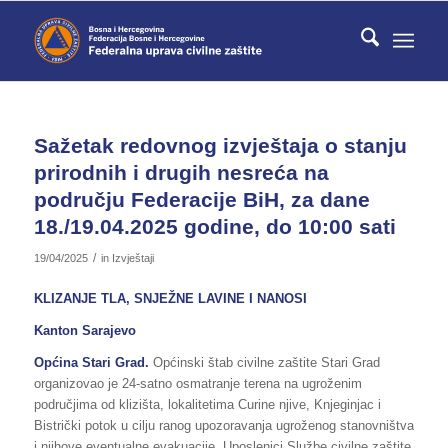
Sažetak redovnog izvještaja o stanju
prirodnih i drugih nesreća na
području Federacije BiH, za dane
18./19.04.2025 godine, do 10:00 sati
/
19/04/2025
in
Izvještaji
KLIZANJE TLA, SNJEŽNE LAVINE I NANOSI
Kanton Sarajevo
Općina
Stari Grad.
Općinski štab civilne zaštite Stari Grad
organizovao je 24-satno osmatranje terena na ugroženim
područjima od klizišta, lokalitetima Curine njive, Knjeginjac i
Bistrički potok u cilju ranog upozoravanja ugroženog stanovništva
i njihove eventualne evakuacije. Uposlenici Službe civilne zaštite