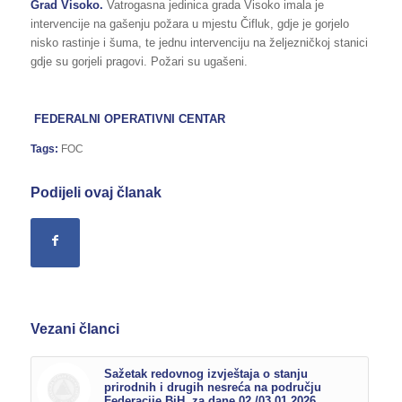
Grad Visoko.
Vatrogasna jedinica grada Visoko imala je
intervencije na gašenju požara u mjestu Čifluk, gdje je gorjelo
nisko rastinje i šuma, te jednu intervenciju na željezničkoj stanici
gdje su gorjeli pragovi. Požari su ugašeni.
FEDERALNI OPERATIVNI CENTAR
Tags:
FOC
Podijeli ovaj članak
Vezani članci
Sažetak redovnog izvještaja o stanju
prirodnih i drugih nesreća na području
Federacije BiH, za dane 02./03.01.2026.