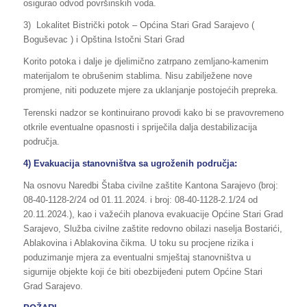
osigurao odvod površinskih voda.
3) Lokalitet Bistrički potok – Općina Stari Grad Sarajevo (
Boguševac ) i Opština Istočni Stari Grad
Korito potoka i dalje je djelimično zatrpano zemljano-kamenim
materijalom te obrušenim stablima. Nisu zabilježene nove
promjene, niti poduzete mjere za uklanjanje postojećih prepreka.
Terenski nadzor se kontinuirano provodi kako bi se pravovremeno
otkrile eventualne opasnosti i spriječila dalja destabilizacija
područja.
4) Evakuacija stanovništva sa ugroženih područja:
Na osnovu Naredbi Štaba civilne zaštite Kantona Sarajevo (broj:
08-40-1128-2/24 od 01.11.2024. i broj: 08-40-1128-2.1/24 od
20.11.2024.), kao i važećih planova evakuacije Općine Stari Grad
Sarajevo, Služba civilne zaštite redovno obilazi naselja Bostarići,
Ablakovina i Ablakovina čikma. U toku su procjene rizika i
poduzimanje mjera za eventualni smještaj stanovništva u
sigurnije objekte koji će biti obezbijeđeni putem Općine Stari
Grad Sarajevo.