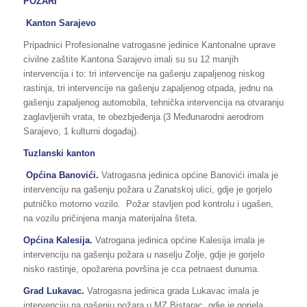
POŽARI
Kanton Sarajevo
Pripadnici Profesionalne vatrogasne jedinice Kantonalne uprave
civilne zaštite Kantona Sarajevo imali su su 12 manjih
intervencija i to: tri intervencije na gašenju zapaljenog niskog
rastinja, tri intervencije na gašenju zapaljenog otpada, jednu na
gašenju zapaljenog automobila, tehnička intervencija na otvaranju
zaglavljenih vrata, te obezbjeđenja (3 Međunarodni aerodrom
Sarajevo, 1 kulturni događaj).
Tuzlanski kanton
Općina Banovići.
Vatrogasna jedinica općine Banovići imala je
intervenciju na gašenju požara u Zanatskoj ulici, gdje je gorjelo
putničko motorno vozilo. Požar stavljen pod kontrolu i ugašen,
na vozilu pričinjena manja materijalna šteta.
Općina Kalesija.
Vatrogana jedinica općine Kalesija imala je
intervenciju na gašenju požara u naselju Zolje, gdje je gorjelo
nisko rastinje, opožarena površina je cca petnaest dunuma.
Grad Lukavac.
Vatrogasna jedinica grada Lukavac imala je
intervenciju na gašenju požara u MZ Bistarac, gdje je gorjela