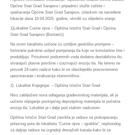
Općine Stari Grad Sarajevo i pripadnici službi zaštite i
spašavanja Općine Stari Grad Sarajevo, izlaskom na navedene
lokacije dana 18.04.2025. godine, utvrdili su slijedeće stanje:
1)Lokalitet Curine njive – Opština Istočni Stari Grad i Općina
Stari Grad Sarajevo (Bostarići)
Na ovom lokalitetu uočene su ozbiljne geološke promjene –
formirane pukotine uslijed pomjeranja tla koje se konstantno šire i
produbljuju. Prisutnost podzemnih voda dodatno destabilizira tlo,
stvarajući plavne površine i izazivajući eroziju tla. Na terenu se
provodi 24-satni nadzor kako bi se obezbijedilo pravovremeno
upozoravanje i evakuacija stanovništva..
2) Lokalitet Knjeginjac – Opština Istočni Stari Grad
Nisu zabilježeni nova odlaganja građevinskog materijala, ali je
uočeno slijeganje postojećeg deponijskog materijala te početna
erozija tla. Lokalitet je i dalje pod stalnim nadzorom.
Opština Istočni Stari Grad završila je radove na prokopavanju
prilaznog puta do lokaliteta “Curine njive – igralište”, nephondog
za daljnje radove na izgradnji drenažnih kanala kako bi se