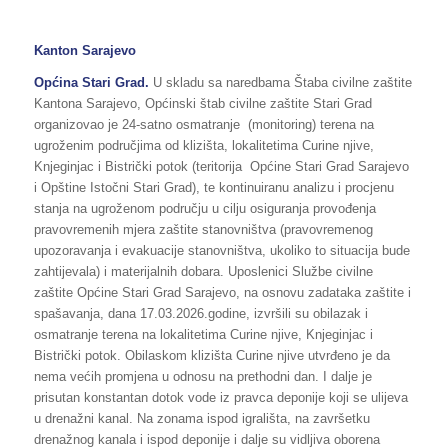
Kanton Sarajevo
Općina
Stari Grad.
U skladu sa naredbama Štaba civilne zaštite
Kantona Sarajevo, Općinski štab civilne zaštite Stari Grad
organizovao je 24-satno osmatranje (monitoring) terena na
ugroženim područjima od klizišta, lokalitetima Curine njive,
Knjeginjac i Bistrički potok (teritorija Općine Stari Grad Sarajevo
i Opštine Istočni Stari Grad), te kontinuiranu analizu i procjenu
stanja na ugroženom području u cilju osiguranja provođenja
pravovremenih mjera zaštite stanovništva (pravovremenog
upozoravanja i evakuacije stanovništva, ukoliko to situacija bude
zahtijevala) i materijalnih dobara. Uposlenici Službe civilne
zaštite Općine Stari Grad Sarajevo, na osnovu zadataka zaštite i
spašavanja, dana 17.03.2026.godine, izvršili su obilazak i
osmatranje terena na lokalitetima Curine njive, Knjeginjac i
Bistrički potok. Obilaskom klizišta Curine njive utvrđeno je da
nema većih promjena u odnosu na prethodni dan. I dalje je
prisutan konstantan dotok vode iz pravca deponije koji se ulijeva
u drenažni kanal. Na zonama ispod igrališta, na završetku
drenažnog kanala i ispod deponije i dalje su vidljiva oborena