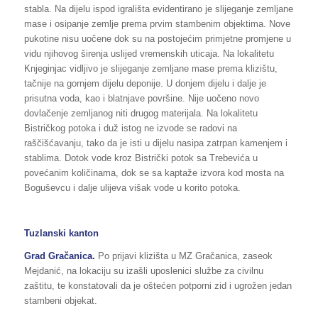
stabla. Na dijelu ispod igrališta evidentirano je slijeganje zemljane
mase i osipanje zemlje prema prvim stambenim objektima. Nove
pukotine nisu uočene dok su na postojećim primjetne promjene u
vidu njihovog širenja uslijed vremenskih uticaja. Na lokalitetu
Knjeginjac vidljivo je slijeganje zemljane mase prema klizištu,
tačnije na gornjem dijelu deponije. U donjem dijelu i dalje je
prisutna voda, kao i blatnjave površine. Nije uočeno novo
dovlačenje zemljanog niti drugog materijala. Na lokalitetu
Bistričkog potoka i duž istog ne izvode se radovi na
raščišćavanju, tako da je isti u dijelu nasipa zatrpan kamenjem i
stablima. Dotok vode kroz Bistrički potok sa Trebevića u
povećanim količinama, dok se sa kaptaže izvora kod mosta na
Boguševcu i dalje ulijeva višak vode u korito potoka.
Tuzlanski kanton
Grad Gračanica.
Po prijavi klizišta u MZ Gračanica, zaseok
Mejdanić, na lokaciju su izašli uposlenici službe za civilnu
zaštitu, te konstatovali da je oštećen potporni zid i ugrožen jedan
stambeni objekat.