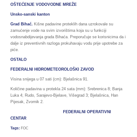
OŠTEĆENJE VODOVODNE MREŽE
Unsko-sanski kanton
Grad Bihać.
Kišne padavine proteklih dana uzrokovale su
zamućenje vode na svim izvorištima koja su u funkciji
vodosnabdijevanja grada Bihaća. Preporučuje se korisnicima da i
dalje iz preventivnih razloga prokuhavaju vodu prije upotrebe za
piće.
OSTALO
FEDERALNI HIDROMETEOROLOŠKI ZAVOD
Visina snijega u 07 sati (cm): Bjelašnica 91.
Količine padavina u protekla 24 sata (mm): Srebrenica 8; Banja
Luka 4; Rudo, Sarajevo-Bjelave, Višegrad 3; Bjelašnica, Han
Pijesak, Zvornik 2.
FEDERALNI OPERATIVNI
CENTAR
Tags:
FOC