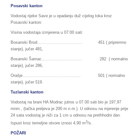
Posavski kanton
Vodostaj rijeke Save je u opadanju duž cijelog toka kroz
Posavski kanton:
Visina vodostaja izmjerena u 07:00 sati:
Bosanski Brod…………………………… 451 ( pripremno
stanje), jučer 481,
Bosanski Šamac………………………… 282 ( normalno
stanje), jučer 286,
Orašje……………………………………. 501 ( normalno
stanje), jučer 519.
Tuzlanski kanton
Vodostaj na brani HA Modrac jutros u 07.00 sati bio je 197,97
mnm., (tačka preljeva
je 200 m.n.m.). U odnosu na mjerenje prije
24 sata vodostaj je niži za 1 cm u odnosu na prethhodni dan.
3
Ispust kroz temeljne otvore iznosi 4,90 m
/s.
POŽARI