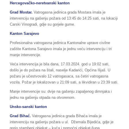
Hercegovačko-neretvanski kanton
Grad Mostar.
Vatrogasna jedinica grada Mostara imala je
intervenciju na gašenju požara od 13:45 do 14:25 sati, na lokaciji
Carski Vinogradi, gdje su gorjele gume.
Kanton Sarajevo
Profesionalna vatrogasna jedinica Kantonalne uprave civilne
zaštite Kantona Sarajevo imala je jednu veću intervenciju i tri
manje intervencije.
Veća intervencija je bila dana, 17.03.2024. god u 19:02 sati,
došlo je do požara na štali, naselje Kadarići, Općina Ilijaš. U
požaru je učestvovalo 12 vatrogasaca, sa četiri vatrogasna
vozila. Požar je lokalizovan u 21:09 sati, a likvidiran u 23:39 sati.
Manje intervencije su: dvije na gašenju zapaljenog dimnjaka i
jednu na gašenju otpada na otvorenom.
Unsko-sanski kanton
Grad Bihać.
Vatrogasna jedinica grada Bihaća imala je
intervenciju na gašenju požara u ul. Džemala Bijedića, gdje je
gorio stambeni objekat – kuća i pomoćni objekat-šupa.