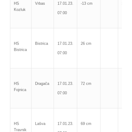
HS
Vrbas
17.01.23.
-13 cm
373 c
Kozluk
07:00
Poč. 
Max. 
HS
Bistrica
17.01.23.
26 cm
141 c
Bistrica
07:00
Poč. 
Max.z
HS
Dragača
17.01.23.
72 cm
175 c
Fojnica
07:00
Poč.o
Max. 
HS
Lašva
17.01.23.
69 cm
135 c
Travnik