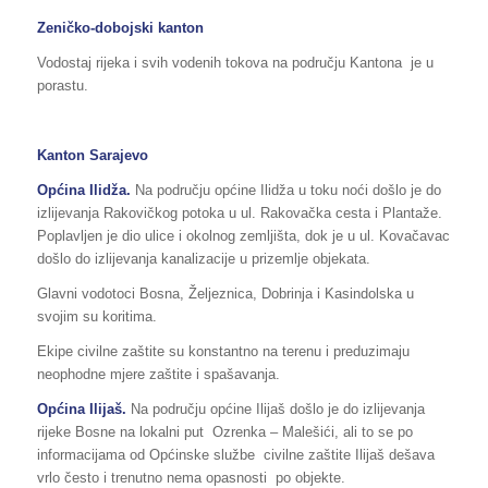
Zeničko-dobojski kanton
Vodostaj rijeka i svih vodenih tokova na području Kantona je u
porastu.
Kanton Sarajevo
Općina Ilidža.
Na području općine Ilidža u toku noći došlo je do
izlijevanja Rakovičkog potoka u ul. Rakovačka cesta i Plantaže.
Poplavljen je dio ulice i okolnog zemljišta, dok je u ul. Kovačavac
došlo do izlijevanja kanalizacije u prizemlje objekata.
Glavni vodotoci Bosna, Željeznica, Dobrinja i Kasindolska u
svojim su koritima.
Ekipe civilne zaštite su konstantno na terenu i preduzimaju
neophodne mjere zaštite i spašavanja.
Općina Ilijaš.
Na području općine Ilijaš došlo je do izlijevanja
rijeke Bosne na lokalni put Ozrenka – Malešići, ali to se po
informacijama od Općinske službe civilne zaštite Ilijaš dešava
vrlo često i trenutno nema opasnosti po objekte.