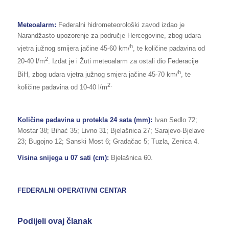
Meteoalarm:
Federalni hidrometeorološki zavod izdao je
Narandžasto upozorenje za područje Hercegovine, zbog udara
h
vjetra južnog smijera jačine 45-60 km/
, te količine padavina od
2
20-40 l/m
. Izdat je i Žuti meteoalarm za ostali dio Federacije
h
BiH, zbog udara vjetra južnog smjera jačine 45-70 km/
, te
2.
količine padavina od 10-40 l/m
Količine padavina u protekla 24 sata (mm):
Ivan Sedlo 72;
Mostar 38; Bihać 35; Livno 31; Bjelašnica 27; Sarajevo-Bjelave
23; Bugojno 12; Sanski Most 6; Gradačac 5; Tuzla, Zenica 4.
Visina snijega u 07 sati (cm):
Bjelašnica 60.
FEDERALNI OPERATIVNI CENTAR
Podijeli ovaj članak