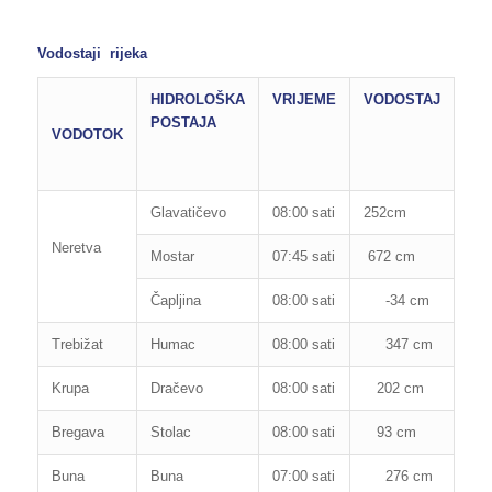
Vodostaji rijeka
HIDROLOŠKA
VRIJEME
VODOSTAJ
RE
POSTAJA
OB
VODOTOK
OD
PO
Glavatičevo
08:00 sati
252cm
160
Neretva
Mostar
07:45 sati
672 cm
850
Čapljina
08:00 sati
-34 cm
200
Trebižat
Humac
08:00 sati
347 cm
280
Krupa
Dračevo
08:00 sati
202 cm
300
Bregava
Stolac
08:00 sati
93 cm
110
Buna
Buna
07:00 sati
276 cm
265