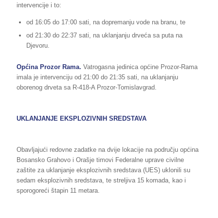
intervencije i to:
od 16:05 do 17:00 sati, na dopremanju vode na branu, te
od 21:30 do 22:37 sati, na uklanjanju drveća sa puta na
Djevoru.
Općina Prozor Rama.
Vatrogasna jedinica općine Prozor-Rama
imala je intervenciju od 21:00 do 21:35 sati, na uklanjanju
oborenog drveta sa R-418-A Prozor-Tomislavgrad.
UKLANJANJE EKSPLOZIVNIH SREDSTAVA
Obavljajući redovne zadatke na dvije lokacije na području općina
Bosansko Grahovo i Orašje timovi Federalne uprave civilne
zaštite za uklanjanje eksplozivnih sredstava (UES) uklonili su
sedam eksplozivnih sredstava, te streljiva 15 komada, kao i
sporogoreći štapin 11 metara.