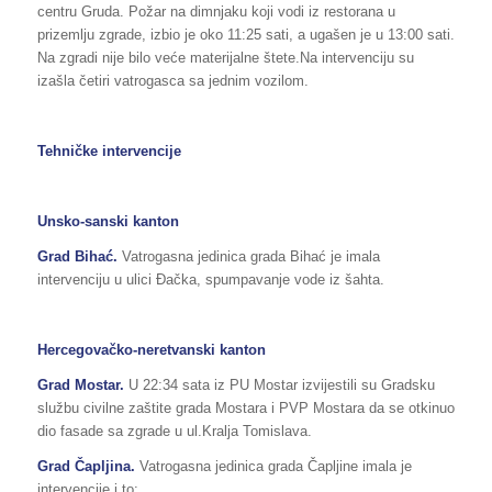
centru Gruda. Požar na dimnjaku koji vodi iz restorana u
prizemlju zgrade, izbio je oko 11:25 sati, a ugašen je u 13:00 sati.
Na zgradi nije bilo veće materijalne štete.Na intervenciju su
izašla četiri vatrogasca sa jednim vozilom.
Tehničke intervencije
Unsko-sanski kanton
Grad Bihać.
Vatrogasna jedinica grada Bihać je imala
intervenciju u ulici Đačka, spumpavanje vode iz šahta.
Hercegovačko-neretvanski kanton
Grad Mostar.
U 22:34 sata iz PU Mostar izvijestili su Gradsku
službu civilne zaštite grada Mostara i PVP Mostara da se otkinuo
dio fasade sa zgrade u ul.Kralja Tomislava.
Grad Čapljina.
Vatrogasna jedinica grada Čapljine imala je
intervencije i to: