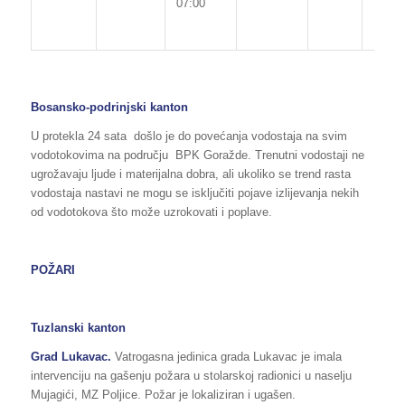
07:00
Poč.o
16.05
Bosansko-podrinjski kanton
U protekla 24 sata došlo je do povećanja vodostaja na svim
vodotokovima na području BPK Goražde. Trenutni vodostaji ne
ugrožavaju ljude i materijalna dobra, ali ukoliko se trend rasta
vodostaja nastavi ne mogu se isključiti pojave izlijevanja nekih
od vodotokova što može uzrokovati i poplave.
POŽARI
Tuzlanski kanton
Grad Lukavac.
Vatrogasna jedinica grada Lukavac je imala
intervenciju na gašenju požara u stolarskoj radionici u naselju
Mujagići, MZ Poljice. Požar je lokaliziran i ugašen.