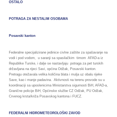
OSTALO
POTRAGA ZA NESTALIM OSOBAMA
Posavski kanton
Federalne specijalizirane jedinice civlne zaštite za spašavanje na
vodi i pod vodom, u saranji sa spasilačkim timom AFAD-a iz
Republike Turske, i dalje se nastavljaju potraga za pet turskih
državljana na rijeci Savi, općina Odžak, Posavski kanton.
Pretragu otežavala velika količina blata i mulja uz obalu rijeke
Save, kao i manje padavina. Aktivnosti na terenu provode su u
koordinaciji sa uposlenicima Ministarstva sigurnosti BiH, AFAD-a,
Granične policije BiH, Općinske službe CZ Odžak, PU Odžak,
Crvenog krsta/križa Posavskog kantona i FUCZ.
FEDERALNI HIDROMETEOROLOŠKI ZAVOD