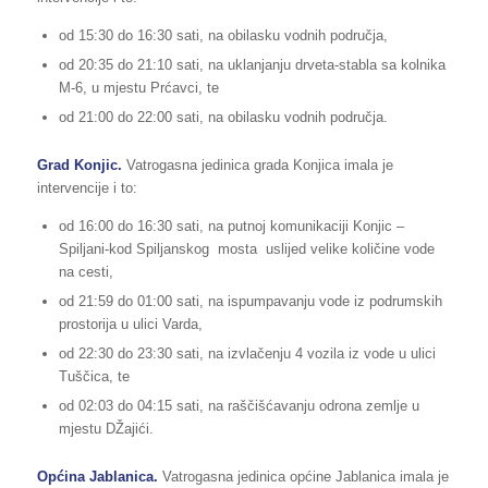
od 15:30 do 16:30 sati, na obilasku vodnih područja,
od 20:35 do 21:10 sati, na uklanjanju drveta-stabla sa kolnika
M-6, u mjestu Prćavci, te
od 21:00 do 22:00 sati, na obilasku vodnih područja.
Grad Konjic.
Vatrogasna jedinica grada Konjica imala je
intervencije i to:
od 16:00 do 16:30 sati, na putnoj komunikaciji Konjic –
Spiljani-kod Spiljanskog mosta uslijed velike količine vode
na cesti,
od 21:59 do 01:00 sati, na ispumpavanju vode iz podrumskih
prostorija u ulici Varda,
od 22:30 do 23:30 sati, na izvlačenju 4 vozila iz vode u ulici
Tuščica, te
od 02:03 do 04:15 sati, na raščišćavanju odrona zemlje u
mjestu DŽajići.
Općina Jablanica.
Vatrogasna jedinica općine Jablanica imala je