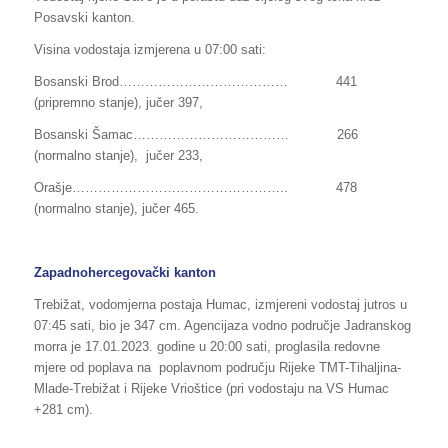
Posavski kanton.
Visina vodostaja izmjerena u 07:00 sati:
Bosanski Brod………………………………… 441
(pripremno stanje), jučer 397,
Bosanski Šamac……………………………… 266
(normalno stanje), jučer 233,
Orašje………………………………………….. 478
(normalno stanje), jučer 465.
Zapadnohercegovački kanton
Trebižat, vodomjerna postaja Humac, izmjereni vodostaj jutros u
07:45 sati, bio je 347 cm. Agencijaza vodno područje Jadranskog
morra je 17.01.2023. godine u 20:00 sati, proglasila redovne
mjere od poplava na poplavnom području Rijeke TMT-Tihaljina-
Mlade-Trebižat i Rijeke Vrioštice (pri vodostaju na VS Humac
+281 cm).