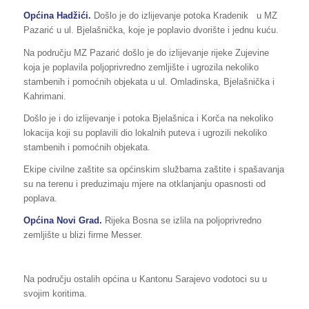
Općina Hadžići.
Došlo je do izlijevanje potoka Kradenik u MZ
Pazarić u ul. Bjelašnička, koje je poplavio dvorište i jednu kuću.
Na području MZ Pazarić došlo je do izlijevanje rijeke Zujevine
koja je poplavila poljoprivredno zemljište i ugrozila nekoliko
stambenih i pomoćnih objekata u ul. Omladinska, Bjelašnička i
Kahrimani.
Došlo je i do izlijevanje i potoka Bjelašnica i Korča na nekoliko
lokacija koji su poplavili dio lokalnih puteva i ugrozili nekoliko
stambenih i pomoćnih objekata.
Ekipe civilne zaštite sa općinskim službama zaštite i spašavanja
su na terenu i preduzimaju mjere na otklanjanju opasnosti od
poplava.
Općina Novi Grad.
Rijeka Bosna se izlila na poljoprivredno
zemljište u blizi firme Messer.
Na području ostalih općina u Kantonu Sarajevo vodotoci su u
svojim koritima.