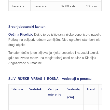
Jasenica
Jasenica
07:00 sati
133 cm
130
Srednjobosanski kanton
Općina Kiseljak.
Došlo je do izlijevanja rijeke Lepenice u naselju
Potkraj na poljoprivrednom zemljištu. Nisu ugroženi stambeni niti
drugi objekti.
Također, došlo je do izlijevanja rijeke Lepenice i na zaobilaznici,
gdje se izvode radovi na magistralnoj cesti na ulaz u Kiseljak.
Angažovane su mašine.
SLIV RIJEKE VRBAS I BOSNA – vodostaji u porastu
Stanica
Vodotok
Zadnje
Vodostaj
Trend
Poda
mjerenje
(cm)
Max. 