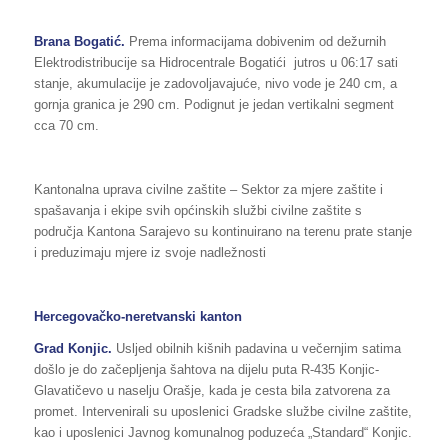
Brana Bogatić.
Prema informacijama dobivenim od dežurnih
Elektrodistribucije sa Hidrocentrale Bogatići jutros u 06:17 sati
stanje, akumulacije je zadovoljavajuće, nivo vode je 240 cm, a
gornja granica je 290 cm. Podignut je jedan vertikalni segment
cca 70 cm.
Kantonalna uprava civilne zaštite – Sektor za mjere zaštite i
spašavanja i ekipe svih općinskih službi civilne zaštite s
područja Kantona Sarajevo su kontinuirano na terenu prate stanje
i preduzimaju mjere iz svoje nadležnosti
Hercegovačko-neretvanski kanton
Grad Konjic.
Usljed obilnih kišnih padavina u večernjim satima
došlo je do začepljenja šahtova na dijelu puta R-435 Konjic-
Glavatičevo u naselju Orašje, kada je cesta bila zatvorena za
promet. Intervenirali su uposlenici Gradske službe civilne zaštite,
kao i uposlenici Javnog komunalnog poduzeća „Standard“ Konjic.