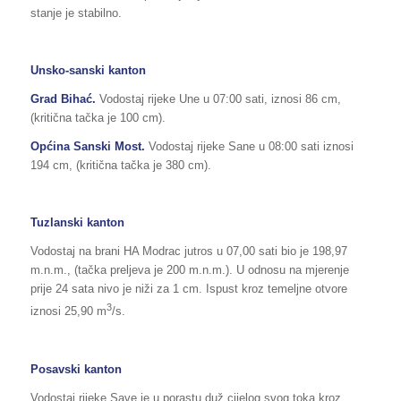
stanje je stabilno.
Unsko-sanski kanton
Grad Bihać.
Vodostaj rijeke Une u 07:00 sati, iznosi 86 cm,
(kritična tačka je 100 cm).
Općina Sanski Most.
Vodostaj rijeke Sane u 08:00 sati iznosi
194 cm, (kritična tačka je 380 cm).
Tuzlanski kanton
Vodostaj na brani HA Modrac jutros u 07,00 sati bio je 198,97
m.n.m., (tačka preljeva je 200 m.n.m.). U odnosu na mjerenje
prije 24 sata nivo je niži za 1 cm. Ispust kroz temeljne otvore
3
iznosi 25,90 m
/s.
Posavski kanton
Vodostaj rijeke Save je u porastu duž cijelog svog toka kroz