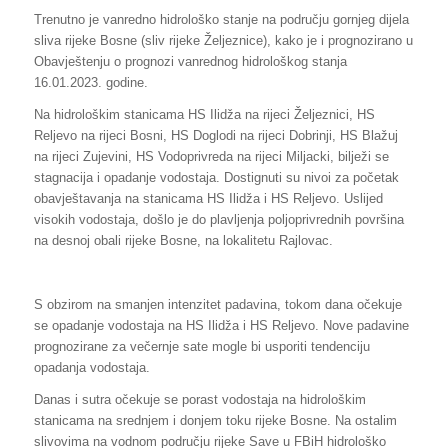
Trenutno je vanredno hidrološko stanje na području gornjeg dijela
sliva rijeke Bosne (sliv rijeke Željeznice), kako je i prognozirano u
Obavještenju o prognozi vanrednog hidrološkog stanja
16.01.2023. godine.
Na hidrološkim stanicama HS Ilidža na rijeci Željeznici, HS
Reljevo na rijeci Bosni, HS Doglodi na rijeci Dobrinji, HS Blažuj
na rijeci Zujevini, HS Vodoprivreda na rijeci Miljacki, bilježi se
stagnacija i opadanje vodostaja. Dostignuti su nivoi za početak
obavještavanja na stanicama HS Ilidža i HS Reljevo. Uslijed
visokih vodostaja, došlo je do plavljenja poljoprivrednih površina
na desnoj obali rijeke Bosne, na lokalitetu Rajlovac.
S obzirom na smanjen intenzitet padavina, tokom dana očekuje
se opadanje vodostaja na HS Ilidža i HS Reljevo. Nove padavine
prognozirane za večernje sate mogle bi usporiti tendenciju
opadanja vodostaja.
Danas i sutra očekuje se porast vodostaja na hidrološkim
stanicama na srednjem i donjem toku rijeke Bosne. Na ostalim
slivovima na vodnom području rijeke Save u FBiH hidrološko