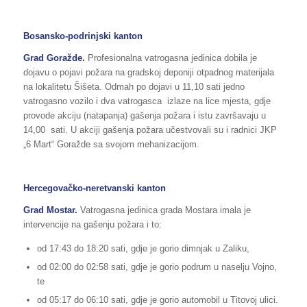
Bosansko-podrinjski kanton
Grad Goražde.
Profesionalna vatrogasna jedinica dobila je
dojavu o pojavi požara na gradskoj deponiji otpadnog materijala
na lokalitetu Šišeta. Odmah po dojavi u 11,10 sati jedno
vatrogasno vozilo i dva vatrogasca izlaze na lice mjesta, gdje
provode akciju (natapanja) gašenja požara i istu završavaju u
14,00 sati. U akciji gašenja požara učestvovali su i radnici JKP
„6 Mart“ Goražde sa svojom mehanizacijom.
Hercegovačko-neretvanski kanton
Grad Mostar.
Vatrogasna jedinica grada Mostara imala je
intervencije na gašenju požara i to:
od 17:43 do 18:20 sati, gdje je gorio dimnjak u Zaliku,
od 02:00 do 02:58 sati, gdje je gorio podrum u naselju Vojno,
te
od 05:17 do 06:10 sati, gdje je gorio automobil u Titovoj ulici.