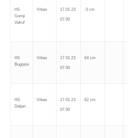
HS
Vrbas
17.01.23.
-3 cm
233 c
Gornji
07:00
Poč. 
Vakuf
Max. 
HS
Vrbas
17.01.23.
64 cm
184 c
Bugojno
07:00
Poč. 
Max. 
HS
Vrbas
17.01.23.
62 cm
364 c
Daljan
07:00
Poč. 
Max. 