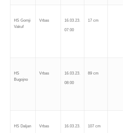
M
vo
HS Gornji
Vrbas
16.03.23.
17 cm
Vakuf
2
07:00
09
Po
c
Ma
vo
HS
Vrbas
16.03.23.
89 cm
Bugojno
1
08:00
03
Po
c
Ma
Vo
HS Daljan
Vrbas
16.03.23.
107 cm
3