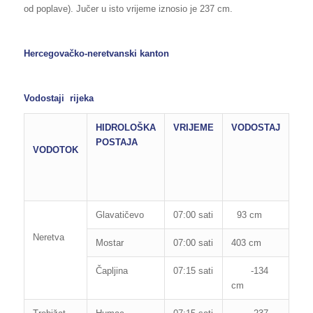
od poplave). Jučer u isto vrijeme iznosio je 237 cm.
Hercegovačko-neretvanski kanton
Vodostaji rijeka
HIDROLOŠKA
VRIJEME
VODOSTAJ
RE
POSTAJA
OB
VODOTOK
OD
PO
Glavatičevo
07:00 sati
93 cm
160
Neretva
Mostar
07:00 sati
403 cm
850
Čapljina
07:15 sati
-134
200
cm