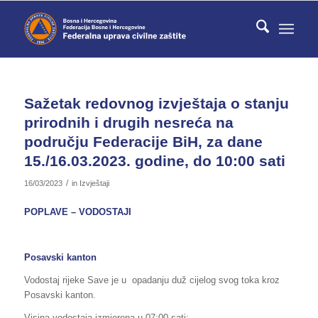
Sažetak redovnog izvještaja o stanju
prirodnih i drugih nesreća na
području Federacije BiH, za dane
15./16.03.2023. godine, do 10:00 sati
/
16/03/2023
in
Izvještaji
POPLAVE – VODOSTAJI
Posavski kanton
Vodostaj rijeke Save je u opadanju duž cijelog svog toka kroz
Posavski kanton.
Visina vodostaja izmjerena u 07:00 sati: