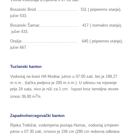
Bosanski Brod…………………………… 511 ( pripremno stanje),
jučer 533,
Bosanski Šamac………………………… 417 ( normalno stanje),
jučer 433,
Orašje……………………………………. 645 ( pripremno stanje),
jučer 667.
Tuzlanski kanton
Vodostaj na brani HA Modrac jutros u 07:00 sati, bio je 199,27
m.n.m., (tačka preljeva je 200 m.n.m.). U odnosu na mjerenje
prije 24 sata, nivo je niži za 1 cm. Ispust kroz temeljne otvore
3
iznosi 36,80 m
/s.
Zapadnohercegovački kanton
Rijeka Trebižat, vodomjerna postaja Humac, vodostaj izmjeren
jutros u 07:30 sati, iznosio je 236 cm (280 cm redovna odbrana