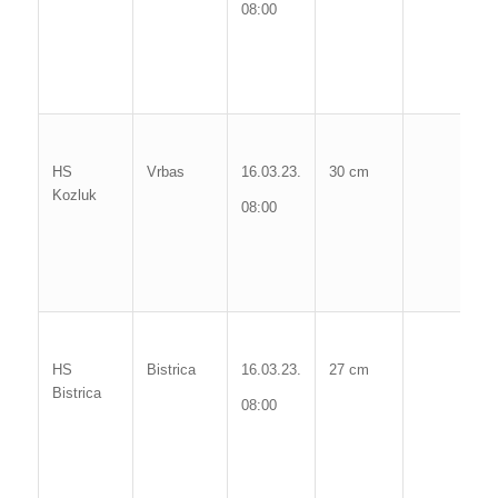
08:00
09
Po
c
Ma
vo
HS
Vrbas
16.03.23.
30 cm
Kozluk
3
08:00
10
Po
c
Ma
vo
HS
Bistrica
16.03.23.
27 cm
Bistrica
1
08:00
07
Po
c