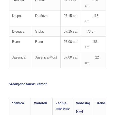
Trebižat
Humac
07:15 sati
237
280
cm
Krupa
Dračevo
07:15 sati
118
300
cm
Bregava
Stolac
07:15 sati
73 cm
110
Buna
Buna
07:00 sati
186
265
cm
Jasenica
Jasenica-Most
07:00 sati
22
130
cm
Srednjobosanski kanton
Stanica
Vodotok
Zadnje
Vodostaj
Trend
P
mjerenje
(cm)