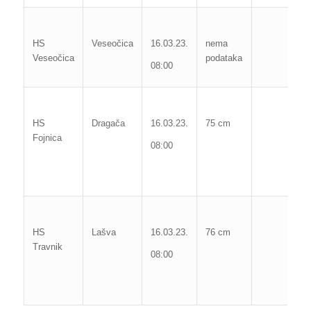
Ma
1
HS
Veseočica
16.03.23.
nema
Veseočica
podataka
Po
08:00
M
vo
HS
Dragača
16.03.23.
75 cm
Fojnica
1
08:00
09
Po
Ma
vo
HS
Lašva
16.03.23.
76 cm
Travnik
1
08:00
16
Po