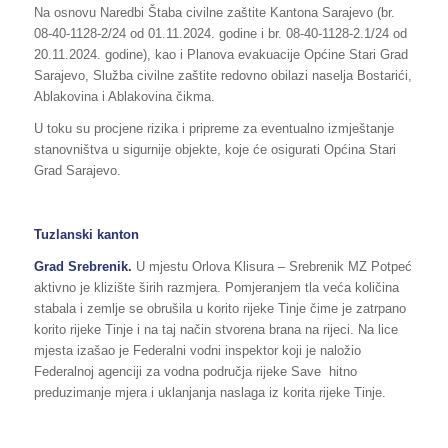
Na osnovu Naredbi Štaba civilne zaštite Kantona Sarajevo (br.
08-40-1128-2/24 od 01.11.2024. godine i br. 08-40-1128-2.1/24 od
20.11.2024. godine), kao i Planova evakuacije Općine Stari Grad
Sarajevo, Služba civilne zaštite redovno obilazi naselja Bostarići,
Ablakovina i Ablakovina čikma.
U toku su procjene rizika i pripreme za eventualno izmještanje
stanovništva u sigurnije objekte, koje će osigurati Općina Stari
Grad Sarajevo.
Tuzlanski kanton
Grad Srebrenik.
U mjestu Orlova Klisura – Srebrenik MZ Potpeć
aktivno je klizište širih razmjera. Pomjeranjem tla veća količina
stabala i zemlje se obrušila u korito rijeke Tinje čime je zatrpano
korito rijeke Tinje i na taj način stvorena brana na rijeci. Na lice
mjesta izašao je Federalni vodni inspektor koji je naložio
Federalnoj agenciji za vodna područja rijeke Save hitno
preduzimanje mjera i uklanjanja naslaga iz korita rijeke Tinje.