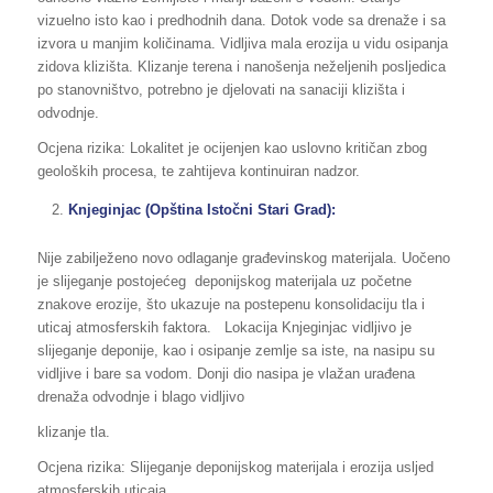
vizuelno isto kao i predhodnih dana. Dotok vode sa drenaže i sa
izvora u manjim količinama. Vidljiva mala erozija u vidu osipanja
zidova klizišta. Klizanje terena i nanošenja neželjenih posljedica
po stanovništvo, potrebno je djelovati na sanaciji klizišta i
odvodnje.
Ocjena rizika: Lokalitet je ocijenjen kao uslovno kritičan zbog
geoloških procesa, te zahtijeva kontinuiran nadzor.
Knjeginjac (Opština Istočni Stari Grad):
Nije zabilježeno novo odlaganje građevinskog materijala. Uočeno
je slijeganje postojećeg deponijskog materijala uz početne
znakove erozije, što ukazuje na postepenu konsolidaciju tla i
uticaj atmosferskih faktora. Lokacija Knjeginjac vidljivo je
slijeganje deponije, kao i osipanje zemlje sa iste, na nasipu su
vidljive i bare sa vodom. Donji dio nasipa je vlažan urađena
drenaža odvodnje i blago vidljivo
klizanje tla.
Ocjena rizika: Slijeganje deponijskog materijala i erozija usljed
atmosferskih uticaja.