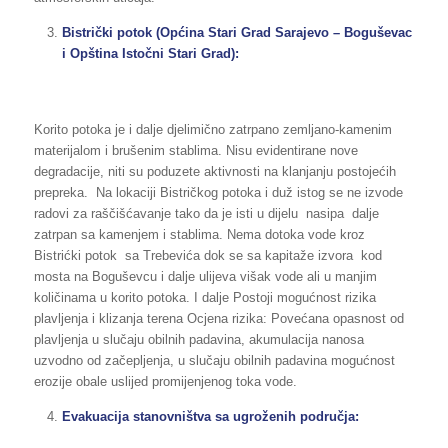
Bistrički potok (Općina Stari Grad Sarajevo – Boguševac
i Opština Istočni Stari Grad):
Korito potoka je i dalje djelimično zatrpano zemljano-kamenim
materijalom i brušenim stablima. Nisu evidentirane nove
degradacije, niti su poduzete aktivnosti na klanjanju postojećih
prepreka. Na lokaciji Bistričkog potoka i duž istog se ne izvode
radovi za raščišćavanje tako da je isti u dijelu nasipa dalje
zatrpan sa kamenjem i stablima. Nema dotoka vode kroz
Bistrićki potok sa Trebevića dok se sa kapitaže izvora kod
mosta na Boguševcu i dalje ulijeva višak vode ali u manjim
količinama u korito potoka. I dalje Postoji mogućnost rizika
plavljenja i klizanja terena Ocjena rizika: Povećana opasnost od
plavljenja u slučaju obilnih padavina, akumulacija nanosa
uzvodno od začepljenja, u slučaju obilnih padavina mogućnost
erozije obale uslijed promijenjenog toka vode.
Evakuacija stanovništva sa ugroženih područja: