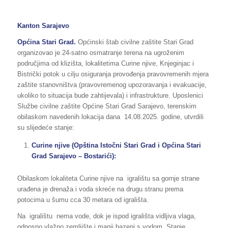
Kanton Sarajevo
Općina
Stari Grad.
Općinski štab civilne zaštite Stari Grad
organizovao je 24-satno osmatranje terena na ugroženim
područjima od klizišta, lokalitetima Curine njive, Knjeginjac i
Bistrički potok u cilju osiguranja provođenja pravovremenih mjera
zaštite stanovništva (pravovremenog upozoravanja i evakuacije,
ukoliko to situacija bude zahtijevala) i infrastrukture. Uposlenici
Službe civilne zaštite Općine Stari Grad Sarajevo, terenskim
obilaskom navedenih lokacija dana 14.08.2025. godine, utvrdili
su slijedeće stanje:
Curine njive (Opština Istočni Stari Grad i Općina Stari
Grad Sarajevo – Bostarići):
Obilaskom lokaliteta Curine njive na igralištu sa gornje strane
urađena je drenaža i voda skreće na drugu stranu prema
potocima u šumu cca 30 metara od igrališta.
Na igralištu nema vode, dok je ispod igrališta vidljiva vlaga,
odnosno vlažno zemljište i manji bazeni s vodom. Stanje