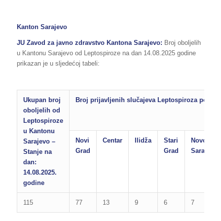
Kanton Sarajevo
JU Zavod za javno zdravstvo Kantona Sarajevo:
Broj oboljelih
u Kantonu Sarajevo od Leptospiroze na dan 14.08.2025 godine
prikazan je u sljedećoj tabeli:
Ukupan broj
Broj prijavljenih slučajeva Leptospiroza po op
oboljelih od
Leptospiroze
u Kantonu
Novi
Centar
Ilidža
Stari
Novo
Sarajevo –
Grad
Grad
Sarajevo
Stanje na
dan:
14.08.2025.
godine
115
77
13
9
6
7