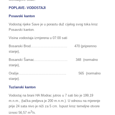
POPLAVE- VODOSTAJI
Posavski kanton
Vodostaj rijeke Save je u porastu duž cijelog svog toka kroz
Posavski kanton.
Visina vodostaja izmjerena u 07:00 sati
Bosanski Brod…………………………… 470 (pripremno
stanje),
Bosanski Šamac………………………… 348 (normalno
stanje),
Orašje……………………………………. 565 (normalno
stanje).
Tuzlanski kanton
Vodostaj na brani HA Modrac jutros u 7 sati bio je 199,19
m.n.m., (tačka preljeva je 200 m.n.m.). U odnosu na mjerenje
prije 24 sata nivo je niži za 5 cm. Ispust kroz temeljne otvore
3
iznosi 56,57 m
/s.