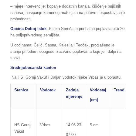
– mjere intervencije: kopanje dodatnih kanala, čišćenje bujičnih
nanosa, nasipanje kamenog materijala na puteve i uspostavljanje
prohodnosti
Općina Doboj Istok.
Rijeka Spreča je priobalno poplavila oko 20
ha poljoprivrednog zemljišta.
U općinama: Čelić, Sapna, Kalesija i Teočak, proglašeno je
stanje prirodne nepogode izazvano poplavama koje je i dalje na
snazi.
Srednjobosanski kanton
Na HS
Gornji Vakuf i Daljan vodotok rijeke Vrbas je u porastu.
Stanica
Vodotok
Zadnje
Vodostaj
Trend
P
mjerenje
(cm)
M
vo
HS Gornji
Vrbas
14.06.23.
5 cm
Vakuf
2
07:00