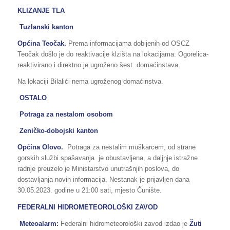
KLIZANJE TLA
Tuzlanski kanton
Općina Teočak.
Prema informacijama dobijenih od OSCZ
Teočak došlo je do reaktivacije klzišta na lokacijama: Ogorelica-
reaktivirano i direktno je ugroženo šest domaćinstava.
Na lokaciji Bilalići nema ugroženog domaćinstva.
OSTALO
Potraga za nestalom osobom
Zeničko-dobojski kanton
Općina Olovo.
Potraga za nestalim muškarcem, od strane
gorskih službi spašavanja je obustavljena, a daljnje istražne
radnje preuzelo je Ministarstvo unutrašnjih poslova, do
dostavljanja novih informacija. Nestanak je prijavljen dana
30.05.2023. godine u 21:00 sati, mjesto Čunište.
FEDERALNI HIDROMETEOROLOŠKI ZAVOD
Meteoalarm:
Federalni hidrometeorološki zavod izdao je
Žuti