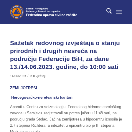
Sažetak redovnog izvještaja o stanju
prirodnih i drugih nesreća na
području Federacije BiH, za dane
13./14.06.2023. godine, do 10:00 sati
/
14/06/2023
in
Izvještaji
ZEMLJOTRESI
Hercegovačko-neretvanski kanton
Aparati u Centru za seizmologiju, Federalnog hidrometeorološkog
zavoda u Sarajevu registrovali su potres jučer u 11:48 sati, na
području grada Stolac. Jačina zemljotresa u hipocentru iznosila je
2,7 stepena Richtera, a intezitet u epicentru bio je III stepena
Merkalijeve skale.