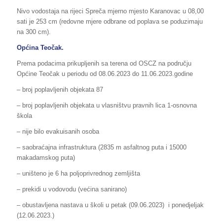
Nivo vodostaja na rijeci Spreča mjerno mjesto Karanovac u 08,00
sati je 253 cm (redovne mjere odbrane od poplava se poduzimaju
na 300 cm).
Općina Teočak.
Prema podacima prikupljenih sa terena od OSCZ na području
Općine Teočak u periodu od 08.06.2023 do 11.06.2023.godine
– broj poplavljenih objekata 87
– broj poplavljenih objekata u vlasništvu pravnih lica 1-osnovna
škola
– nije bilo evakuisanih osoba
– saobraćajna infrastruktura (2835 m asfaltnog puta i 15000
makadamskog puta)
– uništeno je 6 ha poljoprivrednog zemljišta
– prekidi u vodovodu (većina sanirano)
– obustavljena nastava u školi u petak (09.06.2023) i ponedjeljak
(12.06.2023.)