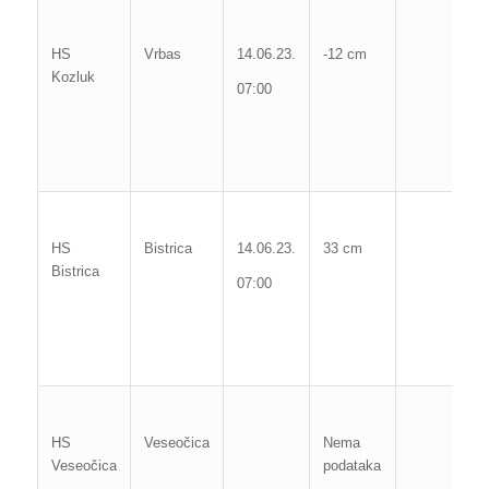
Ma
vo
HS
Vrbas
14.06.23.
-12 cm
Kozluk
3
07:00
10
Po
c
Ma
vo
HS
Bistrica
14.06.23.
33 cm
Bistrica
1
07:00
07
Po
c
Ma
1
HS
Veseočica
Nema
Veseočica
podataka
Po