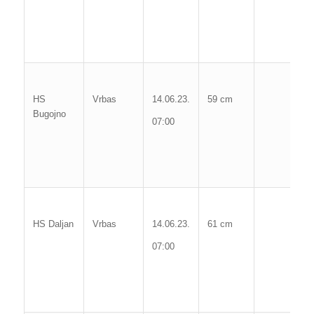
09
Po
c
Ma
vo
HS
Vrbas
14.06.23.
59 cm
Bugojno
1
07:00
03
Po
c
Ma
Vo
HS Daljan
Vrbas
14.06.23.
61 cm
3
07:00
09
Po
c