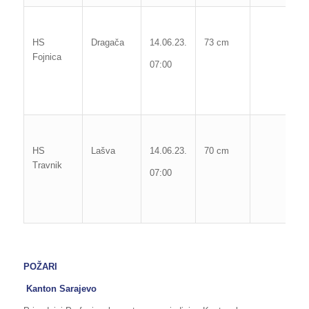
M
vo
HS
Dragača
14.06.23.
73 cm
Fojnica
1
07:00
09
Po
Ma
vo
HS
Lašva
14.06.23.
70 cm
Travnik
1
07:00
16
Po
POŽARI
Kanton Sarajevo