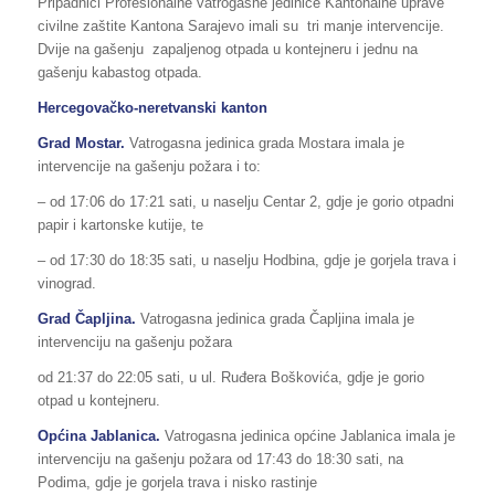
Pripadnici Profesionalne vatrogasne jedinice Kantonalne uprave
civilne zaštite Kantona Sarajevo imali su tri manje intervencije.
Dvije na gašenju zapaljenog otpada u kontejneru i jednu na
gašenju kabastog otpada.
Hercegovačko-neretvanski kanton
Grad Mostar.
Vatrogasna jedinica grada Mostara imala je
intervencije na gašenju požara i to:
– od 17:06 do 17:21 sati, u naselju Centar 2, gdje je gorio otpadni
papir i kartonske kutije, te
– od 17:30 do 18:35 sati, u naselju Hodbina, gdje je gorjela trava i
vinograd.
Grad Čapljina.
Vatrogasna jedinica grada Čapljina imala je
intervenciju na gašenju požara
od 21:37 do 22:05 sati, u ul. Ruđera Boškovića, gdje je gorio
otpad u kontejneru.
Općina Jablanica.
Vatrogasna jedinica općine Jablanica imala je
intervenciju na gašenju požara od 17:43 do 18:30 sati, na
Podima, gdje je gorjela trava i nisko rastinje