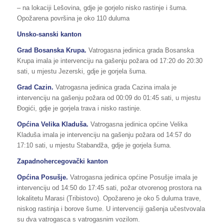
– na lokaciji Lešovina, gdje je gorjelo nisko rastinje i šuma.
Opožarena površina je oko 110 duluma
Unsko-sanski kanton
Grad Bosanska Krupa.
Vatrogasna jedinica grada Bosanska
Krupa imala je intervenciju na gašenju požara od 17:20 do 20:30
sati, u mjestu Jezerski, gdje je gorjela šuma.
Grad Cazin.
Vatrogasna jedinica grada Cazina imala je
intervenciju na gašenju požara od 00:09 do 01:45 sati, u mjestu
Đogići, gdje je gorjela trava i nisko rastinje.
Općina Velika Kladuša.
Vatrogasna jedinica općine Velika
Kladuša imala je intervenciju na gašenju požara od 14:57 do
17:10 sati, u mjestu Stabandža, gdje je gorjela šuma.
Zapadnohercegovački kanton
Općina Posušje.
Vatrogasna jedinica općine Posušje imala je
intervenciju od 14:50 do 17:45 sati, požar otvorenog prostora na
lokalitetu Marasi (Tribistovo). Opožareno je oko 5 duluma trave,
niskog rastinja i borove šume. U intervenciji gašenja učestvovala
su dva vatrogasca s vatrogasnim vozilom.