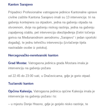
Kanton Sarajevo
Pripadnici Profesionalne vatrogasne jedinice Kantonalne uprave
civilne zaštite Kantona Sarajevo imali su 13 intervencija: tri na
gašenju kontejnera sa otpadom, jedna na gašenju otpada na
otvorenom, dvije na gašenju niskog rastinja, jedna na gašenju
zapaljenog stabla, pet intervencija obezbjeđenja (četiri točenja
goriva na Međunarodnom aerodromu „Sarajevo“ i jedan sportski
događaj), te jednu tehničku intervenciju (izvlačenje tijela
nastradale osobe iz potoka).
Hercegovačko-neretvanski kanton
Grad Mostar.
Vatrogasna jedinica grada Mostara imala je
intervenciju na gašenju požara
od 22:45 do 23:00 sati, u Dračevicama, gdje je gorio otpad.
Tuzlanski kanton
Općina Kalesija
.
Vatrogasna jedinica općine Kalesija imala je
intervencije na gašenju požara i to:
– u mjestu Donje Hrasno, gdje je gorjelo nisko rastinje, te