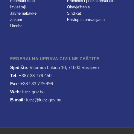
Federalni štab
Pravilnici i podzakonski akti
Izvještaji
Obavještenja
Javne nabavke
Sindikat
Zakoni
Pristup informacijama
Uredbe
FEDERALNA UPRAVA CIVILNE ZAŠTITE
Sjedište:
Vitomira Lukića 10, 71000 Sarajevo
Tel:
+387 33 779 450
Fax:
+387 33 779 499
Web:
fucz.gov.ba
E-mail:
fucz@fucz.gov.ba