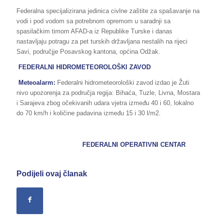
Federalna specijalizirana jedinica civlne zaštite za spašavanje na
vodi i pod vodom sa potrebnom opremom u saradnji sa
spasilačkim timom AFAD-a iz Republike Turske i danas
nastavljaju potragu za pet turskih državljana nestalih na rijeci
Savi, područjje Posavskog kantona, općina Odžak.
FEDERALNI HIDROMETEOROLOŠKI ZAVOD
Meteoalarm:
Federalni hidrometeorološki zavod izdao je Žuti
nivo upozorenja za područja regija: Bihaća, Tuzle, Livna, Mostara
i Sarajeva zbog očekivanih udara vjetra između 40 i 60, lokalno
do 70 km/h i količine padavina između 15 i 30 l/m2.
FEDERALNI OPERATIVNI CENTAR
Podijeli ovaj članak