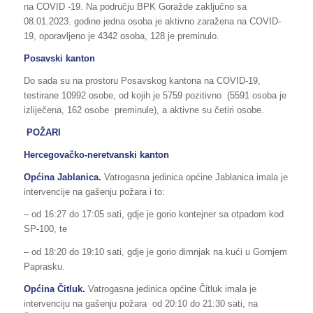
na COVID -19. Na području BPK Goražde zaključno sa
08.01.2023. godine jedna osoba je aktivno zaražena na COVID-
19, oporavljeno je 4342 osoba, 128 je preminulo.
Posavski kanton
Do sada su na prostoru Posavskog kantona na COVID-19,
testirane 10992 osobe, od kojih je 5759 pozitivno (5591 osoba je
izliječena, 162 osobe preminule), a aktivne su četiri osobe.
POŽARI
Hercegovačko-neretvanski kanton
Općina Jablanica.
Vatrogasna jedinica općine Jablanica imala je
intervencije na gašenju požara i to:
– od 16:27 do 17:05 sati, gdje je gorio kontejner sa otpadom kod
SP-100, te
– od 18:20 do 19:10 sati, gdje je gorio dimnjak na kući u Gornjem
Paprasku.
Općina Čitluk.
Vatrogasna jedinica općine Čitluk imala je
intervenciju na gašenju požara od 20:10 do 21:30 sati, na