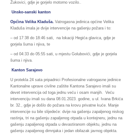
Žukovici, gdje je gorjelo motorno vozilo..
Unsko-sanski kanton
Općina Velika Kladuša.
Vatrogasna jedinica općine Velika
Kladuša imala je dvije intervencije na gašenju požara i to:
– od 17:38 do 18:46 sati, na lokaciji Hegića glavica, gdje je
gorjela šuma i njiva, te
– od 04:33 do 05:55 sati, u mjestu Golubovići, gdje je gorjela
šuma i njiva.
Kanton Sarajevo
U protekla 24 sata pripadnici Profesionalne vatrogasne jedinice
Kantonalne uprave civilne zaštite Kantona Sarajevo imali su
devet intervencija od toga jednu veću i osam manjih. Veću
intervenciju imali su dana 08.01.2023. godine, u ul. Ivana Brkića
br. 32., gdje je došlo do požara na krovu privatne kuće. Manje
intervencije su bile slijedeće: dvije na gašenju zapaljenog niskog
rastinja, tri na gašenju zapaljenog otpada u kontejneru, jednu na
gašenju zapaljenog otpada u devastiranom objektu, jednu na
gašenju zapaljenog dimnjaka i jedan obilazak javnog objekta.