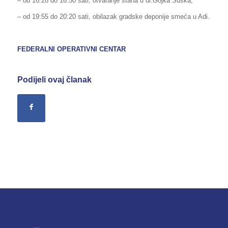
– od 16:28 do 16:50 sati, otvaranje stana u ul.Gojka Šuška,
– od 19:55 do 20:20 sati, obilazak gradske deponije smeća u Adi.
FEDERALNI OPERATIVNI CENTAR
Podijeli ovaj članak