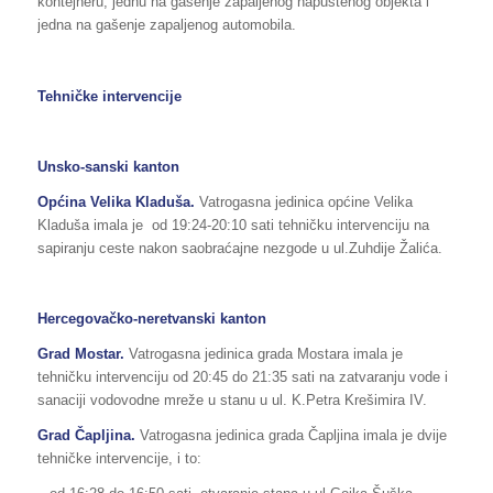
kontejneru, jednu na gašenje zapaljenog napuštenog objekta i
jedna na gašenje zapaljenog automobila.
Tehničke intervencije
Unsko-sanski kanton
Općina Velika Kladuša.
Vatrogasna jedinica općine Velika
Kladuša imala je od 19:24-20:10 sati tehničku intervenciju na
sapiranju ceste nakon saobraćajne nezgode u ul.Zuhdije Žalića.
Hercegovačko-neretvanski kanton
Grad Mostar.
Vatrogasna jedinica grada Mostara imala je
tehničku intervenciju od 20:45 do 21:35 sati na zatvaranju vode i
sanaciji vodovodne mreže u stanu u ul. K.Petra Krešimira IV.
Grad Čapljina.
Vatrogasna jedinica grada Čapljina imala je dvije
tehničke intervencije, i to: