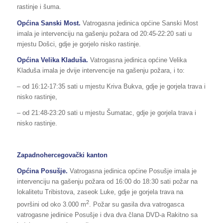
rastinje i šuma.
Općina Sanski Most.
Vatrogasna jedinica općine Sanski Most
imala je intervenciju na gašenju požara od 20:45-22:20 sati u
mjestu Došci, gdje je gorjelo nisko rastinje.
Općina Velika Kladuša.
Vatrogasna jedinica općine Velika
Kladuša imala je dvije intervencije na gašenju požara, i to:
– od 16:12-17:35 sati u mjestu Kriva Bukva, gdje je gorjela trava i
nisko rastinje,
– od 21:48-23:20 sati u mjestu Šumatac, gdje je gorjela trava i
nisko rastinje.
Zapadnohercegovački kanton
Općina
Posušje
.
Vatrogasna jedinica općine Posušje imala je
intervenciju na gašenju požara od 16:00 do 18:30 sati požar na
lokalitetu Tribistova, zaseok Luke, gdje je gorjela trava na
2
površini od oko 3.000 m
. Požar su gasila dva vatrogasca
vatrogasne jedinice Posušje i dva dva člana DVD-a Rakitno sa