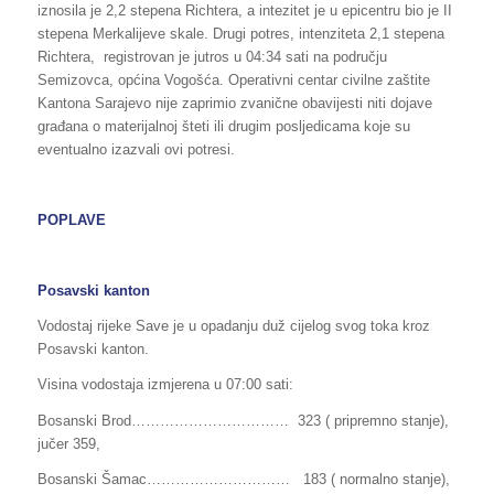
iznosila je 2,2 stepena Richtera, a intezitet je u epicentru bio je II
stepena Merkalijeve skale. Drugi potres, intenziteta 2,1 stepena
Richtera, registrovan je jutros u 04:34 sati na području
Semizovca, općina Vogošća. Operativni centar civilne zaštite
Kantona Sarajevo nije zaprimio zvanične obavijesti niti dojave
građana o materijalnoj šteti ili drugim posljedicama koje su
eventualno izazvali ovi potresi.
POPLAVE
Posavski kanton
Vodostaj rijeke Save je u opadanju duž cijelog svog toka kroz
Posavski kanton.
Visina vodostaja izmjerena u 07:00 sati:
Bosanski Brod…………………………… 323 ( pripremno stanje),
jučer 359,
Bosanski Šamac………………………… 183 ( normalno stanje),