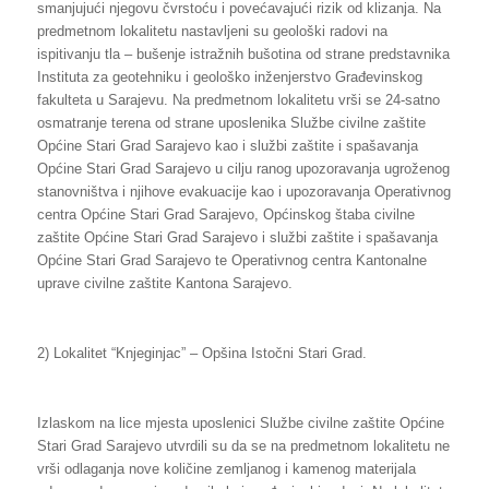
smanjujući njegovu čvrstoću i povećavajući rizik od klizanja. Na
predmetnom lokalitetu nastavljeni su geološki radovi na
ispitivanju tla – bušenje istražnih bušotina od strane predstavnika
Instituta za geotehniku i geološko inženjerstvo Građevinskog
fakulteta u Sarajevu. Na predmetnom lokalitetu vrši se 24-satno
osmatranje terena od strane uposlenika Službe civilne zaštite
Općine Stari Grad Sarajevo kao i službi zaštite i spašavanja
Općine Stari Grad Sarajevo u cilju ranog upozoravanja ugroženog
stanovništva i njihove evakuacije kao i upozoravanja Operativnog
centra Općine Stari Grad Sarajevo, Općinskog štaba civilne
zaštite Općine Stari Grad Sarajevo i službi zaštite i spašavanja
Općine Stari Grad Sarajevo te Operativnog centra Kantonalne
uprave civilne zaštite Kantona Sarajevo.
2) Lokalitet “Knjeginjac” – Opšina Istočni Stari Grad.
Izlaskom na lice mjesta uposlenici Službe civilne zaštite Općine
Stari Grad Sarajevo utvrdili su da se na predmetnom lokalitetu ne
vrši odlaganja nove količine zemljanog i kamenog materijala