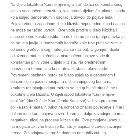
Na dijelu lokaliteta “Curine njive-igralište” dolazi do konstantnog
priliva vode jačeg intenziteta, koji stvara djelomični plavnu livadu
koja usljed temperaturnih oscilacija dovodi do pojave leda.
Pojave vode u zapadnom dijelu klizišta neposredno ispod nasipa
ne može se tačno utvrditi. Ove vode prodiru u tijelo klizišta i
slabe otporne karakteristike tla duž klizne plohe (pretpostavka je
da se ista javlja iz podzemnih kaptaža koje trpe pritisak zemlje
odnosno građevinskog materijala sa nasipa). U gornjem dijelu
odloženog materijala/nasipa nisu uočene pojave vode ili
konstantan priliv vode u tijelo klizišta. Na predmetnom
ugroženom terenu nisu konstatovani stalni tokovi vode.
Povremeni bezimeni potok se blago usjekao u centralnom i
donjem dijelu padine/nasipa, a u dijelu njegovog korita na
kratkom rastojanju od par metara se isti gubi infiltrirajući se u
pukotine tijela klizišta. U dijeli ispod lokaliteta “Curine njive-
igralište” (dio Općine Stari Grada Sarajevo) vidljiva promjena
oblika ranije nastalih pukotina odnosno znatno povećanje širine i
dužine istih kao i pojava novih. Teren je i dalje zavodnjen te ima
negativan uticaj na procese klizanja tla. Ove promjene ukazuju
na moguće aktivno klizanje tla, što je pojačano zavodnjavanjem
terena. Zavodnjavanje može dodatno destabilizirati tlo,