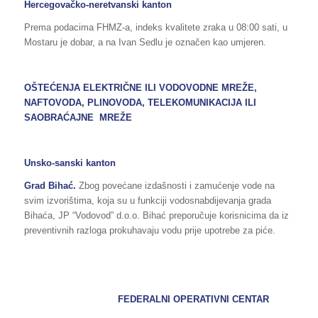
Hercegovačko-neretvanski kanton
Prema podacima FHMZ-a, indeks kvalitete zraka u 08:00 sati, u
Mostaru je dobar, a na Ivan Sedlu je označen kao umjeren.
OŠTEĆENJA ELEKTRIČNE ILI VODOVODNE MREŽE,
NAFTOVODA, PLINOVODA, TELEKOMUNIKACIJA ILI
SAOBRAĆAJNE MREŽE
Unsko-sanski kanton
Grad Bihać.
Zbog povećane izdašnosti i zamućenje vode na
svim izvorištima, koja su u funkciji vodosnabdijevanja grada
Bihaća, JP “Vodovod” d.o.o. Bihać preporučuje korisnicima da iz
preventivnih razloga prokuhavaju vodu prije upotrebe za piće.
FEDERALNI OPERATIVNI CENTAR