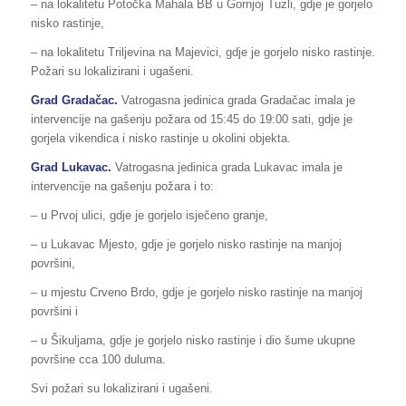
– na lokalitetu Potočka Mahala BB u Gornjoj Tuzli, gdje je gorjelo
nisko rastinje,
– na lokalitetu Triljevina na Majevici, gdje je gorjelo nisko rastinje.
Požari su lokalizirani i ugašeni.
Grad
Gradačac
.
Vatrogasna jedinica grada Gradačac imala je
intervencije na gašenju požara od 15:45 do 19:00 sati, gdje je
gorjela vikendica i nisko rastinje u okolini objekta.
Grad Lukavac.
Vatrogasna jedinica grada Lukavac imala je
intervencije na gašenju požara i to:
– u Prvoj ulici, gdje je gorjelo isječeno granje,
– u Lukavac Mjesto, gdje je gorjelo nisko rastinje na manjoj
površini,
– u mjestu Crveno Brdo, gdje je gorjelo nisko rastinje na manjoj
površini i
– u Šikuljama, gdje je gorjelo nisko rastinje i dio šume ukupne
površine cca 100 duluma.
Svi požari su lokalizirani i ugašeni.