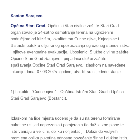
Kanton Sarajevo
Općina
Stari Grad.
Općinski štab civilne zaštite Stari Grad
organizovao je 24-satno osmatranje terena na ugroženim
područjima od klizišta, lokalitetima Curine njive, Knjeginjac i
Bistrički potok u cilju ranog upozoravanja ugroženog stanovništva
i njihove eventualne evakuacije. Uposlenici Službe civilne zaštite
Općine Stari Grad Sarajevo i pripadnici službi zaštite i
spašavanja Općine Stari Grad Sarajevo, izlaskom na navedene
lokacije dana, 07.03.2025. godine, utvrdili su slijedeće stanje:
1) Lokalitet “Curine njive” – Opština Istočni Stari Grad i Općina
Stari Grad Sarajevo (Bostarići).
Izlaskom na lice mjesta uočeno je da su na terenu formirane
pukotine uslijed naprezanja i pomjeranja tla duž klizne plohe te
iste variraju u veličini, obliku i orijentaciji. Dolazi do vidljivih
promjena oblika pukotina odnosno povećanje širine i dužine istih.