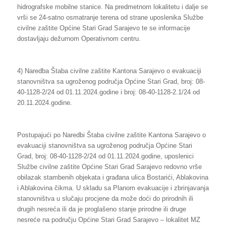
hidrografske mobilne stanice. Na predmetnom lokalitetu i dalje se
vrši se 24-satno osmatranje terena od strane uposlenika Službe
civilne zaštite Općine Stari Grad Sarajevo te se informacije
dostavljaju dežurnom Operativnom centru.
4) Naredba Štaba civilne zaštite Kantona Sarajevo o evakuaciji
stanovništva sa ugroženog područja Općine Stari Grad, broj: 08-
40-1128-2/24 od 01.11.2024.godine i broj: 08-40-1128-2.1/24 od
20.11.2024.godine.
Postupajući po Naredbi Štaba civilne zaštite Kantona Sarajevo o
evakuaciji stanovništva sa ugroženog područja Općine Stari
Grad, broj: 08-40-1128-2/24 od 01.11.2024.godine, uposlenici
Službe civilne zaštite Općine Stari Grad Sarajevo redovno vrše
obilazak stambenih objekata i građana ulica Bostarići, Ablakovina
i Ablakovina čikma. U skladu sa Planom evakuacije i zbrinjavanja
stanovništva u slučaju procjene da može doći do prirodnih ili
drugih nesreća ili da je proglašeno stanje prirodne ili druge
nesreće na području Općine Stari Grad Sarajevo – lokalitet MZ