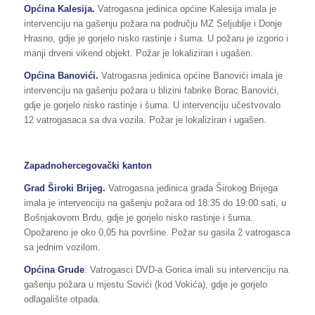
Općina Kalesija.
Vatrogasna jedinica općine Kalesija imala je
intervenciju na gašenju požara na području MZ Seljublje i Donje
Hrasno, gdje je gorjelo nisko rastinje i šuma. U požaru je izgorio i
manji drveni vikend objekt. Požar je lokaliziran i ugašen.
Općina Banovići.
Vatrogasna jedinica općine Banovići imala je
intervenciju na gašenju požara u blizini fabrike Borac Banovići,
gdje je gorjelo nisko rastinje i šuma. U intervenciju učestvovalo
12 vatrogasaca sa dva vozila. Požar je lokaliziran i ugašen.
Zapadnohercegovački kanton
Grad Široki Brijeg.
Vatrogasna jedinica grada Širokog Brijega
imala je intervenciju na gašenju požara od 18:35 do 19:00 sati, u
Bošnjakovom Brdu, gdje je gorjelo nisko rastinje i šuma.
Opožareno je oko 0,05 ha površine. Požar su gasila 2 vatrogasca
sa jednim vozilom.
Općina Grude
. Vatrogasci DVD-a Gorica imali su intervenciju na
gašenju požara u mjestu Sovići (kod Vokića), gdje je gorjelo
odlagalište otpada.