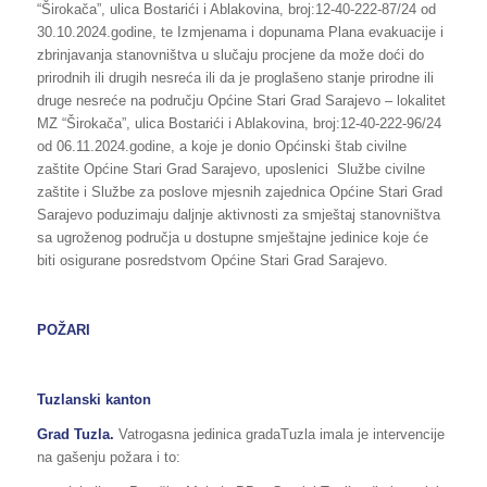
“Širokača”, ulica Bostarići i Ablakovina, broj:12-40-222-87/24 od
30.10.2024.godine, te Izmjenama i dopunama Plana evakuacije i
zbrinjavanja stanovništva u slučaju procjene da može doći do
prirodnih ili drugih nesreća ili da je proglašeno stanje prirodne ili
druge nesreće na području Općine Stari Grad Sarajevo – lokalitet
MZ “Širokača”, ulica Bostarići i Ablakovina, broj:12-40-222-96/24
od 06.11.2024.godine, a koje je donio Općinski štab civilne
zaštite Općine Stari Grad Sarajevo, uposlenici Službe civilne
zaštite i Službe za poslove mjesnih zajednica Općine Stari Grad
Sarajevo poduzimaju daljnje aktivnosti za smještaj stanovništva
sa ugroženog područja u dostupne smještajne jedinice koje će
biti osigurane posredstvom Općine Stari Grad Sarajevo.
POŽARI
Tuzlanski kanton
Grad Tuzla.
Vatrogasna jedinica gradaTuzla imala je intervencije
na gašenju požara i to: