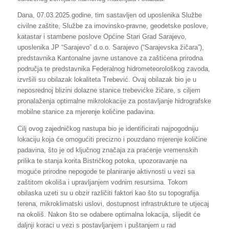
Dana, 07.03.2025.godine, tim sastavljen od uposlenika Službe
civilne zaštite, Službe za imovinsko-pravne, geodetske poslove,
katastar i stambene poslove Općine Stari Grad Sarajevo,
uposlenika JP “Sarajevo” d.o.o. Sarajevo (“Sarajevska žičara”),
predstavnika Kantonalne javne ustanove za zaštićena prirodna
područja te predstavnika Federalnog hidrometeorološkog zavoda,
izvršili su obilazak lokaliteta Trebević. Ovaj obilazak bio je u
neposrednoj blizini dolazne stanice trebevićke žičare, s ciljem
pronalaženja optimalne mikrolokacije za postavljanje hidrografske
mobilne stanice za mjerenje količine padavina.
Cilj ovog zajedničkog nastupa bio je identificirati najpogodniju
lokaciju koja će omogućiti precizno i pouzdano mjerenje količine
padavina, što je od ključnog značaja za praćenje vremenskih
prilika te stanja korita Bistričkog potoka, upozoravanje na
moguće prirodne nepogode te planiranje aktivnosti u vezi sa
zaštitom okoliša i upravljanjem vodnim resursima. Tokom
obilaska uzeti su u obzir različiti faktori kao što su topografija
terena, mikroklimatski uslovi, dostupnost infrastrukture te utjecaj
na okoliš. Nakon što se odabere optimalna lokacija, slijedit će
daljnji koraci u vezi s postavljanjem i puštanjem u rad