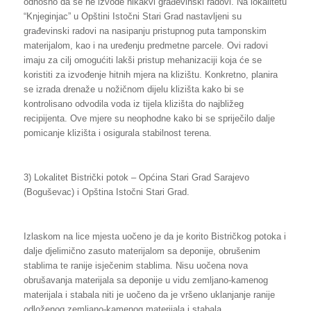
odnosno da se ne izvode nikakvi građevinski radovi. Na lokalitetu
“Knjeginjac” u Opštini Istočni Stari Grad nastavljeni su
građevinski radovi na nasipanju pristupnog puta tamponskim
materijalom, kao i na uređenju predmetne parcele. Ovi radovi
imaju za cilj omogućiti lakši pristup mehanizaciji koja će se
koristiti za izvođenje hitnih mjera na klizištu. Konkretno, planira
se izrada drenaže u nožičnom dijelu klizišta kako bi se
kontrolisano odvodila voda iz tijela klizišta do najbližeg
recipijenta. Ove mjere su neophodne kako bi se spriječilo dalje
pomicanje klizišta i osigurala stabilnost terena.
3) Lokalitet Bistrički potok – Općina Stari Grad Sarajevo
(Boguševac) i Opština Istočni Stari Grad.
Izlaskom na lice mjesta uočeno je da je korito Bistričkog potoka i
dalje djelimično zasuto materijalom sa deponije, obrušenim
stablima te ranije isječenim stablima. Nisu uočena nova
obrušavanja materijala sa deponije u vidu zemljano-kamenog
materijala i stabala niti je uočeno da je vršeno uklanjanje ranije
odloženog zemljano-kamenog materijala i stabala.