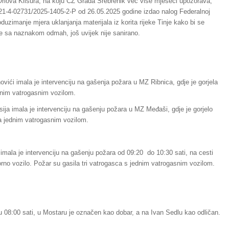
 Orlova Klisura, na koju CZ Grada Srebrenik već više mjeseci upozorava,
4-21-4-02731/2025-1405-2-P od 26.05.2025 godine izdao nalog Federalnoj
duzimanje mjera uklanjanja materijala iz korita rijeke Tinje kako bi se
ve sa naznakom odmah, još uvijek nije sanirano.
vići imala je intervenciju na gašenja požara u MZ Ribnica, gdje je gorjela
dnim vatrogasnim vozilom.
ija imala je intervenciju na gašenju požara u MZ Međaši, gdje je gorjelo
a jednim vatrogasnim vozilom.
mala je intervenciju na gašenju požara od 09:20 do 10:30 sati, na cesti
orno vozilo. Požar su gasila tri vatrogasca s jednim vatrogasnim vozilom.
08:00 sati, u Mostaru je označen kao dobar, a na Ivan Sedlu kao odličan.