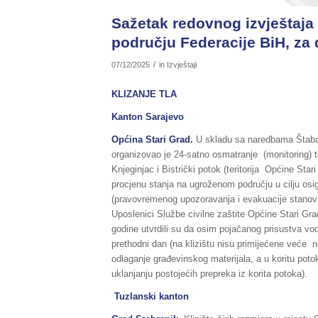
Sažetak redovnog izvještaja 
području Federacije BiH, za 
/
07/12/2025
in
Izvještaji
KLIZANJE TLA
Kanton Sarajevo
Općina
Stari Grad.
U skladu sa naredbama Štaba c
organizovao je 24-satno osmatranje (monitoring) te
Knjeginjac i Bistrički potok (teritorija Općine Star
procjenu stanja na ugroženom području u cilju osi
(pravovremenog upozoravanja i evakuacije stanovniš
Uposlenici Službe civilne zaštite Općine Stari G
godine utvrdili su da osim pojačanog prisustva vo
prethodni dan (na klizištu nisu primijećene veće no
odlaganje građevinskog materijala, a u koritu poto
uklanjanju postojećih prepreka iz korita potoka).
Tuzlanski kanton