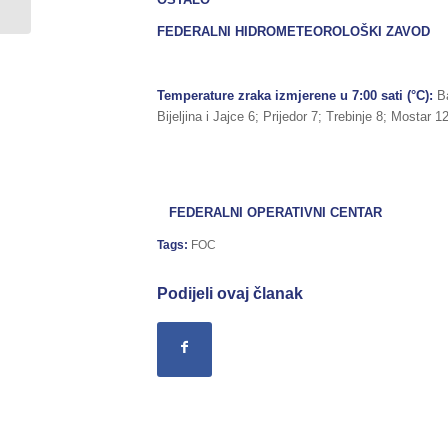
nesreća na području...
FEDERALNI HIDROMETEOROLOŠKI ZAVOD
Temperature zraka izmjerene u 7:00 sati (°C):
Ba
Bijeljina i Jajce 6; Prijedor 7; Trebinje 8; Mostar 1
FEDERALNI OPERATIVNI CENTAR
Tags:
FOC
Podijeli ovaj članak