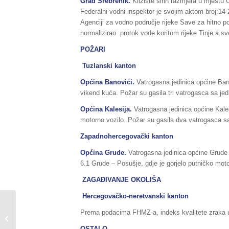
Grad Srebrenik.
Klizište širih razmjera u mjestu
Federalni vodni inspektor je svojim aktom broj:1
Agenciji za vodno područje rijeke Save za hitno po
normalizirao protok vode koritom rijeke Tinje a s
POŽARI
Tuzlanski kanton
Općina Banovići.
Vatrogasna jedinica općine Bano
vikend kuća. Požar su gasila tri vatrogasca sa je
Općina Kalesija.
Vatrogasna jedinica općine Kales
motorno vozilo. Požar su gasila dva vatrogasca s
Zapadnohercegovački kanton
Općina Grude.
Vatrogasna jedinica općine Grude i
6.1 Grude – Posušje, gdje je gorjelo putničko mot
ZAGAĐIVANJE OKOLIŠA
Hercegovačko-neretvanski kanton
Sažetak redovnog
Prema podacima FHMZ-a, indeks kvalitete zraka u 
izvještaja o stanju
prirodnih i drugih
OSTALO