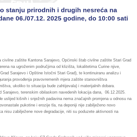
o stanju prirodnih i drugih nesreća na
dane 06./07.12. 2025 godine, do 10:00 sati
ivilne zaštite Kantona Sarajevo, Općinski štab civilne zaštite Stari Grad
rena na ugroženim područjima od klizišta, lokalitetima Curine njive,
i Grad Sarajevo i Opštine Istočni Stari Grad), te kontinuiranu analizu i
guranja provođenja pravovremenih mjera zaštite stanovništva
tva, ukoliko to situacija bude zahtijevala) i materijalnih dobara.
rad Sarajevo, terenskim obilaskom navedenih lokacija dana, 06.12.2025.
de uslijed kišnih i snježnih padavina nema značajnih promjena u odnosu na
vonastale pukotine i erozije tla, na deponiji nije zabilježeno novo
ka nisu zabilježene nove degradacije, niti su poduzete aktivnosti na