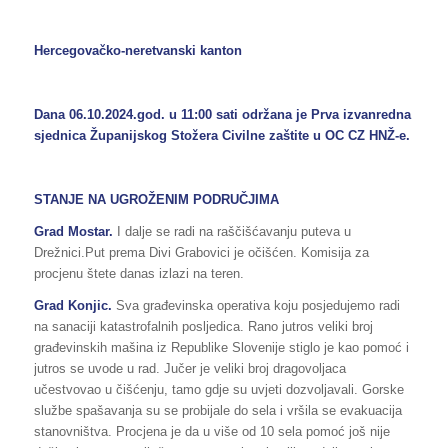
Hercegovačko-neretvanski kanton
Dana 06.10.2024.god. u 11:00 sati održana je Prva izvanredna
sjednica Županijskog Stožera Civilne zaštite u OC CZ HNŽ-e.
STANJE NA UGROŽENIM PODRUČJIMA
Grad Mostar.
I dalje se radi na raščišćavanju puteva u
Drežnici.Put prema Divi Grabovici je očišćen. Komisija za
procjenu štete danas izlazi na teren.
Grad Konjic.
Sva građevinska operativa koju posjedujemo radi
na sanaciji katastrofalnih posljedica. Rano jutros veliki broj
građevinskih mašina iz Republike Slovenije stiglo je kao pomoć i
jutros se uvode u rad. Jučer je veliki broj dragovoljaca
učestvovao u čišćenju, tamo gdje su uvjeti dozvoljavali. Gorske
službe spašavanja su se probijale do sela i vršila se evakuacija
stanovništva. Procjena je da u više od 10 sela pomoć još nije