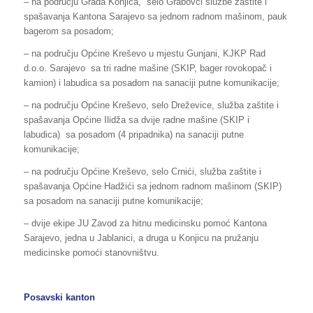
– na području Grada Konjica, selo Grabovci službe zaštite i
spašavanja Kantona Sarajevo sa jednom radnom mašinom, pauk
bagerom sa posadom;
– na području Općine Kreševo u mjestu Gunjani, KJKP Rad
d.o.o. Sarajevo sa tri radne mašine (SKIP, bager rovokopač i
kamion) i labudica sa posadom na sanaciji putne komunikacije;
– na području Općine Kreševo, selo Dreževice, služba zaštite i
spašavanja Općine Ilidža sa dvije radne mašine (SKIP i
labudica) sa posadom (4 pripadnika) na sanaciji putne
komunikacije;
– na području Općine Kreševo, selo Crnići, služba zaštite i
spašavanja Općine Hadžići sa jednom radnom mašinom (SKIP)
sa posadom na sanaciji putne komunikacije;
– dvije ekipe JU Zavod za hitnu medicinsku pomoć Kantona
Sarajevo, jedna u Jablanici, a druga u Konjicu na pružanju
medicinske pomoći stanovništvu.
Posavski kanton