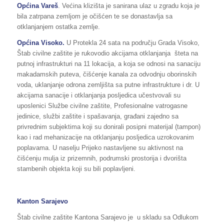
Općina Vareš
. Većina klizišta je sanirana ulaz u zgradu koja je
bila zatrpana zemljom je očišćen te se donastavlja sa
otklanjanjem ostatka zemlje.
Općina Visoko.
U Protekla 24 sata na području Grada Visoko,
Štab civilne zaštite je rukovodio akcijama otklanjanja šteta na
putnoj infrastrukturi na 11 lokacija, a koja se odnosi na sanaciju
makadamskih puteva, čišćenje kanala za odvodnju oborinskih
voda, uklanjanje odrona zemljišta sa putne infrastrukture i dr. U
akcijama sanacije i otklanjanja posljedica učestvovali su
uposlenici Službe civilne zaštite, Profesionalne vatrogasne
jedinice, službi zaštite i spašavanja, građani zajedno sa
privrednim subjektima koji su donirali posipni materijal (tampon)
kao i rad mehanizacije na otklanjanju posljedica uzrokovanim
poplavama. U naselju Prijeko nastavljene su aktivnost na
čišćenju mulja iz prizemnih, podrumski prostorija i dvorišta
stambenih objekta koji su bili poplavljeni.
Kanton Sarajevo
Štab civilne zaštite Kantona Sarajevo je u skladu sa Odlukom