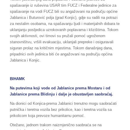
spašavanje iz ruševina USAR tim FUCZ i Federalne jedinice za
spašavanje na vodi FUCZ bili su angažovani na području općine
Jablanica i Buturović polja (grad Konjic), gdje su radili na potrazi
za nestalim osobama, na spašavanju ljudi i materijalnih dobara te
uklanjanju posljedica uzrokovanih poplavama i klizištima. Tokom
svojih aktivnosti, ovi timovi su pružali pomoć ugroženom
stanovništvu, vršili evakuaciju, uklanjali prepreke i osiguravali
siguran prolaz na kritičnim mjestima. Tokom današnjeg dana,
pripadnici ovih jedinica biti će angažovani na području općina
Jablanica i Konjic.
BIHAMK
Na putevima koji vode od Jablanice prema Mostaru i od
Jablanice prema Blidinju i dalje je obustavljen saobraćaj.
Na dionici od Konjica-prema Jablanici trenutno mogu saobraćati
putnička i teretna vozila bez prikolice, kao i teretna vozila sa
prikolicom koja prevoze humanitarnu pomoć.
Otežano, jednom trakom naizmjenično saobraća se na