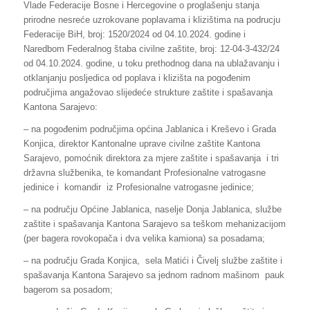
Vlade Federacije Bosne i Hercegovine o proglašenju stanja
prirodne nesreće uzrokovane poplavama i klizištima na podrucju
Federacije BiH, broj: 1520/2024 od 04.10.2024. godine i
Naredbom Federalnog štaba civilne zaštite, broj: 12-04-3-432/24
od 04.10.2024. godine, u toku prethodnog dana na ublažavanju i
otklanjanju posljedica od poplava i klizišta na pogođenim
područjima angažovao slijedeće strukture zaštite i spašavanja
Kantona Sarajevo:
– na pogođenim područjima općina Jablanica i Kreševo i Grada
Konjica, direktor Kantonalne uprave civilne zaštite Kantona
Sarajevo, pomoćnik direktora za mjere zaštite i spašavanja i tri
državna službenika, te komandant Profesionalne vatrogasne
jedinice i komandir iz Profesionalne vatrogasne jedinice;
– na području Općine Jablanica, naselje Donja Jablanica, službe
zaštite i spašavanja Kantona Sarajevo sa teškom mehanizacijom
(per bagera rovokopača i dva velika kamiona) sa posadama;
– na području Grada Konjica, sela Matići i Čivelj službe zaštite i
spašavanja Kantona Sarajevo sa jednom radnom mašinom pauk
bagerom sa posadom;