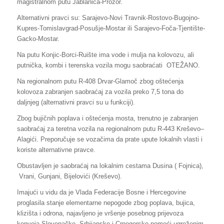
magistralnom putu Jablanica-Prozor.
Alternativni pravci su: Sarajevo-Novi Travnik-Rostovo-Bugojno-
Kupres-Tomislavgrad-Posušje-Mostar ili Sarajevo-Foča-Tjentište-
Gacko-Mostar.
Na putu Konjic-Borci-Ruište ima vode i mulja na kolovozu, ali
putnička, kombi i terenska vozila mogu saobraćati OTEŽANO.
Na regionalnom putu R-408 Drvar-Glamoč zbog oštećenja
kolovoza zabranjen saobraćaj za vozila preko 7,5 tona do
daljnjeg (alternativni pravci su u funkciji).
Zbog bujičnih poplava i oštećenja mosta, trenutno je zabranjen
saobraćaj za teretna vozila na regionalnom putu R-443 Kreševo–
Alagići. Preporučuje se vozačima da prate upute lokalnih vlasti i
koriste alternativne pravce.
Obustavljen je saobraćaj na lokalnim cestama Dusina ( Fojnica),
Vrani, Gunjani, Bijelovići (Kreševo).
Imajući u vidu da je Vlada Federacije Bosne i Hercegovine
proglasila stanje elementarne nepogode zbog poplava, bujica,
klizišta i odrona, najavljeno je vršenje posebnog prijevoza
konvoja Slovenačke, Srbijanske i Crnogorske pomoći ugroženim