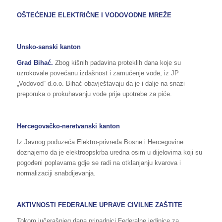
OŠTEĆENJE ELEKTRIČNE I VODOVODNE MREŽE
Unsko-sanski kanton
Grad Bihać.
Zbog kišnih padavina proteklih dana koje su
uzrokovale povećanu izdašnost i zamućenje vode, iz JP
„Vodovod“ d.o.o. Bihać obavještavaju da je i dalje na snazi
preporuka o prokuhavanju vode prije upotrebe za piće.
Hercegovačko-neretvanski kanton
Iz Javnog poduzeća Elektro-privreda Bosne i Hercegovine
doznajemo da je elektroopskrba uredna osim u dijelovima koji su
pogođeni poplavama gdje se radi na otklanjanju kvarova i
normalizaciji snabdijevanja.
AKTIVNOSTI FEDERALNE UPRAVE CIVILNE ZAŠTITE
Tokom jučerašnjeg dana pripadnici Federalne jedinice za