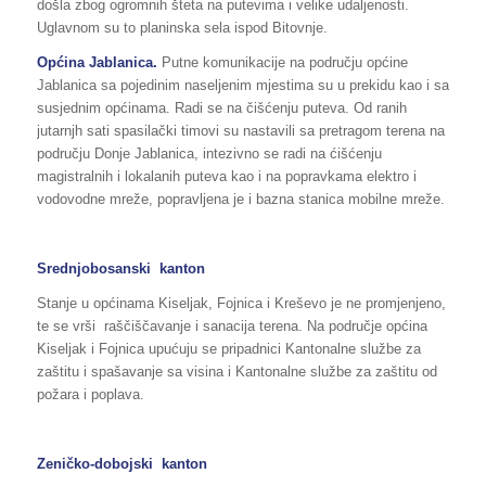
došla zbog ogromnih šteta na putevima i velike udaljenosti.
Uglavnom su to planinska sela ispod Bitovnje.
Općina Jablanica.
Putne komunikacije na području općine
Jablanica sa pojedinim naseljenim mjestima su u prekidu kao i sa
susjednim općinama. Radi se na čišćenju puteva. Od ranih
jutarnjh sati spasilački timovi su nastavili sa pretragom terena na
području Donje Jablanica, intezivno se radi na ćišćenju
magistralnih i lokalanih puteva kao i na popravkama elektro i
vodovodne mreže, popravljena je i bazna stanica mobilne mreže.
Srednjobosanski kanton
Stanje u općinama Kiseljak, Fojnica i Kreševo je ne promjenjeno,
te se vrši raščiščavanje i sanacija terena. Na područje općina
Kiseljak i Fojnica upućuju se pripadnici Kantonalne službe za
zaštitu i spašavanje sa visina i Kantonalne službe za zaštitu od
požara i poplava.
Zeničko-dobojski kanton