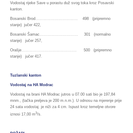
Vodostaj rijeke Save u porastu duž svog toka kroz Posavski
kanton.
Bosanski Brod…………………………… 498 (pripremno
stanje) jučer 422,
Bosanski Šamac………………………… 301 (normalno
stanje) jučer 257,
Orašje……………………………………. 500 (pripremno
stanje) jučer 417.
Tuzlanski kanton
Vodostaj na HA Modrac
Vodostaj na brani HA Modrac jutros u 07.00 sati bio je 197,84
mnm., (tačka preljeva je 200 m.n.m.). U odnosu na mjerenje prije
24 sata vodostaj je niži za 4 cm. Ispust kroz temeljne otvore
3
iznosi 17,00 m
/s.