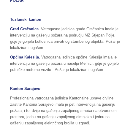
POŽARI
Tuzlanski
kanton
Grad
Gračanica
.
Vatrogasna jedinica grada Gračanica imala je
intervenciju na gašenju požara na području MZ Stjepan Polje,
gdje je gorjela kotlovnica privatnog stambenog objekta. Požar je
lokaliziran i ugašen.
Općina
Kalesija
.
Vatrogasna jedinica općine Kalesija imala je
intervenciju na gašenju požara u naselju Memići, gdje je gorjelo
putničko motorno vozilo. Požar je lokaliziran i ugašen.
Kanton Sarajevo
Profesionalna vatrogasna jedinica Kantonalne uprave civilne
zaštite Kantona Sarajevo imala je pet intervencija na gašenju
požara, i to: dvije na gašenju zapaljenog smeća na otvorenom
prostoru, jednu na gašenju zapaljenog dimnjaka i jednu na
gašenju zapaljenog električnog brojila u zgradi.