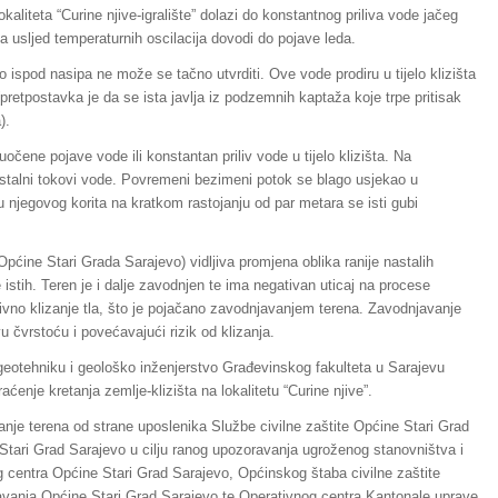
okaliteta “Curine njive-igralište” dolazi do konstantnog priliva vode jačeg
oja usljed temperaturnih oscilacija dovodi do pojave leda.
ispod nasipa ne može se tačno utvrditi. Ove vode prodiru u tijelo klizišta
 (pretpostavka je da se ista javlja iz podzemnih kaptaža koje trpe pritisak
).
očene pojave vode ili konstantan priliv vode u tijelo klizišta. Na
talni tokovi vode. Povremeni bezimeni potok se blago usjekao u
u njegovog korita na kratkom rastojanju od par metara se isti gubi
io Općine Stari Grada Sarajevo) vidljiva promjena oblika ranije nastalih
istih. Teren je i dalje zavodnjen te ima negativan uticaj na procese
vno klizanje tla, što je pojačano zavodnjavanjem terena. Zavodnjavanje
u čvrstoću i povećavajući rizik od klizanja.
geotehniku i geološko inženjerstvo Građevinskog fakulteta u Sarajevu
raćenje kretanja zemlje-klizišta na lokalitetu “Curine njive”.
nje terena od strane uposlenika Službe civilne zaštite Općine Stari Grad
 Stari Grad Sarajevo u cilju ranog upozoravanja ugroženog stanovništva i
 centra Općine Stari Grad Sarajevo, Općinskog štaba civilne zaštite
šavanja Općine Stari Grad Sarajevo te Operativnog centra Kantonale uprave