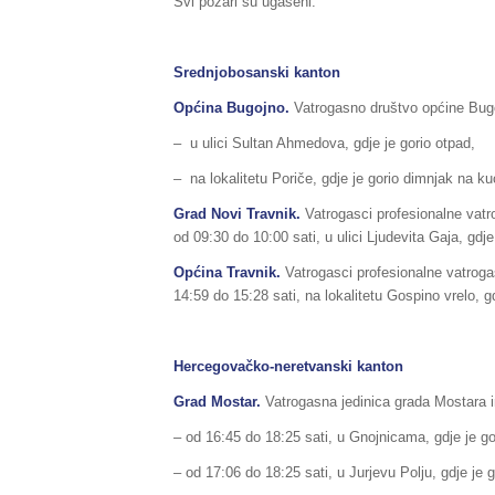
Svi požari su ugašeni.
Srednjobosanski kanton
Općina Bugojno.
Vatrogasno društvo općine Bugoj
– u ulici Sultan Ahmedova, gdje je gorio otpad,
– na lokalitetu Poriče, gdje je gorio dimnjak na ku
Grad Novi Travnik.
Vatrogasci profesionalne vatro
od 09:30 do 10:00 sati, u ulici Ljudevita Gaja, gdje
Općina Travnik.
Vatrogasci profesionalne vatroga
14:59 do 15:28 sati, na lokalitetu Gospino vrelo, gd
Hercegovačko-neretvanski kanton
Grad Mostar.
Vatrogasna jedinica grada Mostara im
– od 16:45 do 18:25 sati, u Gnojnicama, gdje je gorj
– od 17:06 do 18:25 sati, u Jurjevu Polju, gdje je go