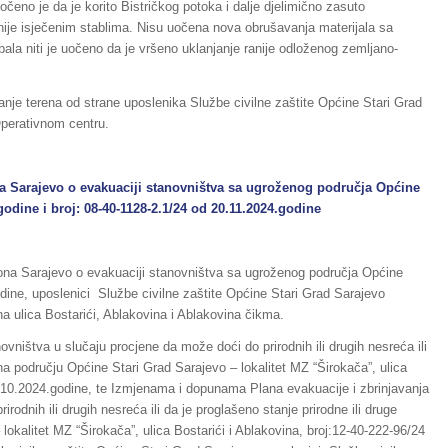
eno je da je korito Bistričkog potoka i dalje djelimično zasuto
nije isječenim stablima. Nisu uočena nova obrušavanja materijala sa
ala niti je uočeno da je vršeno uklanjanje ranije odloženog zemljano-
nje terena od strane uposlenika Službe civilne zaštite Općine Stari Grad
Operativnom centru.
arajevo o evakuaciji stanovništva sa ugroženog područja Općine
godine i broj: 08-40-1128-2.1/24 od 20.11.2024.godine
tona Sarajevo o evakuaciji stanovništva sa ugroženog područja Općine
odine, uposlenici Službe civilne zaštite Općine Stari Grad Sarajevo
a ulica Bostarići, Ablakovina i Ablakovina čikma.
vništva u slučaju procjene da može doći do prirodnih ili drugih nesreća ili
 na području Općine Stari Grad Sarajevo – lokalitet MZ “Širokača”, ulica
0.10.2024.godine, te Izmjenama i dopunama Plana evakuacije i zbrinjavanja
odnih ili drugih nesreća ili da je proglašeno stanje prirodne ili druge
okalitet MZ “Širokača”, ulica Bostarići i Ablakovina, broj:12-40-222-96/24