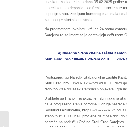
Izlaskom na lice mjesta dana 05.02.2025.godine uoč
materijalom sa deponije, obrušenim stablima te ra
deponije u vidu zemljano-kamenog materijala i stab
kamenog materijala i stabala.
Na predmetnom lokalitetu vrši se 24-satno osmatra
Sarajevo te se informacije dostavljaju dežurnom 
4) Naredba Štaba civilne zaštite Kantona S
Stari Grad, broj: 08-40-1128-2/24 od 01.11.2024.
Postupajući po Naredbi Štaba civilne zaštite Kan
Stari Grad, broj: 08-40-1128-2/24 od 01.11.2024.g
redovno vrše obilazak stambenih objekata i građan
U skladu sa Planom evakuacije i zbrinjavanja stano
da je proglašeno stanje prirodne ili druge nesreće
Bostarići i Ablakovina, broj:12-40-222-87/24 od 3
stanovništva u slučaju procjene da može doći do prir
Sažetak redovnog
nesreće na području Općine Stari Grad Sarajevo – l
izvještaja o stanju