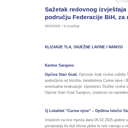
Sažetak redovnog izvještaja 
području Federacije BiH, za 
/
06/02/2025
in
Izvještaji
KLIZANJE TLA, SNJEŽNE LAVINE I NANOSI
Kanton Sarajevo
Općina
Stari Grad.
Općinski štab civilne zaštite
područjima od klizišta, lokalitetima Curine njive i
eventualne evakuacije. Uposlenici Službe civilne z
Općine Stari Grad Sarajevo, izlaskom na navedene 
1) Lokalitet “Curine njive” – Opština Istočni St
Izlaskom na lice mjesta dana 05.02.2025.godine uo
pomjeranja tla duž klizne plohe te iste variraju u vel