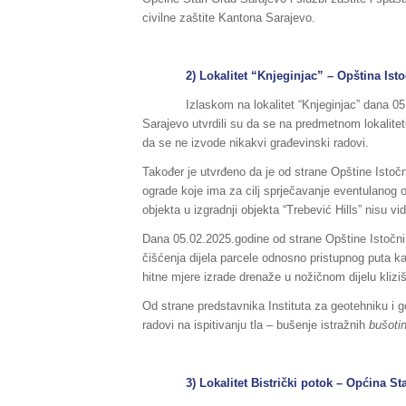
civilne zaštite Kantona Sarajevo.
2) Lokalitet “Knjeginjac” – Opština Istoč
Izlaskom na lokalitet “Knjeginjac” dana 0
Sarajevo utvrdili su da se na predmetnom lokalite
da se ne izvode nikakvi građevinski radovi.
Također je utvrđeno da je od strane Opštine Istočn
ograde koje ima za cilj sprječavanje eventulanog 
objekta u izgradnji objekta “Trebević Hills” nisu vi
Dana 05.02.2025.godine od strane Opštine Istočni S
čišćenja dijela parcele odnosno pristupnog puta k
hitne mjere izrade drenaže u nožičnom dijelu klizišt
Od strane predstavnika Instituta za geotehniku i 
radovi na ispitivanju tla – bušenje istražnih
bušoti
3) Lokalitet Bistrički potok – Općina Stari 