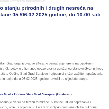
o stanju prirodnih i drugih nesreća na
dane 05./06.02.2025 godine, do 10:00 sati
 Stari Grad organizovao je 24-satno osmatranje terena na ugroženim
 Bistrički potok u cilju ranog upozoravanja ugroženog stanovništva i njihove
aštite Općine Stari Grad Sarajevo i pripadnici službi zaštite i spašavanja
lokacije dana 05.02.2025. godine, utvrdili su slijedeće stanje:
ari Grad i Općina Stari Grad Sarajevo (Bostarići)
čeno je da su na terenu formirane pukotine uslijed naprezanja i
ičini, obliku i orijentaciji. Dolazi do vidljivih promjena oblika pukotina