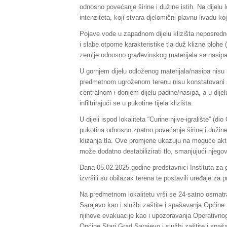
odnosno povećanje širine i dužine istih. Na dijelu l
intenziteta, koji stvara djelomični plavnu livadu k
Pojave vode u zapadnom dijelu klizišta neposredno 
i slabe otporne karakteristike tla duž klizne plohe
zemlje odnosno građevinskog materijala sa nasipa
U gornjem dijelu odloženog materijala/nasipa nisu u
predmetnom ugroženom terenu nisu konstatovani s
centralnom i donjem dijelu padine/nasipa, a u dijel
infiltrirajući se u pukotine tijela klizišta.
U dijeli ispod lokaliteta “Curine njive-igralište” (d
pukotina odnosno znatno povećanje širine i dužine 
klizanja tla. Ove promjene ukazuju na moguće akti
može dodatno destabilizirati tlo, smanjujući njegov
Dana 05.02.2025.godine predstavnici Instituta za 
izvršili su obilazak terena te postavili uređaje za p
Na predmetnom lokalitetu vrši se 24-satno osmatra
Sarajevo kao i službi zaštite i spašavanja Općine
njihove evakuacije kao i upozoravanja Operativnog
Općine Stari Grad Sarajevo i službi zaštite i spa