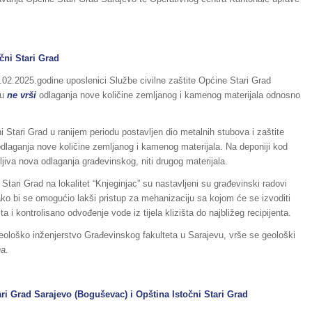
ni Stari Grad
5.02.2025.godine uposlenici Službe civilne zaštite Općine Stari Grad
tu
ne vrši
odlaganja nove količine zemljanog i kamenog materijala odnosno
i Stari Grad u ranijem periodu postavljen dio metalnih stubova i zaštite
odlaganja nove količine zemljanog i kamenog materijala. Na deponiji kod
dljiva nova odlaganja građevinskog, niti drugog materijala.
tari Grad na lokalitet “Knjeginjac” su nastavljeni su građevinski radovi
ako bi se omogućio lakši pristup za mehanizaciju sa kojom će se izvoditi
a i kontrolisano odvođenje vode iz tijela klizišta do najbližeg recipijenta.
geološko inženjerstvo Građevinskog fakulteta u Sarajevu, vrše se geološki
na.
Grad Sarajevo (Boguševac) i Opština Istočni Stari Grad