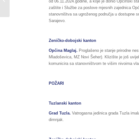
od 06.11.2024.godine, a koje je donio Općinski šta
prirodnih i drugih
zaštite i Službe za poslove mjesnih zajednica Opć
nesreća na području...
stanovništva sa ugroženog područja u dostupne sm
Sarajevo.
Zeničko-dobojski kanton
Općina Maglaj.
Proglašeno je stanje prirodne nesr
Mladoševica, MZ Novi Šeher). Klizište je još uvije
komunicira sa stanovništvom te višim nivoima vlas
POŽARI
Tuzlanski kanton
Grad Tuzla.
Vatrogasna jedinica grada Tuzla imala
dimnjak.