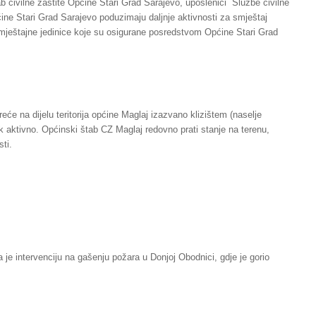
b civilne zaštite Općine Stari Grad Sarajevo, uposlenici Službe civilne
ine Stari Grad Sarajevo poduzimaju daljnje aktivnosti za smještaj
ještajne jedinice koje su osigurane posredstvom Općine Stari Grad
eće na dijelu teritorija općine Maglaj izazvano klizištem (naselje
k aktivno. Općinski štab CZ Maglaj redovno prati stanje na terenu,
ti.
 je intervenciju na gašenju požara u Donjoj Obodnici, gdje je gorio