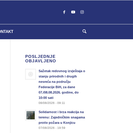
ONTAKT
POSLJEDNJE
OBJAVLJENO
Sažetak redovnog izvještaja o
stanju prirodnih i drugih
nesreća na području
Federacije BiH, za dane
07./08.08.2026. godine, do
10:00 sati
08/08/2026 - 09:11
Solidarnost i brza reakcija na
terenu: Zajedničkim snagama
protiv požara u Konjicu
07/08/2026 - 19:59