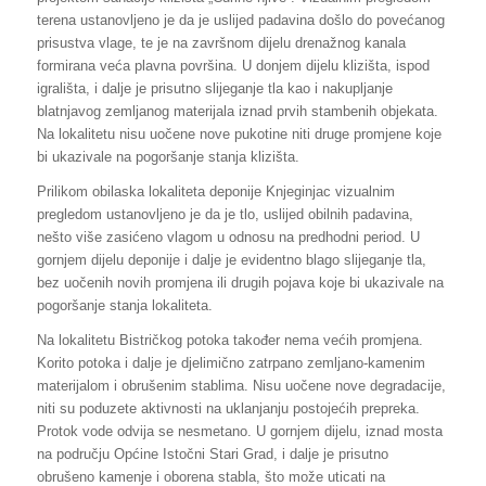
terena ustanovljeno je da je uslijed padavina došlo do povećanog
prisustva vlage, te je na završnom dijelu drenažnog kanala
formirana veća plavna površina. U donjem dijelu klizišta, ispod
igrališta, i dalje je prisutno slijeganje tla kao i nakupljanje
blatnjavog zemljanog materijala iznad prvih stambenih objekata.
Na lokalitetu nisu uočene nove pukotine niti druge promjene koje
bi ukazivale na pogoršanje stanja klizišta.
Prilikom obilaska lokaliteta deponije Knjeginjac vizualnim
pregledom ustanovljeno je da je tlo, uslijed obilnih padavina,
nešto više zasićeno vlagom u odnosu na predhodni period. U
gornjem dijelu deponije i dalje je evidentno blago slijeganje tla,
bez uočenih novih promjena ili drugih pojava koje bi ukazivale na
pogoršanje stanja lokaliteta.
Na lokalitetu Bistričkog potoka također nema većih promjena.
Korito potoka i dalje je djelimično zatrpano zemljano-kamenim
materijalom i obrušenim stablima. Nisu uočene nove degradacije,
niti su poduzete aktivnosti na uklanjanju postojećih prepreka.
Protok vode odvija se nesmetano. U gornjem dijelu, iznad mosta
na području Općine Istočni Stari Grad, i dalje je prisutno
obrušeno kamenje i oborena stabla, što može uticati na