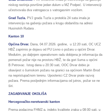
niskog rastinja površine jedan dulum u MZ Podpeć. U intervenciji
učestvovala dva vatrogasca s vatrogasnim vozilom.
Grad Tuzla.
PVJ grada Tuzla u protekla 24 sata imala je
intervenciju na gašenju požara u krugu obdaništa na adresi
Husinskih Rudara .
Kanton 10
Općina Drvar.
Dana, 04.07.2026. godine, u 12:20 sati, OC UCZ
HBŽ zaprimio je dojavu od PU Livno o požaru u općini Drvar.
Međutim, po daljnjem operativnom radu dobijena je informacija da
pomenuti požar nije na prostoru HBŽ, te da gori šuma u općini
B.Petrovac. Istog dana u 20:30 sati, OOC Drvar dobio je
obavijest o šumskom požaru na granici sa općinom Martin Brod
na nepristupačnom terenu. Uposlenici CZ Drvar prate razvoj
požara. Prema posljednjim informacijama od jutros, požar se ne
širi.
ZAGAĐIVANJE OKOLIŠA
Hercegovačko-neretvanski kanton
Prema podacima FHMZ-a, indeks kvalitete zraka u 08:00 sati, u