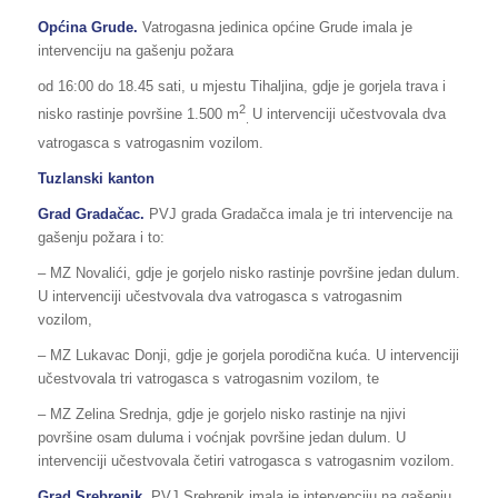
Općina Grude.
Vatrogasna jedinica općine Grude imala je
intervenciju na gašenju požara
od 16:00 do 18.45 sati, u mjestu Tihaljina, gdje je gorjela trava i
2
nisko rastinje površine 1.500 m
U intervenciji učestvovala dva
.
vatrogasca s vatrogasnim vozilom.
Tuzlanski kanton
Grad Gradačac.
PVJ grada Gradačca imala je tri intervencije na
gašenju požara i to:
– MZ Novalići, gdje je gorjelo nisko rastinje površine jedan dulum.
U intervenciji učestvovala dva vatrogasca s vatrogasnim
vozilom,
– MZ Lukavac Donji, gdje je gorjela porodična kuća. U intervenciji
učestvovala tri vatrogasca s vatrogasnim vozilom, te
– MZ Zelina Srednja, gdje je gorjelo nisko rastinje na njivi
površine osam duluma i voćnjak površine jedan dulum. U
intervenciji učestvovala četiri vatrogasca s vatrogasnim vozilom.
Grad Srebrenik.
PVJ Srebrenik imala je intervenciju na gašenju