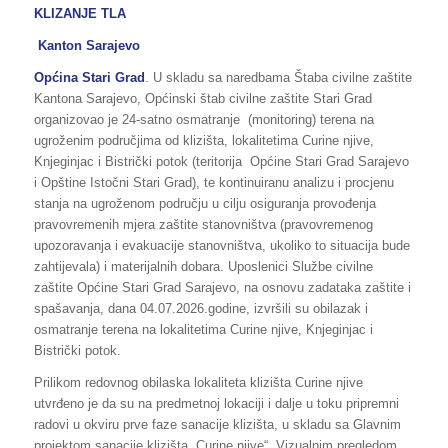
KLIZANJE TLA
Kanton Sarajevo
Općina Stari Grad
. U skladu sa naredbama Štaba civilne zaštite
Kantona Sarajevo, Općinski štab civilne zaštite Stari Grad
organizovao je 24-satno osmatranje (monitoring) terena na
ugroženim područjima od klizišta, lokalitetima Curine njive,
Knjeginjac i Bistrički potok (teritorija Općine Stari Grad Sarajevo
i Opštine Istočni Stari Grad), te kontinuiranu analizu i procjenu
stanja na ugroženom području u cilju osiguranja provođenja
pravovremenih mjera zaštite stanovništva (pravovremenog
upozoravanja i evakuacije stanovništva, ukoliko to situacija bude
zahtijevala) i materijalnih dobara. Uposlenici Službe civilne
zaštite Općine Stari Grad Sarajevo, na osnovu zadataka zaštite i
spašavanja, dana 04.07.2026.godine, izvršili su obilazak i
osmatranje terena na lokalitetima Curine njive, Knjeginjac i
Bistrički potok.
Prilikom redovnog obilaska lokaliteta klizišta Curine njive
utvrđeno je da su na predmetnoj lokaciji i dalje u toku pripremni
radovi u okviru prve faze sanacije klizišta, u skladu sa Glavnim
projektom sanacije klizišta „Curine njive“. Vizualnim pregledom