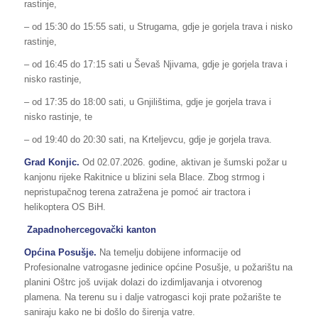
rastinje,
– od 15:30 do 15:55 sati, u Strugama, gdje je gorjela trava i nisko
rastinje,
– od 16:45 do 17:15 sati u Ševaš Njivama, gdje je gorjela trava i
nisko rastinje,
– od 17:35 do 18:00 sati, u Gnjilištima, gdje je gorjela trava i
nisko rastinje, te
– od 19:40 do 20:30 sati, na Krteljevcu, gdje je gorjela trava.
Grad Konjic.
Od 02.07.2026. godine, aktivan je šumski požar u
kanjonu rijeke Rakitnice u blizini sela Blace. Zbog strmog i
nepristupačnog terena zatražena je pomoć air tractora i
helikoptera OS BiH.
Zapadnohercegovački kanton
Općina Posušje.
Na temelju dobijene informacije od
Profesionalne vatrogasne jedinice općine Posušje, u požarištu na
planini Oštrc još uvijak dolazi do izdimljavanja i otvorenog
plamena. Na terenu su i dalje vatrogasci koji prate požarište te
saniraju kako ne bi došlo do širenja vatre.