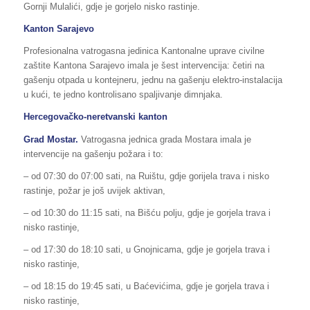
Gornji Mulalići, gdje je gorjelo nisko rastinje.
Kanton Sarajevo
Profesionalna vatrogasna jedinica Kantonalne uprave civilne
zaštite Kantona Sarajevo imala je šest intervencija: četiri na
gašenju otpada u kontejneru, jednu na gašenju elektro-instalacija
u kući, te jedno kontrolisano spaljivanje dimnjaka.
Hercegovačko-neretvanski kanton
Grad Mostar.
Vatrogasna jednica grada Mostara imala je
intervencije na gašenju požara i to:
– od 07:30 do 07:00 sati, na Ruištu, gdje gorijela trava i nisko
rastinje, požar je još uvijek aktivan,
– od 10:30 do 11:15 sati, na Bišću polju, gdje je gorjela trava i
nisko rastinje,
– od 17:30 do 18:10 sati, u Gnojnicama, gdje je gorjela trava i
nisko rastinje,
– od 18:15 do 19:45 sati, u Baćevićima, gdje je gorjela trava i
nisko rastinje,